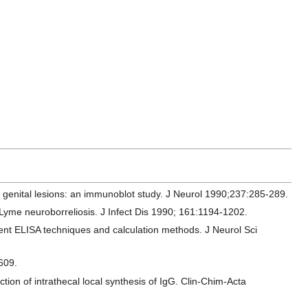
 genital lesions: an immunoblot study. J Neurol 1990;237:285-289.
in Lyme neuroborreliosis. J Infect Dis 1990; 161:1194-1202.
ferent ELISA techniques and calculation methods. J Neurol Sci
609.
on of intrathecal local synthesis of IgG. Clin-Chim-Acta