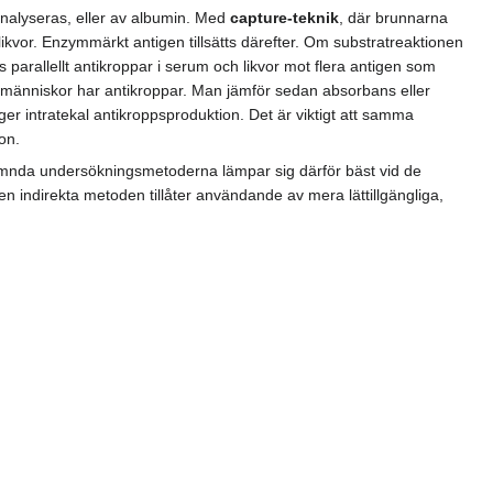
analyseras, eller av albumin. Med
capture-teknik
, där brunnarna
ikvor. Enzymmärkt antigen tillsätts därefter. Om substratreaktionen
 parallellt antikroppar i serum och likvor mot flera antigen som
ta människor har antikroppar. Man jämför sedan absorbans eller
gger intratekal antikroppsproduktion. Det är viktigt att samma
on.
ämnda undersökningsmetoderna lämpar sig därför bäst vid de
 indirekta metoden tillåter användande av mera lättillgängliga,