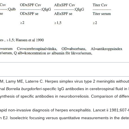
, Lamy ME, Laterre C. Herpes simplex virus type 2 meningitis without
onal
Borrelia burgdorferi
-specific IgG antibodies in cerebrospinal fluid 
synthesis of specific antibodies in neuroborreliosis. Comparison of dif
pid non-invasive diagnosis of herpes encephalitis. Lancet ii 1981;607-
. Isoelectric focusing versus quantitative measurements in the detecti