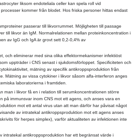
strocyter liksom endoteliala celler kan spela roll vid
ga processer kommer från blodet. Hos friska personer hittas endast
mproteiner passerar till likvorrummet. Möjligheten till passage
er till likvor än IgM. Normalrelationen mellan proteinkoncentration i
onen av IgG och IgA är grovt sett 0,2-0,4% av
det, och eliminerar med sina olika effektormekanismer infektiöst
yp som uppträder i CNS senast i sjukdomsförloppet. Specificiteten och
ytokinaktivitet, mätning av specifik antikroppsproduktion från
te. Mätning av vissa cytokiner i likvor såsom alfa-interferon anges
emiska laboratorierna i framtiden.
man i likvor få en i relation till serumkoncentrationen större
cken på immunsvar inom CNS mot ett agens, och anses vara en
oduktion mot ett antal virus utan att man därför har påvisat något
 påvisande av intratekal antikroppsproduktion mot ett agens anses
vits för herpes simplex), varför aktualiteten av infektionen inte
av intratekal antikroppsproduktion har ett begränsat värde i