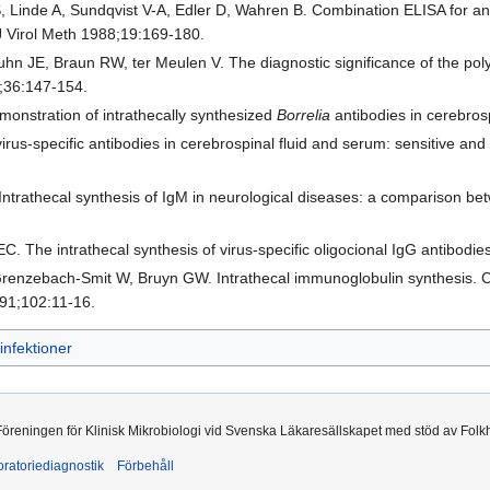
S, Linde A, Sundqvist V-A, Edler D, Wahren B. Combination ELISA for ant
J Virol Meth 1988;19:169-180.
n JE, Braun RW, ter Meulen V. The diagnostic significance of the poly
2;36:147-154.
nstration of intrathecally synthesized
Borrelia
antibodies in cerebros
irus-specific antibodies in cerebrospinal fluid and serum: sensitive and
trathecal synthesis of IgM in neurological diseases: a comparison betw
. The intrathecal synthesis of virus-specific oligocional IgG antibodie
renzebach-Smit W, Bruyn GW. Intrathecal immunoglobulin synthesis. Co
1991;102:11-16.
infektioner
 Föreningen för Klinisk Mikrobiologi vid Svenska Läkaresällskapet med stöd av Folk
ratoriediagnostik
Förbehåll