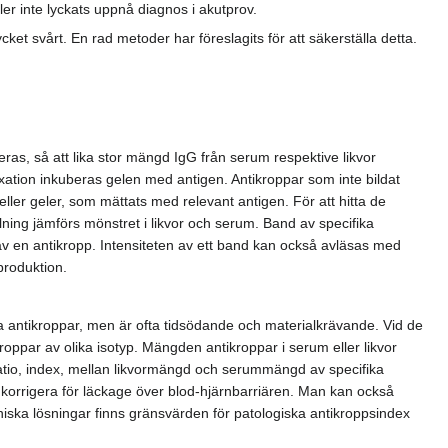
er inte lyckats uppnå diagnos i akutprov.
ket svårt. En rad metoder har föreslagits för att säkerställa detta.
as, så att lika stor mängd IgG från serum respektive likvor
ixation inkuberas gelen med antigen. Antikroppar som inte bildat
er geler, som mättats med relevant antigen. För att hitta de
lning jämförs mönstret i likvor och serum. Band av specifika
n av en antikropp. Intensiteten av ett band kan också avläsas med
produktion.
a antikroppar, men är ofta tidsödande och materialkrävande. Vid de
roppar av olika isotyp. Mängden antikroppar i serum eller likvor
t ratio, index, mellan likvormängd och serummängd av specifika
t korrigera för läckage över blod-hjärnbarriären. Man kan också
iska lösningar finns gränsvärden för patologiska antikroppsindex