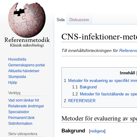
Sida
Diskussion
CNS-infektioner-meto
Hoppa
Hoppa
Till innehållsförteckningen för
Referensm
till
till
Huvudsida
navigering
sök
Gemenskapens portal
Aktuella händelser
Innehåll
Slumpsida
1
Metoder för evaluering av specifikt i
Hjälp
1.1
Bakgrund
Verktyg
1.2
Metoder för fastställande av spec
Vad som länkar hit
2
REFERENSER
Relaterade ändringar
Specialsidor
Metoder för evaluering av s
Permanent länk
Sidinformation
Bakgrund
[
redigera
]
Skriv ut/exportera