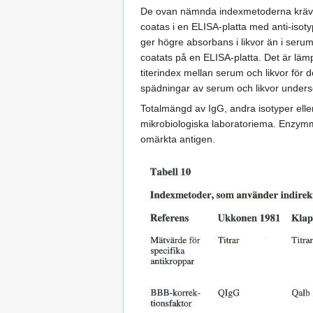
De ovan nämnda indexmetoderna kräver 
coatas i en ELISA-platta med anti-isot
ger högre absorbans i likvor än i serum
coatats på en ELISA-platta. Det är lämp
titerindex mellan serum och likvor för d
spädningar av serum och likvor undersö
Totalmängd av IgG, andra isotyper ell
mikrobiologiska laboratoriema. Enzymmä
omärkta antigen.