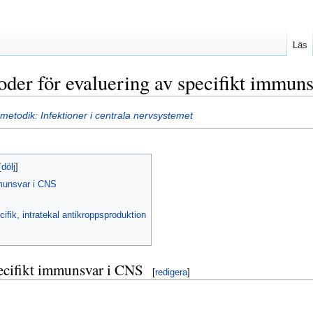
Läs
der för evaluering av specifikt immun
etodik: Infektioner i centrala nervsystemet
mmunsvar i CNS
ifik, intratekal antikroppsproduktion
pecifikt immunsvar i CNS
[
redigera
]