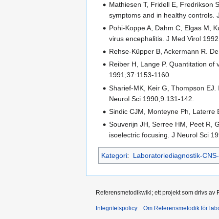
Mathiesen T, Fridell E, Fredrikson 
symptoms and in healthy controls. 
Pohi-Koppe A, Dahm C, Elgas M, Kuh
virus encephalitis. J Med Virol 199
Rehse-Küpper B, Ackermann R. Demo
Reiber H, Lange P. Quantitation of v
1991;37:1153-1160.
Sharief-MK, Keir G, Thompson EJ. In
Neurol Sci 1990;9:131-142.
Sindic CJM, Monteyne Ph, Laterre EC
Souverijn JH, Serree HM, Peet R, G
isoelectric focusing. J Neurol Sci 
Kategori
:
Laboratoriediagnostik-CNS-
Referensmetodikwiki; ett projekt som drivs av
Integritetspolicy
Om Referensmetodik för labo