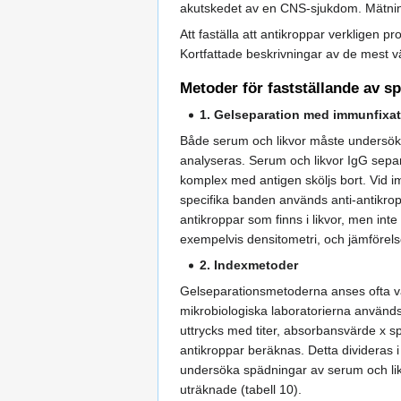
akutskedet av en CNS-sjukdom. Mätning 
Att faställa att antikroppar verkligen 
Kortfattade beskrivningar av de mest v
Metoder för fastställande av sp
1. Gelseparation med immunfixat
Både serum och likvor måste undersökas
analyseras. Serum och likvor IgG separe
komplex med antigen sköljs bort. Vid i
specifika banden används anti-antikropp
antikroppar som finns i likvor, men int
exempelvis densitometri, och jämförelse
2. Indexmetoder
Gelseparationsmetoderna anses ofta var
mikrobiologiska laboratorierna används 
uttrycks med titer, absorbansvärde x sp
antikroppar beräknas. Detta divideras i
undersöka spädningar av serum och likv
uträknade (tabell 10).