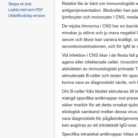
Relativt lite är känt om immunologiskt a
Skapa en bok
antigenpresentation. Blodceller kan pas
Ladda ned som PDF
Utskriftsvänlig version
lymfocyter och monocyter i CNS, medan 
De mjuka hinnorna i CNS har en barriärf
minskar ju större och ju mera negativt l
serum och likvor kan variera kraftigt, 
serumkoncentrationen, och för IgM är 
Vid infektion i CNS ökar i de flesta fal
agens eller infekterade celler. Invandr
aktiviteten av immunologiskt primade T-
stimulerade B-celler och tester för spec
kunna vara av diagnostiskt värde, och 
Om B-celler från blodet stimuleras till
mängd specifika antikroppar mot prese
säker markör för att detta orsakat sjuk
etiologisk samband mellan dessa virus o
vara diagnostiskt för pågående/genomgå
kan avgöras av ett intratekalt IgG-svar.
Specifika intratekal antikroppar hittas 