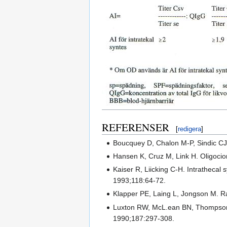
REFERENSER
[
redigera
]
Boucquey D, Chalon M-P, Sindic CJM
Hansen K, Cruz M, Link H. Oligoci
Kaiser R, Liicking C-H. Intrathecal 
1993;118:64-72.
Klapper PE, Laing L, Jongson M. Ra
Luxton RW, McL.ean BN, Thompson EJ
1990;187:297-308.