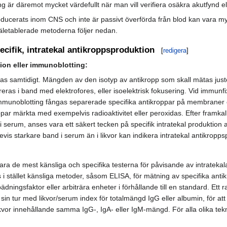
är däremot mycket värdefullt när man vill verifiera osäkra akutfynd ell
producerats inom CNS och inte är passivt överförda från blod kan vara myc
äletablerade metoderna följer nedan.
ecifik, intratekal antikroppsproduktion
[
redigera
]
ion eller immunoblotting:
 samtidigt. Mängden av den isotyp av antikropp som skall mätas juster
ras i band med elektrofores, eller isoelektrisk fokusering. Vid immunf
mmunoblotting fångas separerade specifika antikroppar på membraner ell
ar märkta med exempelvis radioaktivitet eller peroxidas. Efter framkal
e i serum, anses vara ett säkert tecken på specifik intratekal produktio
vis starkare band i serum än i likvor kan indikera intratekal antikropps
a de mest känsliga och specifika testerna för påvisande av intratekal
i stället känsliga metoder, såsom ELISA, för mätning av specifika antik
ädningsfaktor eller arbiträra enheter i förhållande till en standard. Et
 sin tur med likvor/serum index för totalmängd IgG eller albumin, för at
or innehållande samma IgG-, IgA- eller IgM-mängd. För alla olika tekn