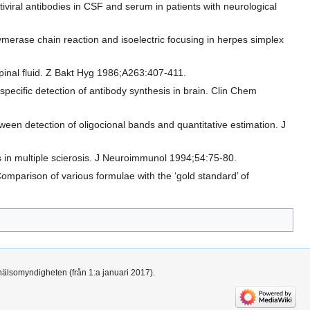
iviral antibodies in CSF and serum in patients with neurological
merase chain reaction and isoelectric focusing in herpes simplex
pinal fluid. Z Bakt Hyg 1986;A263:407-411.
 specific detection of antibody synthesis in brain. Clin Chem
een detection of oligocional bands and quantitative estimation. J
s in multiple scierosis. J Neuroimmunol 1994;54:75-80.
mparison of various formulae with the ‘gold standard’ of
hälsomyndigheten (från 1:a januari 2017).