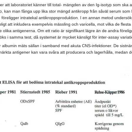
att laboratoriet känner till total- mängden av den Ig-isotyp som ska 
yp, kan man fånga upp lika stor mängd antikropp från såväl serum som l
 föreligger intratekal antikroppsproduktion. I en annan metod undersöks
ligt att inkludera exempelvis mässling och varicella, mot vilka de fles
e olika antigenerna. Om ett ratio är signifikant lägre än de andra föreli
ks i samma test, då systemet är mycket känsligt för inter-assay variati
er albumin mäts sällan i samband med akuta CNS-infektioner. De sistn
rkta antigener kan vara svåra att producera och lagerhålla, medan den