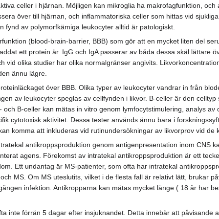
ktiva celler i hjärnan. Möjligen kan mikroglia ha makrofagfunktion, och a
sera över till hjärnan, och inflammatoriska celler som hittas vid sjukli
fynd av polymorfkämiga leukocyter alltid är patologiskt.
unktion (blood-brain-barrier, BBB) som gör att en mycket liten del seru
addat ett protein är. IgG och IgA passerar av båda dessa skäl lättare öv
och vid olika studier har olika normalgränser angivits. Likvorkoncentrati
den ännu lägre.
l proteinläckaget över BBB. Olika typer av leukocyter vandrar in från blo
ingen av leukocyter speglas av cellfynden i likvor. B-celler är den cellt
 och B-celler kan mätas in vitro genom lymfocytstimulering, analys av c
ifik cytotoxisk aktivitet. Dessa tester används ännu bara i forskningssyf
kan komma att inkluderas vid rutinundersökningar av likvorprov vid de k
 intratekal antikroppsproduktion genom antigenpresentation inom CNS kan 
nterat agens. Förekomst av intratekal antikroppsproduktion är ett te
dom. Ett undantag är MS-patienter, som ofta har intratekal antikroppspr
ch MS. Om MS uteslutits, vilket i de flesta fall är relativt lätt, brukar
ngen infektion. Antikropparna kan mätas mycket länge ( 18 år har beskri
ofta inte förrän 5 dagar efter insjuknandet. Detta innebär att påvisande 