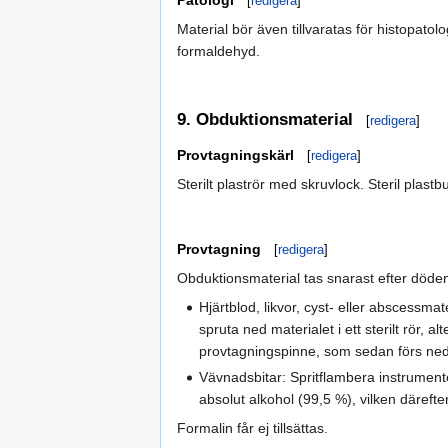
Patologi
[
redigera
]
Material bör även tillvaratas för histopato
formaldehyd.
9. Obduktionsmaterial
[
redigera
]
Provtagningskärl
[
redigera
]
Sterilt plaströr med skruvlock. Steril plast
Provtagning
[
redigera
]
Obduktionsmaterial tas snarast efter döden,
Hjärtblod, likvor, cyst- eller abscessma
spruta ned materialet i ett sterilt rör,
provtagningspinne, som sedan förs ned
Vävnadsbitar: Spritflambera instrumente
absolut alkohol (99,5 %), vilken därefter
Formalin får ej tillsättas.