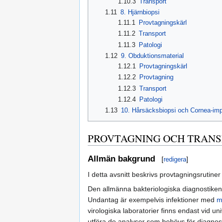
1.10.3
Transport
1.11
8. Hjärnbiopsi
1.11.1
Provtagningskärl
1.11.2
Transport
1.11.3
Patologi
1.12
9. Obduktionsmaterial
1.12.1
Provtagningskärl
1.12.2
Provtagning
1.12.3
Transport
1.12.4
Patologi
1.13
10. Hårsäcksbiopsi och Cornea-imp
PROVTAGNING OCH TRAN
Allmän bakgrund
[
redigera
]
I detta avsnitt beskrivs provtagningsrutine
Den allmänna bakteriologiska diagnostiken v
Undantag är exempelvis infektioner med
m
virologiska laboratorier finns endast vid un
utföra de analyser som behövs för diagnost