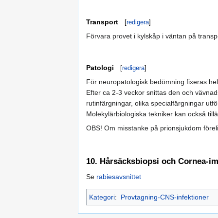
Transport
[
redigera
]
Förvara provet i kylskåp i väntan på transp
Patologi
[
redigera
]
För neuropatologisk bedömning fixeras hel
Efter ca 2-3 veckor snittas den och vävnads
rutinfärgningar, olika specialfärgningar u
Molekylärbiologiska tekniker kan också til
OBS! Om misstanke på prionsjukdom föreli
10. Hårsäcksbiopsi och Cornea-im
Se
rabiesavsnittet
Kategori
:
Provtagning-CNS-infektioner