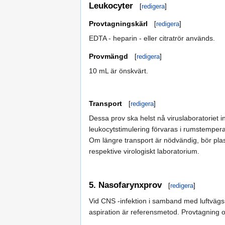
Leukocyter
[
redigera
]
Provtagningskärl
[
redigera
]
EDTA - heparin - eller citratrör används.
Provmängd
[
redigera
]
10 mL är önskvärt.
Transport
[
redigera
]
Dessa prov ska helst nå viruslaboratoriet i
leukocytstimulering förvaras i rumstemperat
Om längre transport är nödvändig, bör plasm
respektive virologiskt laboratorium.
5. Nasofarynxprov
[
redigera
]
Vid CNS -infektion i samband med luftvägs
aspiration är referensmetod. Provtagning 