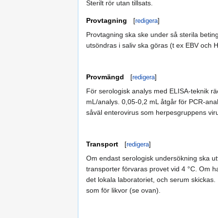
Sterilt rör utan tillsats.
Provtagning
[
redigera
]
Provtagning ska ske under så sterila beti
utsöndras i saliv ska göras (t ex EBV och 
Provmängd
[
redigera
]
För serologisk analys med ELISA-teknik rä
mL/analys. 0,05-0,2 mL åtgår för PCR-analys
såväl enterovirus som herpesgruppens viru
Transport
[
redigera
]
Om endast serologisk undersökning ska utf
transporter förvaras provet vid 4 °C. Om h
det lokala laboratoriet, och serum skicka
som för likvor (se ovan).