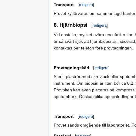
Transport
[
redigera
]
Provet kylförvaras om sammanlagd hanterin
8. Hjärnbiopsi
[
redigera
]
Vid enstaka, mycket svåra encefaliter kan h
är så svårt sjuk att hjärnbiopsi är indicerad
kontaktas per telefon före provtagningen.
Provtagningskärl
[
redigera
]
Sterilt plaströr med skruvlock eller sputum
instrument. Om biopsin är liten bör ca 0,2 m
Provbiten kan även placeras på kompress fu
sputumburk. Önskas olika specialodlingar fö
Transport
[
redigera
]
Provet sänds omgående till laboratoriet. Fö