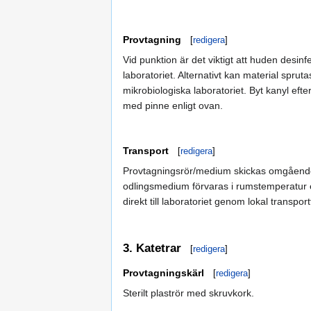
Provtagning
[
redigera
]
Vid punktion är det viktigt att huden desinfe
laboratoriet. Alternativt kan material spruta
mikrobiologiska laboratoriet. Byt kanyl eft
med pinne enligt ovan.
Transport
[
redigera
]
Provtagningsrör/medium skickas omgående til
odlingsmedium förvaras i rumstemperatur e
direkt till laboratoriet genom lokal transport
3. Katetrar
[
redigera
]
Provtagningskärl
[
redigera
]
Sterilt plaströr med skruvkork.