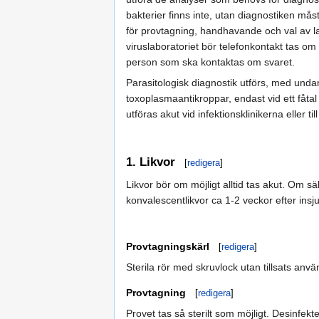
bakterier finns inte, utan diagnostiken må
för provtagning, handhavande och val av la
viruslaboratoriet bör telefonkontakt tas 
person som ska kontaktas om svaret.
Parasitologisk diagnostik utförs, med und
toxoplasmaantikroppar, endast vid ett fåta
utföras akut vid infektionsklinikerna eller ti
1. Likvor
[
redigera
]
Likvor bör om möjligt alltid tas akut. Om s
konvalescentlikvor ca 1-2 veckor efter insj
Provtagningskärl
[
redigera
]
Sterila rör med skruvlock utan tillsats anv
Provtagning
[
redigera
]
Provet tas så sterilt som möjligt. Desinf