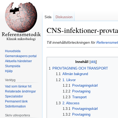
Sida
Diskussion
CNS-infektioner-provta
Hoppa
Hoppa
Till innehållsförteckningen för
Referensmeto
till
till
Huvudsida
navigering
sök
Gemenskapens portal
Aktuella händelser
Innehåll
Slumpsida
1
PROVTAGNING OCH TRANSPORT
Hjälp
1.1
Allmän bakgrund
1.2
1. Likvor
Verktyg
1.2.1
Provtagningskärl
Vad som länkar hit
1.2.2
Provtagning
Relaterade ändringar
Specialsidor
1.2.3
Transport
Permanent länk
1.3
2. Abscess
Sidinformation
1.3.1
Provtagningskärl
1.3.2
Provtagning
Skriv ut/exportera