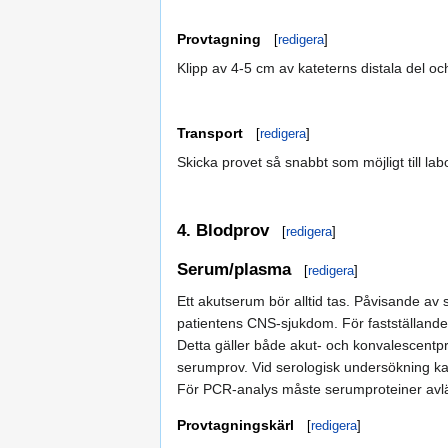
Provtagning
[
redigera
]
Klipp av 4-5 cm av kateterns distala del och 
Transport
[
redigera
]
Skicka provet så snabbt som möjligt till lab
4. Blodprov
[
redigera
]
Serum/plasma
[
redigera
]
Ett akutserum bör alltid tas. Påvisande av 
patientens CNS-sjukdom. För fastställande a
Detta gäller både akut- och konvalescentp
serumprov. Vid serologisk undersökning ka
För PCR-analys måste serumproteiner avlä
Provtagningskärl
[
redigera
]