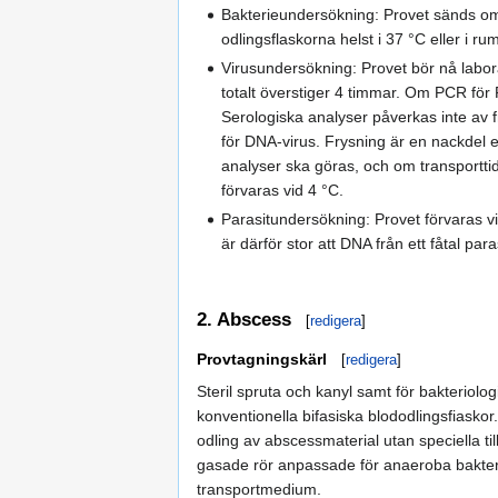
Bakterieundersökning: Provet sänds omede
odlingsflaskorna helst i 37 °C eller i r
Virusundersökning: Provet bör nå labora
totalt överstiger 4 timmar. Om PCR för 
Serologiska analyser påverkas inte av fr
för DNA-virus. Frysning är en nackdel en
analyser ska göras, och om transportti
förvaras vid 4 °C.
Parasitundersökning: Provet förvaras vi
är därför stor att DNA från ett fåtal para
2. Abscess
[
redigera
]
Provtagningskärl
[
redigera
]
Steril spruta och kanyl samt för bakteriolo
konventionella bifasiska blododlingsfiasko
odling av abscessmaterial utan speciella ti
gasade rör anpassade för anaeroba bakter
transportmedium.