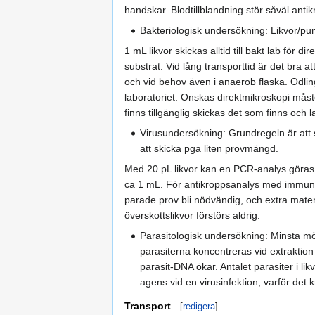
handskar. Blodtillblandning stör såväl ant
Bakteriologisk undersökning: Likvor/pun
1 mL likvor skickas alltid till bakt lab för
substrat. Vid lång transporttid är det bra 
och vid behov även i anaerob flaska. Odlin
laboratoriet. Onskas direktmikroskopi måste
finns tillgänglig skickas det som finns och 
Virusundersökning: Grundregeln är att sk
att skicka pga liten provmängd.
Med 20 pL likvor kan en PCR-analys göras.
ca 1 mL. För antikroppsanalys med immunb
parade prov bli nödvändig, och extra materi
överskottslikvor förstörs aldrig.
Parasitologisk undersökning: Minsta möj
parasiterna koncentreras vid extraktion
parasit-DNA ökar. Antalet parasiter i l
agens vid en virusinfektion, varför det
Transport
[
redigera
]