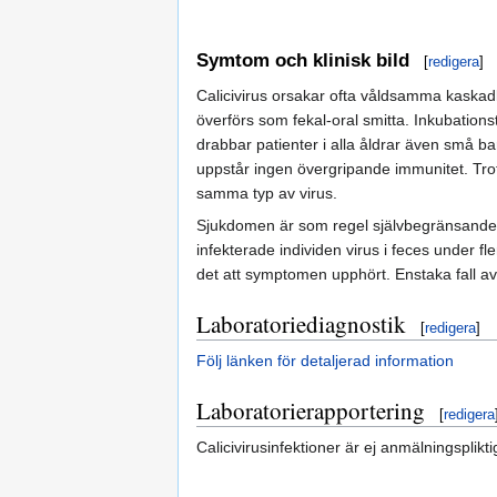
Symtom och klinisk bild
[
redigera
]
Calicivirus orsakar ofta våldsamma kaskad
överförs som fekal-oral smitta. Inkubation
drabbar patienter i alla åldrar även små b
uppstår ingen övergripande immunitet. Trots
samma typ av virus.
Sjukdomen är som regel självbegränsande m
infekterade individen virus i feces under f
det att symptomen upphört. Enstaka fall av
Laboratoriediagnostik
[
redigera
]
Följ länken för detaljerad information
Laboratorierapportering
[
redigera
Calicivirusinfektioner är ej anmälningsplikt