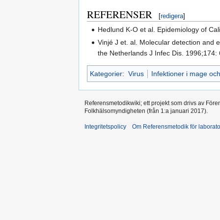
REFERENSER
[
redigera
]
Hedlund K-O et al. Epidemiology of Cal
Vinjé J et. al. Molecular detection and 
the Netherlands J Infec Dis. 1996;174:
Kategorier
:
Virus
Infektioner i mage oc
Referensmetodikwiki; ett projekt som drivs av Före
Folkhälsomyndigheten (från 1:a januari 2017).
Integritetspolicy
Om Referensmetodik för laborato