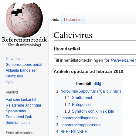
Sida
Diskussion
Calicivirus
Hoppa
Hoppa
Huvudartikel
till
till
Huvudsida
Till innehållsförteckningen för
Referensmeto
navigering
sök
Gemenskapens portal
Aktuella händelser
Artikeln uppdaterad februari 2010
Slumpsida
Hjälp
Innehåll
1
Norovirus/Sapovirus ("Calicivirus")
Verktyg
1.1
Smittämnet
Vad som länkar hit
1.2
Patogenes
Relaterade ändringar
Specialsidor
1.3
Symtom och klinisk bild
Permanent länk
2
Laboratoriediagnostik
Sidinformation
3
Laboratorierapportering
4
REFERENSER
Skriv ut/exportera