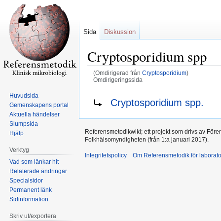
Sida
Diskussion
Cryptosporidium spp
(Omdirigerad från
Cryptosporidium
)
Omdirigeringssida
Huvudsida
Hoppa
Hoppa
Omdirigering till:
Cryptosporidium spp.
Gemenskapens portal
till
till
Aktuella händelser
navigering
sök
Slumpsida
Referensmetodikwiki; ett projekt som drivs av Före
Hjälp
Folkhälsomyndigheten (från 1:a januari 2017).
Verktyg
Integritetspolicy
Om Referensmetodik för laborato
Vad som länkar hit
Relaterade ändringar
Specialsidor
Permanent länk
Sidinformation
Skriv ut/exportera