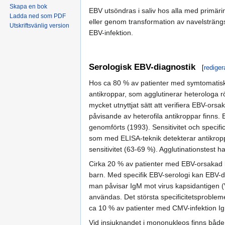
Skapa en bok
EBV utsöndras i saliv hos alla med primär
Ladda ned som PDF
eller genom transformation av navelsträng
Utskriftsvänlig version
EBV-infektion.
Serologisk EBV-diagnostik
[
rediger
Hos ca 80 % av patienter med symtomatisk,
antikroppar, som agglutinerar heterologa r
mycket utnyttjat sätt att verifiera EBV-ors
påvisande av heterofila antikroppar finns.
genomförts (1993). Sensitivitet och specif
som med ELISA-teknik detekterar antikroppa
sensitivitet (63-69 %). Agglutinationstest h
Cirka 20 % av patienter med EBV-orsakad kör
barn. Med specifik EBV-serologi kan EBV-dia
man påvisar IgM mot virus kapsidantigen (
användas. Det största specificitetsprobleme
ca 10 % av patienter med CMV-infektion I
Vid insjuknandet i mononukleos finns båd