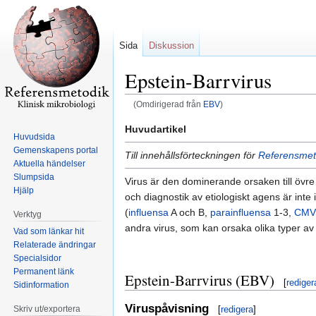
Sida
Diskussion
Epstein-Barrvirus
(Omdirigerad från
EBV
)
Hoppa
Hoppa
Huvudartikel
Huvudsida
till
till
Gemenskapens portal
Till innehållsförteckningen för
Referensmeto
navigering
sök
Aktuella händelser
Slumpsida
Virus är den dominerande orsaken till övre l
Hjälp
och diagnostik av etiologiskt agens är int
(
influensa
A och B,
parainfluensa
1-3,
CMV
Verktyg
andra virus, som kan orsaka olika typer av
Vad som länkar hit
Relaterade ändringar
Specialsidor
Permanent länk
Epstein-Barrvirus (EBV)
[
rediger
Sidinformation
Viruspåvisning
Skriv ut/exportera
[
redigera
]