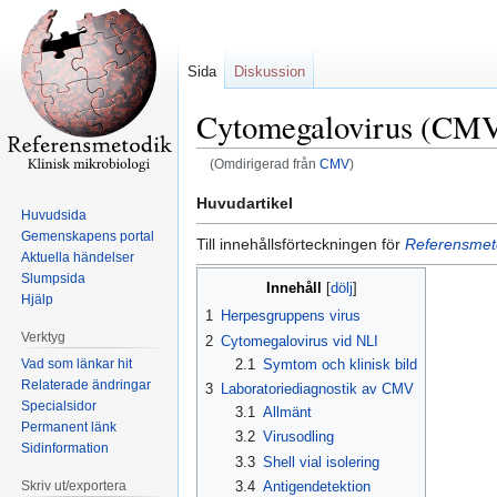
Sida
Diskussion
Cytomegalovirus (CM
(Omdirigerad från
CMV
)
Hoppa
Hoppa
Huvudartikel
Huvudsida
till
till
Gemenskapens portal
Till innehållsförteckningen för
Referensmeto
navigering
sök
Aktuella händelser
Slumpsida
Innehåll
Hjälp
1
Herpesgruppens virus
Verktyg
2
Cytomegalovirus vid NLI
Vad som länkar hit
2.1
Symtom och klinisk bild
Relaterade ändringar
3
Laboratoriediagnostik av CMV
Specialsidor
3.1
Allmänt
Permanent länk
3.2
Virusodling
Sidinformation
3.3
Shell vial isolering
Skriv ut/exportera
3.4
Antigendetektion