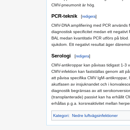
CMV-pneumonit är hög.
PCR-teknik
[
redigera
]
CMV-DNA amplifiering med PCR används för 
diagnostisk specificitet medan ett negativt 
BAL medan kvantitativ PCR utförs på blod.
sjukdom. Ett negativt resultat äger däremot h
Serologi
[
redigera
]
CMV-antikroppar kan påvisas tidigast 1-3 v
CMV-infektion kan fastställas genom att p
att påvisa specifika CMV IgM-antikroppar, I
akutfasen av insjuknandet och i konvalesce
diagnostik begränsas av att serokonversi
(transplanterade) passivt kan ha erhållit C
erhållas p.g.a. korsreaktivitet mellan herp
Kategori
:
Nedre luftvägsinfektioner