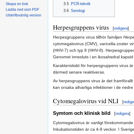
3.5
PCR-teknik
Skapa en bok
Ladda ned som PDF
3.6
Serologi
Utskriftsvänlig version
Herpesgruppens virus
[
redigera
]
Herpesgruppens virus tillhör familjen
Herpe
cytomegalovirus (CMV), varicella-zoster vi
(HHV-7) och typ 8 (HHV-8). Herpesgruppen
Genomet innesluts i en ikosahedral kapsid 
Karakteristiskt för herpesgruppens virus ä
därmed senare reaktiveras.
Av herpesgruppens virus är det framföral
kan orsaka allvarliga infektioner i de nedre
Cytomegalovirus vid NLI
[
redige
Symtom och klinisk bild
[
redigera
]
Cytomegalovirus är vanligt förekommande i 
Inkubationstiden är ca 4-8 veckor. I Sver