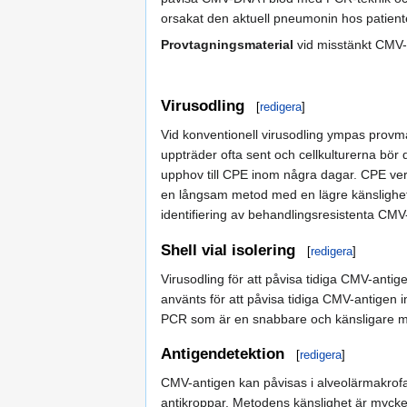
orsakat den aktuell pneumonin hos patiente
Provtagningsmaterial
vid misstänkt CMV-p
Virusodling
[
redigera
]
Vid konventionell virusodling ympas provma
uppträder ofta sent och cellkulturerna bör
upphov till CPE inom några dagar. CPE ver
en långsam metod med en lägre känslighet
identifiering av behandlingsresistenta CM
Shell vial isolering
[
redigera
]
Virusodling för att påvisa tidiga CMV-antige
använts för att påvisa tidiga CMV-antigen i
PCR som är en snabbare och känsligare m
Antigendetektion
[
redigera
]
CMV-antigen kan påvisas i alveolärmakrof
antikroppar. Metodens känslighet är mycket