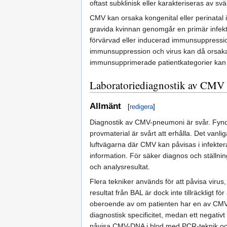
oftast subklinisk eller karakteriseras av s
CMV kan orsaka kongenital eller perinatal i
gravida kvinnan genomgår en primär infekti
förvärvad eller inducerad immunsuppressio
immunsuppression och virus kan då orsak
immunsupprimerade patientkategorier kan p
Laboratoriediagnostik av CMV
Allmänt
[
redigera
]
Diagnostik av CMV-pneumoni är svår. Fynd 
provmaterial är svårt att erhålla. Det vanl
luftvägarna där CMV kan påvisas i infekte
information. För säker diagnos och ställnin
och analysresultat.
Flera tekniker används för att påvisa virus,
resultat från BAL är dock inte tillräcklig
oberoende av om patienten har en av CMV or
diagnostisk specificitet, medan ett negativt
påvisa CMV-DNA i blod med PCR-teknik och 