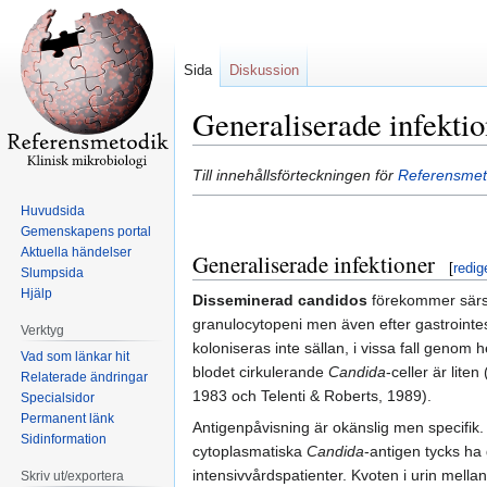
Sida
Diskussion
Generaliserade infekti
Hoppa
Hoppa
Till innehållsförteckningen för
Referensmet
till
till
Huvudsida
navigering
sök
Gemenskapens portal
Aktuella händelser
Generaliserade infektioner
[
redig
Slumpsida
Hjälp
Disseminerad candidos
förekommer särsk
granulocytopeni men även efter gastrointes
Verktyg
koloniseras inte sällan, i vissa fall gen
Vad som länkar hit
blodet cirkulerande
Candida
-celler är lite
Relaterade ändringar
1983 och Telenti & Roberts, 1989).
Specialsidor
Permanent länk
Antigenpåvisning är okänslig men specifik.
Sidinformation
cytoplasmatiska
Candida
-antigen tycks ha
intensivvårdspatienter. Kvoten i urin mellan
Skriv ut/exportera