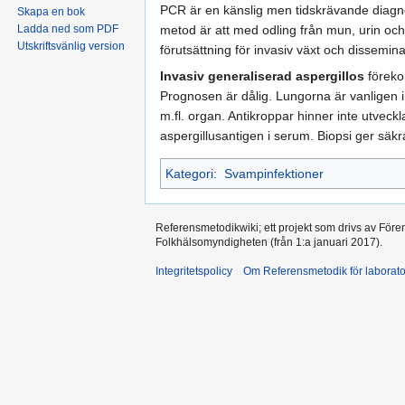
PCR är en känslig men tidskrävande diagno
Skapa en bok
Ladda ned som PDF
metod är att med odling från mun, urin oc
Utskriftsvänlig version
förutsättning för invasiv växt och dissemina
Invasiv generaliserad aspergillos
föreko
Prognosen är dålig. Lungorna är vanligen in
m.fl. organ. Antikroppar hinner inte utvec
aspergillusantigen i serum. Biopsi ger säkr
Kategori
:
Svampinfektioner
Referensmetodikwiki; ett projekt som drivs av Före
Folkhälsomyndigheten (från 1:a januari 2017).
Integritetspolicy
Om Referensmetodik för laborato