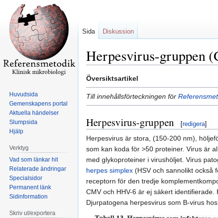
Sida
Diskussion
Herpesvirus-gruppen 
Hoppa
Hoppa
Översiktsartikel
till
till
Huvudsida
Till innehållsförteckningen för
Referensmeto
navigering
sök
Gemenskapens portal
Aktuella händelser
Herpesvirus-gruppen
Slumpsida
[
redigera
]
Hjälp
Herpesvirus är stora, (150-200 nm), hölje
Verktyg
som kan koda för >50 proteiner. Virus är al
med glykoproteiner i virushöljet. Virus pat
Vad som länkar hit
Relaterade ändringar
herpes simplex
(HSV och sannolikt också för
Specialsidor
receptorn för den tredje komplementkompon
Permanent länk
CMV och HHV-6 är ej säkert identifierade. H
Sidinformation
Djurpatogena herpesvirus som B-virus hos a
Skriv ut/exportera