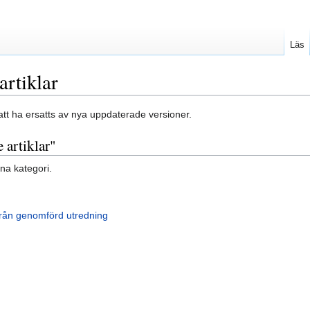
Läs
artiklar
 att ha ersatts av nya uppdaterade versioner.
 artiklar"
nna kategori.
 från genomförd utredning