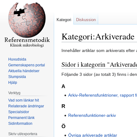
Kategori
Diskussion
Kategori:Arkiverade 
Hoppa
Hoppa
Innehåller artiklar som arkiverats efter
till
till
Huvudsida
Sidor i kategorin "Arkiverade
navigering
sök
Gemenskapens portal
Aktuella händelser
Följande 3 sidor (av totalt 3) finns i de
Slumpsida
Hjälp
A
Verktyg
Arkiv-Referensfunktrioner, rapport
Vad som länkar hit
R
Relaterade ändringar
Specialsidor
Referensfunktioner-arkiv
Permanent länk
Sidinformation
Ö
Skriv ut/exportera
Övriga arkiverade artiklar