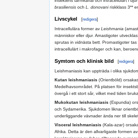
insektens tarmkanal och intracellulärt i dju
brasiliensis
och
L. donovani
riskklass 3** e
Livscykel
[
redigera
]
Intracellulära former av
Leishmania
(amasti
människor eller djur. Amastigoter utvecklas 
sprutas in vidnästa bett. Promastigoter tas
intracellulärt i makrofager och kan, beroende
Symtom och klinisk bild
[
redigera
]
Leishmaniasis kan uppträda i olika sjukd
Kutan leishmaniasis
(Orientböld) orsakas
Medelhavsområdet. På platsen för insekts
övergå i ett stort sår, vilket med tiden bruka
Mukokutan leishmaniasis
(Espundia) ors
och Sydamerika. Sjukdomen liknar orientböl
underliggande vävnader ända ner till skelette
Visceral leishmaniasis
(Kala-azar) orsak
Afrika. Detta är den allvarligaste formen 