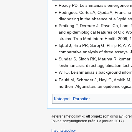
Ready PD. Leishmaniasis emergence in 
Rodriguez-Cortes A, Ojeda A, Francino 
diagnosing in the absence of a “gold s
Pratlong F, Dereure J, Ravel Ch, Lami P
and epidemiological features of Old Wo
strains. Trop Med Intern Health 2009, 
Iqbal J, Hira PR, Saroj G, Philip R, Al
comparative analysis of three assays. J
Sundar S, Singh RK, Maurya R, kumar B,
leishmaniasis: direct agglutination tes
WHO. Leishmaniasis:background informa
Fauld M, Schrader J, Heyl G, Amirih M,
northern Afganistan: an epidemiological
Kategori
:
Parasiter
Referensmetodikwiki; ett projekt som drivs av Före
Folkhälsomyndigheten (från 1:a januari 2017).
Integritetspolicy