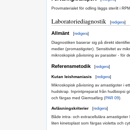
Provmaterialet för odling läggs sterilt i R
Laboratoriediagnostik
[
redigera
]
Allmänt
[
redigera
]
Diagnostiken baserar sig på direkt identifieri
medier (promastigoter). Sensitivitet av mikr
mikroskopisk påvisning av parasiter - för de
Referensmetodik
[
redigera
]
Kutan leishmaniasis
[
redigera
]
Mikroskopisk påvisning av amastigoter i ett
hudskrap. Inprintpreparat från hudbiopsi gö
och färgas med Giemsafärg (
PAR 09
).
Avläsningskriterier
[
redigera
]
Både intra- och extracellulära amastigoter 
liten kinetoplast som färgas violetta och c