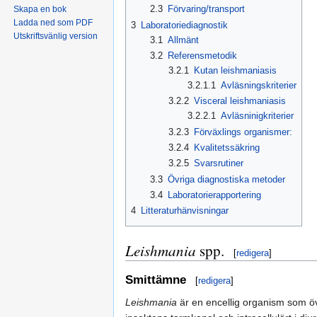
2.3
Förvaring/transport
Skapa en bok
Ladda ned som PDF
3
Laboratoriediagnostik
Utskriftsvänlig version
3.1
Allmänt
3.2
Referensmetodik
3.2.1
Kutan leishmaniasis
3.2.1.1
Avläsningskriterier
3.2.2
Visceral leishmaniasis
3.2.2.1
Avläsninigkriterier
3.2.3
Förväxlings organismer:
3.2.4
Kvalitetssäkring
3.2.5
Svarsrutiner
3.3
Övriga diagnostiska metoder
3.4
Laboratorierapportering
4
Litteraturhänvisningar
Leishmania
spp.
[
redigera
]
Smittämne
[
redigera
]
Leishmania
är en encellig organism som över