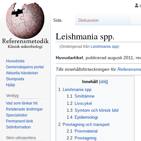
Sida
Diskussion
Leishmania spp.
(Omdirigerad från
Leishmania spp
)
Hoppa
Hoppa
Huvudartikel
, publicerad augusti 2011, re
Huvudsida
till
till
Gemenskapens portal
Tills innehållsförteckningen för
Referensmet
navigering
sök
Aktuella händelser
Slumpsida
Innehåll
Hjälp
1
Leishmania
spp.
Verktyg
1.1
Smittämne
Vad som länkar hit
1.2
Livscykel
Relaterade ändringar
1.3
Symtom och klinisk bild
Specialsidor
1.4
Epidemiologi
Permanent länk
2
Provtagning och transport
Sidinformation
2.1
Provmaterial
Skriv ut/exportera
2.2
Provtagning