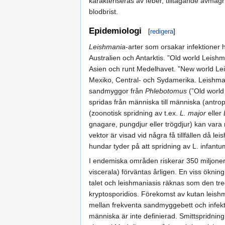
karakteriseras av feber, tilltagande avmagr
blodbrist.
Epidemiologi
[
redigera
]
Leishmania
-arter som orsakar infektioner
Australien och Antarktis. ”Old world Leishm
Asien och runt Medelhavet. ”New world L
Mexiko, Central- och Sydamerika. Leishmani
sandmyggor från
Phlebotomus
(”Old world
spridas från människa till människa (antrop
(zoonotisk spridning av t.ex.
L. major
eller
gnagare, pungdjur eller trögdjur) kan vara 
vektor är visad vid några få tillfällen då l
hundar tyder på att spridning av L. infantum
I endemiska områden riskerar 350 miljon
viscerala) förväntas årligen. En viss öknin
talet och leishmaniasis räknas som den tr
kryptosporidios. Förekomst av kutan leishm
mellan frekventa sandmyggebett och infektio
människa är inte definierad. Smittspridnin