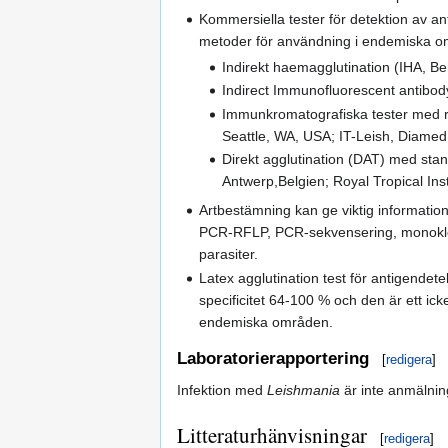
Kommersiella tester för detektion av a
metoder för användning i endemiska 
Indirekt haemagglutination (IHA, B
Indirect Immunofluorescent antibody
Immunkromatografiska tester med rek
Seattle, WA, USA; IT-Leish, Diamed
Direkt agglutination (DAT) med stan
Antwerp,Belgien; Royal Tropical Ins
Artbestämning kan ge viktig informatio
PCR-RFLP, PCR-sekvensering, monoklonal
parasiter.
Latex agglutination test för antigendete
specificitet 64-100 % och den är ett icke
endemiska områden.
Laboratorierapportering
[
redigera
]
Infektion med
Leishmania
är inte anmälning
Litteraturhänvisningar
[
redigera
]