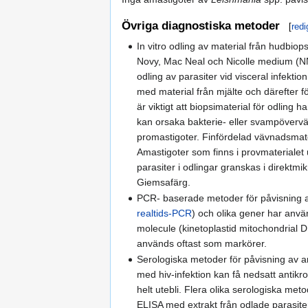
Övriga diagnostiska metoder
[
redi
In vitro odling av material från hudbiops
Novy, Mac Neal och Nicolle medium (N
odling av parasiter vid visceral infekti
med material från mjälte och därefter f
är viktigt att biopsimaterial för odling 
kan orsaka bakterie- eller svampöver
promastigoter. Finfördelad vävnadsmate
Amastigoter som finns i provmaterialet 
parasiter i odlingar granskas i direktmi
Giemsafärg.
PCR- baserade metoder för påvisning a
realtids-PCR
) och olika gener har anvä
molecule (kinetoplastid mitochondrial 
används oftast som markörer.
Serologiska metoder för påvisning av an
med hiv-infektion kan få nedsatt antikro
helt utebli. Flera olika serologiska me
ELISA med extrakt från odlade parasite