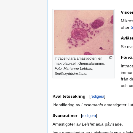
Visce
Mikros
efter
G
Avläsn
Se ov
Förvä
Intracellulära amastigoter i en
makrofag-cell. Giemsafärgning.
Intrac
Foto: Marianne Lebbad,
immuns
Smittskyddsinstitutet
från d
och ce
Kvalitetssäkring
[
redigera
]
Identifiering av
Leishmania
amastigoter i u
Svarsrutiner
[
redigera
]
Amastigoter av
Leishmania
påvisade.
Inga amastigoter av
Leishmania
spp. påvis