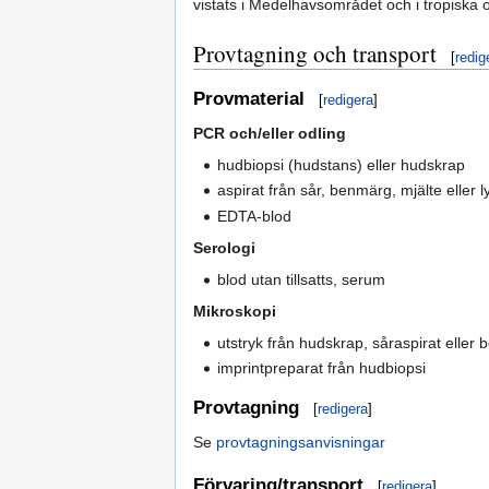
vistats i Medelhavsområdet och i tropiska 
Provtagning och transport
[
redig
Provmaterial
[
redigera
]
PCR och/eller odling
hudbiopsi (hudstans) eller hudskrap
aspirat från sår, benmärg, mjälte eller l
EDTA-blod
Serologi
blod utan tillsatts, serum
Mikroskopi
utstryk från hudskrap, såraspirat eller
imprintpreparat från hudbiopsi
Provtagning
[
redigera
]
Se
provtagningsanvisningar
Förvaring/transport
[
redigera
]