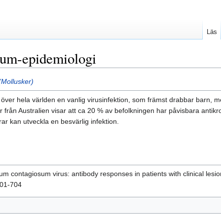
Läs
um-epidemiologi
Mollusker)
ver hela världen en vanlig virusinfektion, som främst drabbar barn, me
r från Australien visar att ca 20 % av befolkningen har påvisbara an
ar kan utveckla en besvärlig infektion.
contagiosum virus: antibody responses in patients with clinical lesion
701-704