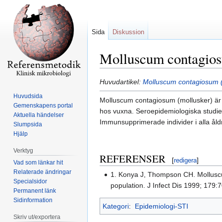
Sida
Diskussion
Molluscum contagios
Hoppa
Hoppa
Huvudartikel:
Molluscum contagiosum (
till
till
Huvudsida
Molluscum contagiosum (mollusker) är ö
navigering
sök
Gemenskapens portal
hos vuxna. Seroepidemiologiska studie
Aktuella händelser
Immunsupprimerade individer i alla åldr
Slumpsida
Hjälp
Verktyg
REFERENSER
[
redigera
]
Vad som länkar hit
Relaterade ändringar
1. Konya J, Thompson CH. Molluscum 
Specialsidor
population. J Infect Dis 1999; 179:
Permanent länk
Sidinformation
Kategori
:
Epidemiologi-STI
Skriv ut/exportera