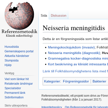
Sida
Diskussion
Neisseria meningitidis
Hoppa
Hoppa
Detta är en förgreningssida som listar artikl
till
till
Huvudsida
Meningokocksjukdom (invasiv)
; Folkhä
navigering
sök
Gemenskapens portal
Neisseria meningitidis (diagnostik)
;
Huv
Aktuella händelser
Gramnegativa kocker-diagnostiska minim
Slumpsida
Kort beskrivning av kliniskt intressanta 
Hjälp
Länk till Folkhälsomyndighetens lista med f
Verktyg
Vad som länkar hit
Kategorier
:
Förgreningssidor
Bakterier
Relaterade ändringar
Specialsidor
Permanent länk
Referensmetodikwiki; ett projekt som drivs av Före
Sidinformation
Folkhälsomyndigheten (från 1:a januari 2017).
Skriv ut/exportera
Integritetspolicy
Om Referensmetodik för laborato