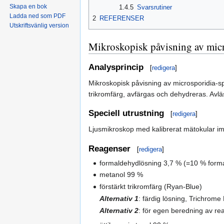
Skapa en bok
1.4.5
Svarsrutiner
Ladda ned som PDF
2
REFERENSER
Utskriftsvänlig version
Mikroskopisk påvisning av micro
Analysprincip
[
redigera
]
Mikroskopisk påvisning av microsporidia-s
trikromfärg, avfärgas och dehydreras. Avlä
Speciell utrustning
[
redigera
]
Ljusmikroskop med kalibrerat mätokular i
Reagenser
[
redigera
]
formaldehydlösning 3,7 % (=10 % forma
metanol 99 %
förstärkt trikromfärg (Ryan-Blue)
Alternativ 1
: färdig lösning, Trichrome 
Alternativ 2
: för egen beredning av rea