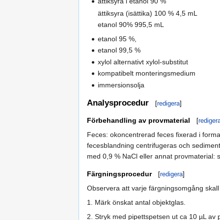
ättiksyra i etanol 90 %
ättiksyra (isättika) 100 % 4,5 mL
etanol 90% 995,5 mL
etanol 95 %,
etanol 99,5 %
xylol alternativt xylol-substitut
kompatibelt monteringsmedium
immersionsolja
Analysprocedur
[
redigera
]
Förbehandling av provmaterial
[
rediger
Feces: okoncentrerad feces fixerad i formal
fecesblandning centrifugeras och sediment
med 0,9 % NaCl eller annat provmaterial: 
Färgningsprocedur
[
redigera
]
Observera att varje färgningsomgång skall i
1. Märk önskat antal objektglas.
2. Stryk med pipettspetsen ut ca 10 µL av 