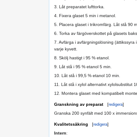
3. Låt preparatet lufttorka.
4. Fixera glaset 5 min i metanol.
5. Placera glaset i trikromfärg. Låt stå 90 
6. Torka av färgöverskottet på glasets baks
7. Avfärga i avfärgningslösning (ättikssyra
varje kyvett.
8. Skölj hastigt i 95 % etanol.
9. Låt stå i 95 % etanol 5 min.
10. Låt stå i 99,5 % etanol 10 min.
11. Låt stå i xylol alternativt xylolsubstitut 
12. Montera glaset med kompatibelt monter
Granskning av preparat
[
redigera
]
Granska 200 synfält med 100 x immersionsob
Kvalitetssäkring
[
redigera
]
Intern
: