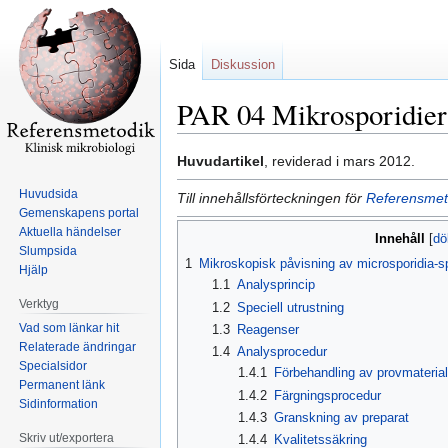
Sida
Diskussion
PAR 04 Mikrosporidier
Hoppa
Hoppa
Huvudartikel
, reviderad i mars 2012.
till
till
Huvudsida
Till innehållsförteckningen för
Referensmeto
navigering
sök
Gemenskapens portal
Aktuella händelser
Innehåll
Slumpsida
1
Mikroskopisk påvisning av microsporidia-spo
Hjälp
1.1
Analysprincip
Verktyg
1.2
Speciell utrustning
Vad som länkar hit
1.3
Reagenser
Relaterade ändringar
1.4
Analysprocedur
Specialsidor
1.4.1
Förbehandling av provmateria
Permanent länk
1.4.2
Färgningsprocedur
Sidinformation
1.4.3
Granskning av preparat
Skriv ut/exportera
1.4.4
Kvalitetssäkring