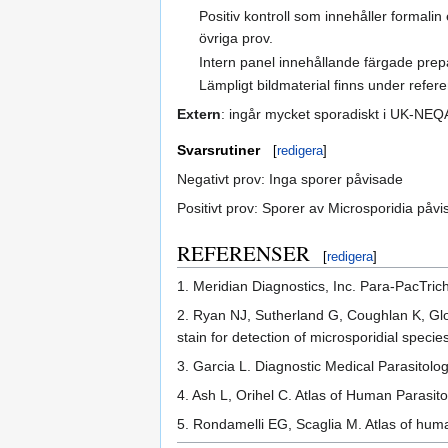
Positiv kontroll som innehåller formali
övriga prov.
Intern panel innehållande färgade prep
Lämpligt bildmaterial finns under refer
Extern
: ingår mycket sporadiskt i UK-NEQ
Svarsrutiner
[
redigera
]
Negativt prov: Inga sporer påvisade
Positivt prov: Sporer av Microsporidia påv
REFERENSER
[
redigera
]
1. Meridian Diagnostics, Inc. Para-PacTri
2. Ryan NJ, Sutherland G, Coughlan K, Glo
stain for detection of microsporidial spec
3. Garcia L. Diagnostic Medical Parasitol
4. Ash L, Orihel C. Atlas of Human Parasi
5. Rondamelli EG, Scaglia M. Atlas of hu