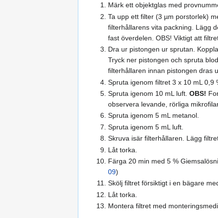
Märk ett objektglas med provnumm
Ta upp ett filter (3 µm porstorlek) 
filterhållarens vita packning. Lägg 
fast överdelen. OBS! Viktigt att filtr
Dra ur pistongen ur sprutan. Koppla 
Tryck ner pistongen och spruta blode
filterhållaren innan pistongen dras 
Spruta igenom filtret 3 x 10 mL 0,9
Spruta igenom 10 mL luft.
OBS!
For
observera levande, rörliga mikrofila
Spruta igenom 5 mL metanol.
Spruta igenom 5 mL luft.
Skruva isär filterhållaren. Lägg filt
Låt torka.
Färga 20 min med 5 % Giemsalösning
09
)
Skölj filtret försiktigt i en bägare m
Låt torka.
Montera filtret med monteringsmedium