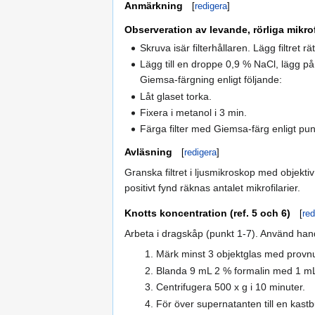
Anmärkning
[
redigera
]
Observeration av levande, rörliga mikrofi
Skruva isär filterhållaren. Lägg filtret 
Lägg till en droppe 0,9 % NaCl, lägg på
Giemsa-färgning enligt följande:
Låt glaset torka.
Fixera i metanol i 3 min.
Färga filter med Giemsa-färg enligt pu
Avläsning
[
redigera
]
Granska filtret i ljusmikroskop med objektiv
positivt fynd räknas antalet mikrofilarier.
Knotts koncentration (ref. 5 och 6)
[
red
Arbeta i dragskåp (punkt 1-7). Använd han
Märk minst 3 objektglas med prov
Blanda 9 mL 2 % formalin med 1 mL 
Centrifugera 500 x g i 10 minuter.
För över supernatanten till en kast