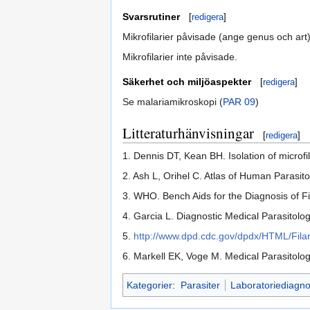
Svarsrutiner
[
redigera
]
Mikrofilarier påvisade (ange genus och art)
Mikrofilarier inte påvisade.
Säkerhet och miljöaspekter
[
redigera
]
Se malariamikroskopi (
PAR 09
)
Litteraturhänvisningar
[
redigera
]
1. Dennis DT, Kean BH. Isolation of microf
2. Ash L, Orihel C. Atlas of Human Parasit
3. WHO. Bench Aids for the Diagnosis of Fila
4. Garcia L. Diagnostic Medical Parasitolo
5.
http://www.dpd.cdc.gov/dpdx/HTML/Filar
6. Markell EK, Voge M. Medical Parasitolo
Kategorier
:
Parasiter
Laboratoriediagno