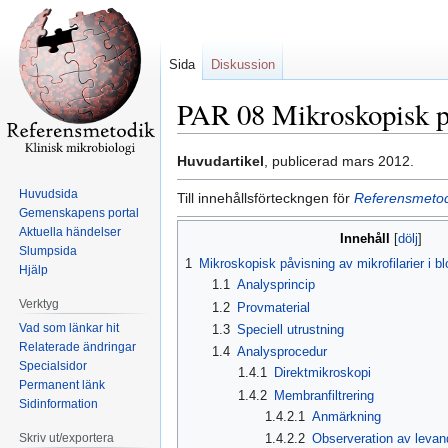
Sida
Diskussion
PAR 08 Mikroskopisk på
Hoppa
Hoppa
Huvudartikel
, publicerad mars 2012.
till
till
Huvudsida
Till innehållsförteckngen för
Referensmetodi
navigering
sök
Gemenskapens portal
Aktuella händelser
Innehåll
Slumpsida
1
Mikroskopisk påvisning av mikrofilarier i bl
Hjälp
1.1
Analysprincip
Verktyg
1.2
Provmaterial
Vad som länkar hit
1.3
Speciell utrustning
Relaterade ändringar
1.4
Analysprocedur
Specialsidor
1.4.1
Direktmikroskopi
Permanent länk
1.4.2
Membranfiltrering
Sidinformation
1.4.2.1
Anmärkning
Skriv ut/exportera
1.4.2.2
Observeration av levande