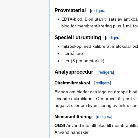
Provmaterial
[
redigera
]
EDTA-blod. Blod utan tillsats av anti
blod för membranfiltrering plus 1 mL fö
Speciell utrustning
[
redigera
]
mikroskop med kalibrerat mätokular och
filterhållare
filter (3 µm porstorlek)
Analysprocedur
[
redigera
]
Direktmikroskopi
[
redigera
]
Blanda om blodet och lägg en droppe blod 
levande mikrofilarier. Om provet är positiv
negativt eller om kvantifiering av mikrofila
Membranfiltrering
[
redigera
]
OBS!
Använd inte allt blod till membranfilt
Använd handskar.