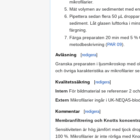
mikrofilarier.
Mät volymen av sedimentet med en pi
Pipettera sedan flera 50 µL droppar 
sediment. Låt glasen lufttorka i mi
färgning.
Färga preparaten 20 min med 5 % G
metodbeskrivning (
PAR 09
).
Avläsning
[
redigera
]
Granska preparaten i ljusmikroskop med obj
och övriga karakteristika av mikrofilarier s
Kvalitetssäkring
[
redigera
]
Intern
För bildmaterial se referenser 2 oc
Extern
Mikrofilarier ingår i UK-NEQAS-blod
Kommentar
[
redigera
]
Membranfiltrering och Knotts koncentr
Sensitiviteten är hög jämfört med tjock dro
100 %. Mikrofilarier är inte rörliga med K