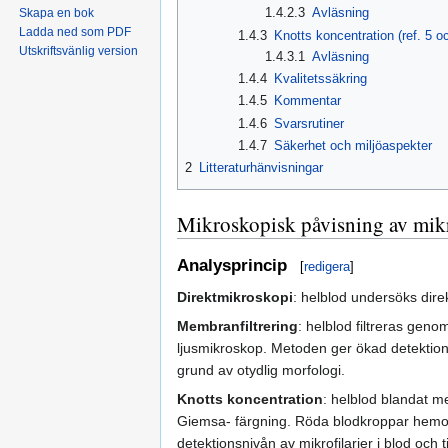
1.4.2.3
Avläsning
Skapa en bok
Ladda ned som PDF
1.4.3
Knotts koncentration (ref. 5 o
Utskriftsvänlig version
1.4.3.1
Avläsning
1.4.4
Kvalitetssäkring
1.4.5
Kommentar
1.4.6
Svarsrutiner
1.4.7
Säkerhet och miljöaspekter
2
Litteraturhänvisningar
Mikroskopisk påvisning av mikro
Analysprincip
[
redigera
]
Direktmikroskopi
: helblod undersöks direk
Membranfiltrering
: helblod filtreras geno
ljusmikroskop. Metoden ger ökad detektionsn
grund av otydlig morfologi.
Knotts koncentration
: helblod blandat m
Giemsa- färgning. Röda blodkroppar hemol
detektionsnivån av mikrofilarier i blod och t