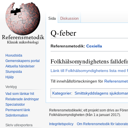
Sida
Diskussion
Q-feber
Hoppa
Hoppa
Referensmetodik:
Coxiella
till
till
Huvudsida
navigering
sök
Folkhälsomyndighetens falldefi
Gemenskapens portal
Aktuella händelser
Länk till Folkhälsomyndighetens lista med f
Slumpsida
Hjälp
Till innehållsförteckningen för
Referensmet
Verktyg
Kategorier
:
Smittskyddslagens sjukdoma
Vad som länkar hit
Relaterade ändringar
Specialsidor
Permanent länk
Referensmetodikwiki; ett projekt som drivs av Före
Folkhälsomyndigheten (från 1:a januari 2017).
Sidinformation
Integritetspolicy
Om Referensmetodik för laborato
Skriv ut/exportera