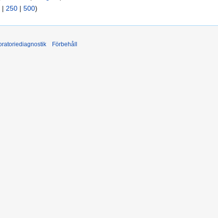
|
250
|
500
)
ratoriediagnostik
Förbehåll