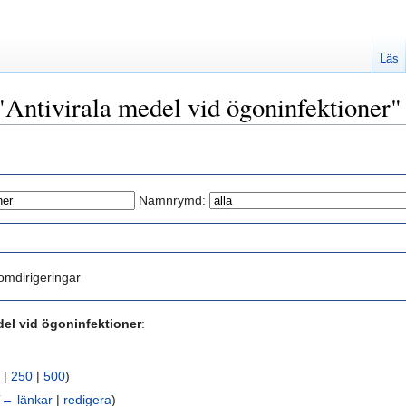
Läs
 "Antivirala medel vid ögoninfektioner"
Namnrymd:
mdirigeringar
del vid ögoninfektioner
:
|
250
|
500
)
(
← länkar
|
redigera
)