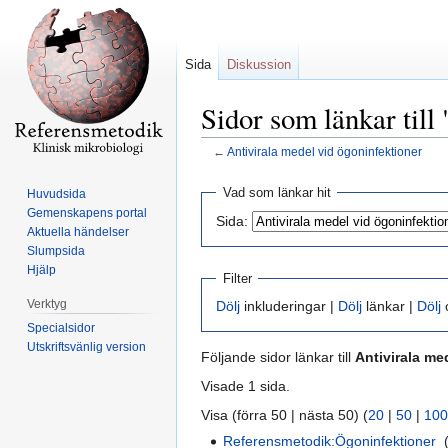
Sida
Diskussion
Sidor som länkar till
←
Antivirala medel vid ögoninfektioner
Hoppa
Hoppa
Vad som länkar hit
Huvudsida
till
till
Gemenskapens portal
Sida:
navigering
sök
Aktuella händelser
Slumpsida
Hjälp
Filter
Verktyg
Dölj
inkluderingar |
Dölj
länkar |
Dölj
o
Specialsidor
Utskriftsvänlig version
Följande sidor länkar till
Antivirala me
Visade 1 sida.
Visa (förra 50 | nästa 50) (
20
|
50
|
100
Referensmetodik:Ögoninfektioner
‎