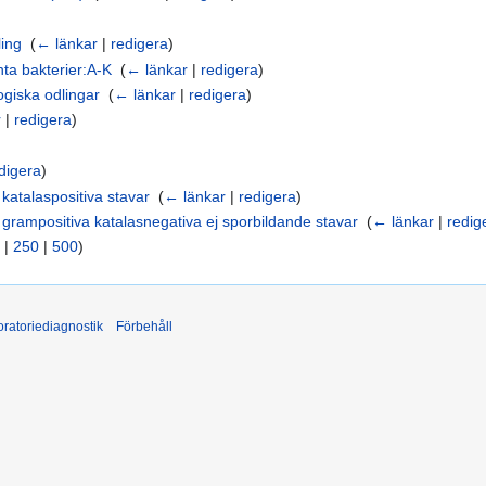
ling
‎
(
← länkar
|
redigera
)
anta bakterier:A-K
‎
(
← länkar
|
redigera
)
logiska odlingar
‎
(
← länkar
|
redigera
)
r
|
redigera
)
digera
)
katalaspositiva stavar
‎
(
← länkar
|
redigera
)
 grampositiva katalasnegativa ej sporbildande stavar
‎
(
← länkar
|
redig
|
250
|
500
)
ratoriediagnostik
Förbehåll