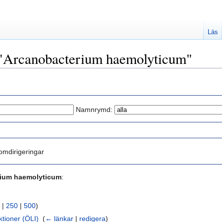
Läs
l "Arcanobacterium haemolyticum"
Namnrymd:
mdirigeringar
ium haemolyticum
:
|
250
|
500
)
ktioner (ÖLI)
‎
(
← länkar
|
redigera
)