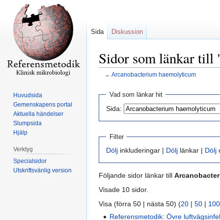
Sida
Diskussion
Sidor som länkar til
←
Arcanobacterium haemolyticum
Hoppa
Hoppa
Vad som länkar hit
Huvudsida
till
till
Gemenskapens portal
Sida:
navigering
sök
Aktuella händelser
Slumpsida
Hjälp
Filter
Verktyg
Dölj
inkluderingar |
Dölj
länkar |
Dölj
o
Specialsidor
Utskriftsvänlig version
Följande sidor länkar till
Arcanobacter
Visade 10 sidor.
Visa (förra 50 | nästa 50) (
20
|
50
|
100
Referensmetodik: Övre luftvägsinfe