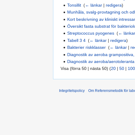
Tonsillit
‎
(
← länkar
|
redigera
)
Munhåla, svalg-provtagning och od
Kort beskrivning av kliniskt intress
Översikt fasta substrat för bakterio
Streptococcus pyogenes
‎
(
← länka
Tabell 3 4
‎
(
← länkar
|
redigera
)
Bakterier riskklasser
‎
(
← länkar
|
re
Diagnostik av aeroba grampositiva, 
Diagnostik av aeroba/aerotoleranta
Visa (förra 50 | nästa 50) (
20
|
50
|
100
Integritetspolicy
Om Referensmetodik för labo