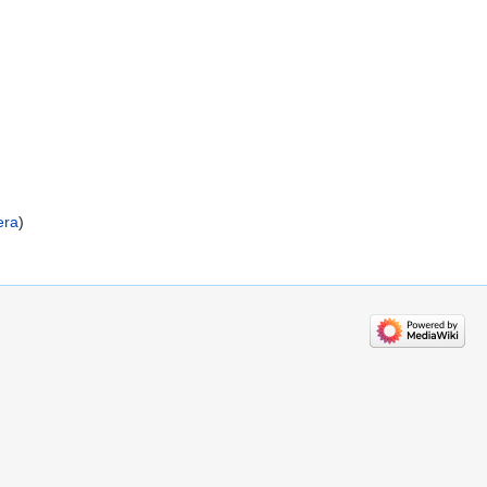
era
)