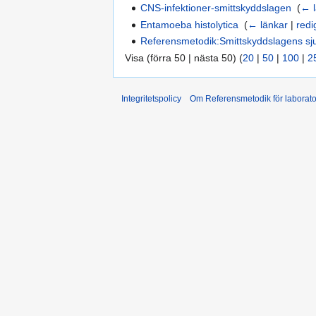
CNS-infektioner-smittskyddslagen
‎
(
← l
Entamoeba histolytica
‎
(
← länkar
|
redi
Referensmetodik:Smittskyddslagens s
Visa (förra 50 | nästa 50) (
20
|
50
|
100
|
2
Integritetspolicy
Om Referensmetodik för laborato