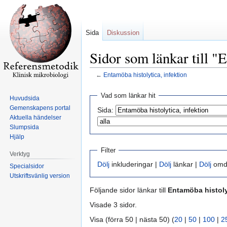
Sida
Diskussion
Sidor som länkar till "
←
Entamöba histolytica, infektion
Hoppa
Hoppa
Vad som länkar hit
Huvudsida
till
till
Gemenskapens portal
Sida:
navigering
sök
Aktuella händelser
Slumpsida
Hjälp
Filter
Verktyg
Dölj
inkluderingar |
Dölj
länkar |
Dölj
omdi
Specialsidor
Utskriftsvänlig version
Följande sidor länkar till
Entamöba histoly
Visade 3 sidor.
Visa (förra 50 | nästa 50) (
20
|
50
|
100
|
2