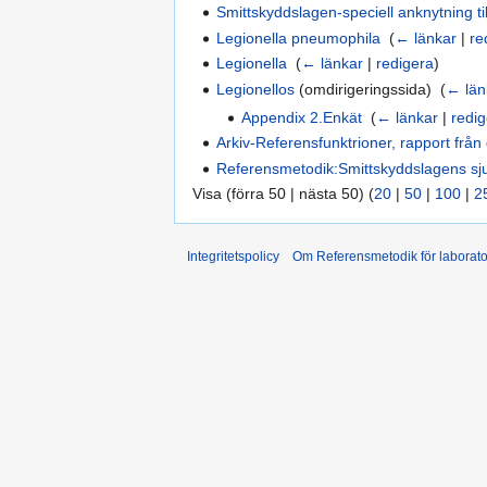
Smittskyddslagen-speciell anknytning til
Legionella pneumophila
‎
(
← länkar
|
re
Legionella
‎
(
← länkar
|
redigera
)
Legionellos
(omdirigeringssida) ‎
(
← län
Appendix 2.Enkät
‎
(
← länkar
|
redig
Arkiv-Referensfunktrioner, rapport frå
Referensmetodik:Smittskyddslagens s
Visa (förra 50 | nästa 50) (
20
|
50
|
100
|
2
Integritetspolicy
Om Referensmetodik för laborato