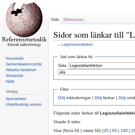
Sida
Diskussion
Sidor som länkar till "
←
Legionellainfektion
Hoppa
Hoppa
Vad som länkar hit
Huvudsida
till
till
Gemenskapens portal
Sida:
navigering
sök
Aktuella händelser
Slumpsida
Hjälp
Filter
Verktyg
Dölj
inkluderingar |
Dölj
länkar |
Dölj
omdi
Specialsidor
Utskriftsvänlig version
Följande sidor länkar till
Legionellainfekt
Visade 6 sidor.
Visa (förra 50 | nästa 50) (
20
|
50
|
100
|
2