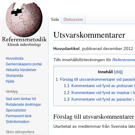
Sida
Diskussion
Utsvarskommentarer
Hoppa
Hoppa
Huvudartikel
, publicerad december 2012.
till
till
Huvudsida
Tills innehållsförteckningen för
Referensmet
navigering
sök
Gemenskapens portal
Aktuella händelser
Innehåll
Slumpsida
1
Förslag till utsvarskommentarer vid parasit
Hjälp
1.1
Kommentarer vid fynd av protozoer i
Verktyg
1.2
Kommentarer vid fynd av maskar i f
Vad som länkar hit
1.3
Kommentarer vid fynd av parasiter i 
Relaterade ändringar
Specialsidor
Förslag till utsvarskommentarer
Permanent länk
Sidinformation
Utarbetat av medlemmar från Svenska läkar
Skriv ut/exportera