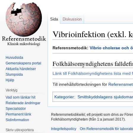
Sida
Diskussion
Vibrioinfektion (exkl. k
Hoppa
Hoppa
Referensmetodik:
Vibrio cholerae och ö
till
till
Huvudsida
navigering
sök
Folkhälsomyndighetens falldefi
Gemenskapens portal
Aktuella händelser
Länk till Folkhälsomyndighetens lista med f
Slumpsida
Hjälp
Till innehållsförteckningen för
Referensmet
Verktyg
Kategorier
:
Smittskyddslagens sjukdoma
Vad som länkar hit
Relaterade ändringar
Specialsidor
Permanent länk
Referensmetodikwiki; ett projekt som drivs av Före
Folkhälsomyndigheten (från 1:a januari 2017).
Sidinformation
Integritetspolicy
Om Referensmetodik för laborato
Skriv ut/exportera