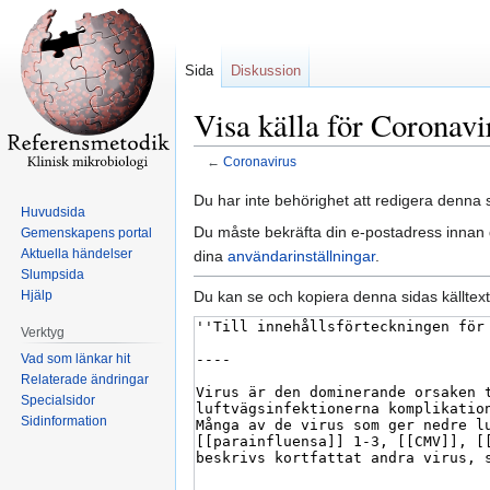
Sida
Diskussion
Visa källa för Coronavi
←
Coronavirus
Hoppa
Hoppa
Du har inte behörighet att redigera denna s
Huvudsida
till
till
Du måste bekräfta din e-postadress innan d
Gemenskapens portal
navigering
sök
Aktuella händelser
dina
användarinställningar
.
Slumpsida
Du kan se och kopiera denna sidas källtext
Hjälp
Verktyg
Vad som länkar hit
Relaterade ändringar
Specialsidor
Sidinformation