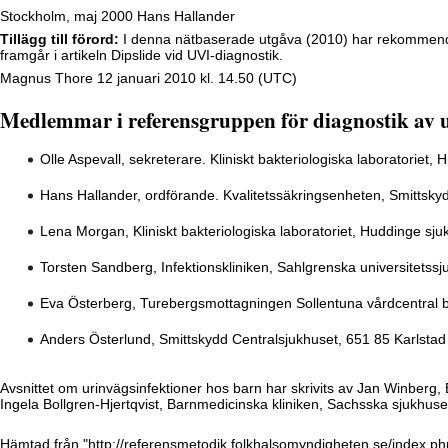
Stockholm, maj 2000 Hans Hallander
Tillägg till förord:
I denna nätbaserade utgåva (2010) har rekommendati
framgår i artikeln
Dipslide vid UVI-diagnostik
.
Magnus Thore
12 januari 2010 kl. 14.50 (UTC)
Medlemmar i referensgruppen för diagnostik av u
Olle Aspevall, sekreterare. Kliniskt bakteriologiska laboratoriet
Hans Hallander, ordförande. Kvalitetssäkringsenheten, Smittskyd
Lena Morgan, Kliniskt bakteriologiska laboratoriet, Huddinge sj
Torsten Sandberg, Infektionskliniken, Sahlgrenska universitetss
Eva Österberg, Turebergsmottagningen Sollentuna vårdcentral 
Anders Österlund, Smittskydd Centralsjukhuset, 651 85 Karlstad
Avsnittet om urinvägsinfektioner hos barn har skrivits av Jan Winberg,
Ingela Bollgren-Hjertqvist, Barnmedicinska kliniken, Sachsska sjukhus
Hämtad från "
http://referensmetodik.folkhalsomyndigheten.se/index.