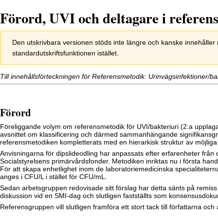
Förord, UVI och deltagare i refere
Hoppa
Hoppa
Den utskrivbara versionen stöds inte längre och kanske innehålle
till
till
standardutskriftsfunktionen istället.
navigering
sök
Till innehållsförteckningen för
Referensmetodik: Urinvägsinfektioner/ba
Förord
Föreliggande volym om referensmetodik för UVI/bakteriuri (2:a upplaga
avsnittet om klassificering och därmed sammanhängande signifikansgräns
referensmetodiken kompletterats med en hierarkisk struktur av möjliga 
Anvisningarna för dipslideodling har anpassats efter erfarenheter frå
Socialstyrelsens primärvårdsfonder. Metodiken inriktas nu i första han
För att skapa enhetlighet inom de laboratoriemedicinska specialiteterna
anges i CFU/L i stället för CFU/mL.
Sedan arbetsgruppen redovisade sitt förslag har detta sänts på remiss til
diskussion vid en SMI-dag och slutligen fastställts som konsensusdo
Referensgruppen vill slutligen framföra ett stort tack till författarna och