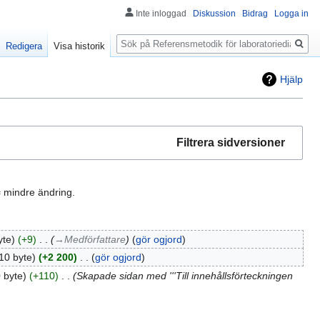
Inte inloggad
Diskussion
Bidrag
Logga in
Sök
Redigera
Visa historik
Hjälp
Filtrera sidversioner
 mindre ändring.
yte
+9
‎
→‎Medförfattare
gör ogjord
10 byte
+2 200
‎
gör ogjord
 byte
+110
‎
Skapade sidan med '''Till innehållsförteckningen