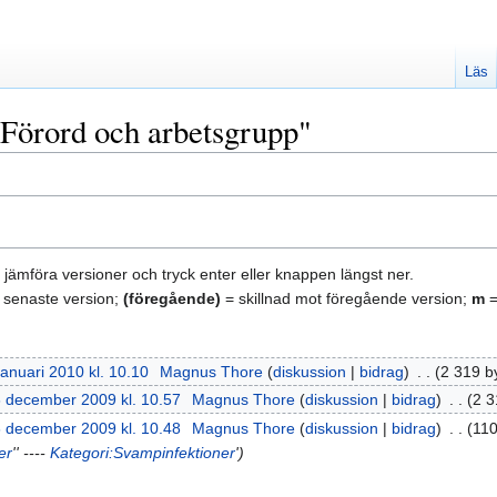
Läs
"Förord och arbetsgrupp"
tt jämföra versioner och tryck enter eller knappen längst ner.
 senaste version;
(föregående)
= skillnad mot föregående version;
m
=
januari 2010 kl. 10.10
‎
Magnus Thore
diskussion
bidrag
‎
2 319 b
 december 2009 kl. 10.57
‎
Magnus Thore
diskussion
bidrag
‎
2 3
 december 2009 kl. 10.48
‎
Magnus Thore
diskussion
bidrag
‎
110
er
'' ----
Kategori:Svampinfektioner
'