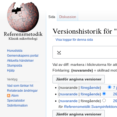
Sida
Diskussion
Versionshistorik för 
Visa loggar för denna sida
Hoppa
Hoppa
Huvudsida
Visa
till
till
Gemenskapens portal
navigering
sök
Aktuella händelser
Val av diff: markera i klickrutorna för a
Slumpsida
Förklaring:
(nuvarande)
= skillnad mot
Hjälp
Verktyg
Vad som länkar hit
nuvarande
föregående
7 
Relaterade ändringar
nuvarande
föregående
26
Atom
Specialsidor
nuvarande
föregående
26
Sidinformation
för
Referensmetdik:Svampinfektion