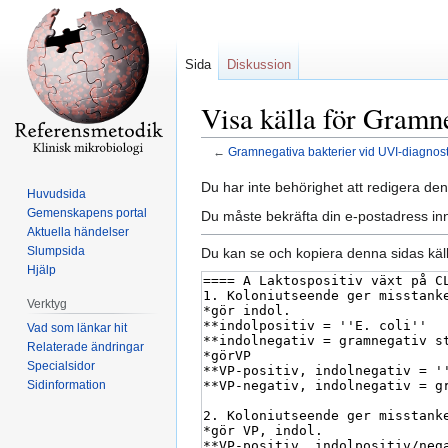
Sida
Diskussion
Visa källa för Gramn
←
Gramnegativa bakterier vid UVI-diagnost
Hoppa
Hoppa
Du har inte behörighet att redigera den
Huvudsida
till
till
Gemenskapens portal
Du måste bekräfta din e-postadress inn
navigering
sök
Aktuella händelser
Slumpsida
Du kan se och kopiera denna sidas käll
Hjälp
Verktyg
Vad som länkar hit
Relaterade ändringar
Specialsidor
Sidinformation