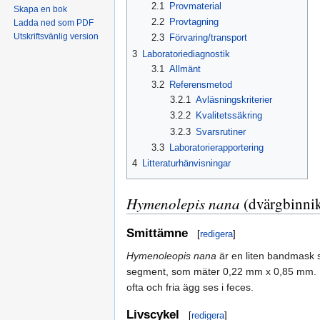
2.1
Provmaterial
Skapa en bok
2.2
Provtagning
Ladda ned som PDF
Utskriftsvänlig version
2.3
Förvaring/transport
3
Laboratoriediagnostik
3.1
Allmänt
3.2
Referensmetod
3.2.1
Avläsningskriterier
3.2.2
Kvalitetssäkring
3.2.3
Svarsrutiner
3.3
Laboratorierapportering
4
Litteraturhänvisningar
Hymenolepis nana
(dvärgbinni
Smittämne
[
redigera
]
Hymenoleopis nana
är en liten bandmask 
segment, som mäter 0,22 mm x 0,85 mm. 
ofta och fria ägg ses i feces.
Livscykel
[
redigera
]