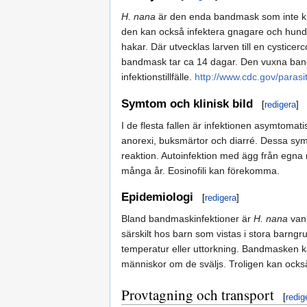
H. nana
är den enda bandmask som inte kr
den kan också infektera gnagare och hund. 
hakar. Där utvecklas larven till en cystice
bandmask tar ca 14 dagar. Den vuxna band
infektionstillfälle.
http://www.cdc.gov/parasi
Symtom och klinisk bild
[
redigera
]
I de flesta fallen är infektionen asymtoma
anorexi, buksmärtor och diarré. Dessa symt
reaktion. Autoinfektion med ägg från egna m
många år. Eosinofili kan förekomma.
Epidemiologi
[
redigera
]
Bland bandmaskinfektioner är
H. nana
vanl
särskilt hos barn som vistas i stora barngr
temperatur eller uttorkning. Bandmasken kan 
människor om de sväljs. Troligen kan ock
Provtagning och transport
[
redig