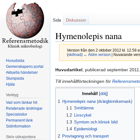
Sida
Diskussion
Hymenolepis nana
Version från den 2 oktober 2012 kl. 12.59 
(
skillnad
)
← Äldre version
| Nuvarande versi
Huvudsida
Gemenskapens portal
Hoppa
Hoppa
Huvudartikel
, publicerad september 2011
Aktuella händelser
till
till
Slumpsida
Till innehållförteckningen för
Referensmetod
navigering
sök
Hjälp
Innehåll
Verktyg
1
Hymenolepis nana
(dvärgbinnikemask)
Vad som länkar hit
1.1
Smittämne
Relaterade ändringar
Specialsidor
1.2
Livscykel
Permanent länk
1.3
Symtom och klinisk bild
Sidinformation
1.4
Epidemiologi
2
Provtagning och transport
Skriv ut/exportera