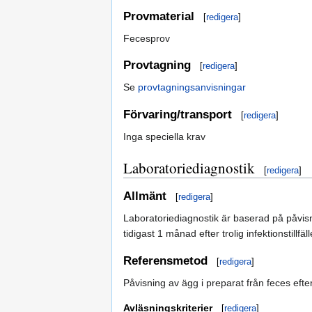
Provmaterial
[
redigera
]
Fecesprov
Provtagning
[
redigera
]
Se
provtagningsanvisningar
Förvaring/transport
[
redigera
]
Inga speciella krav
Laboratoriediagnostik
[
redigera
]
Allmänt
[
redigera
]
Laboratoriediagnostik är baserad på påvis
tidigast 1 månad efter trolig infektionstillfäll
Referensmetod
[
redigera
]
Påvisning av ägg i preparat från feces efte
Avläsningskriterier
[
redigera
]