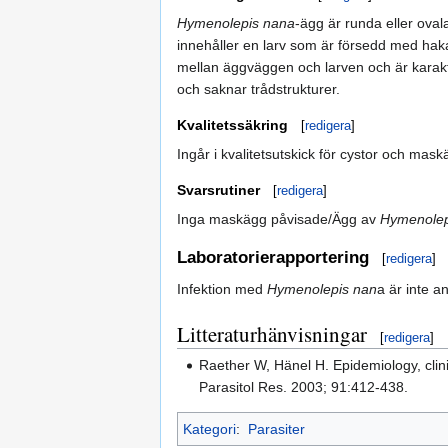
Hymenolepis nana
-ägg är runda eller ova
innehåller en larv som är försedd med hakar
mellan äggväggen och larven och är karakte
och saknar trådstrukturer.
Kvalitetssäkring
[
redigera
]
Ingår i kvalitetsutskick för cystor och ma
Svarsrutiner
[
redigera
]
Inga maskägg påvisade/Ägg av
Hymenolep
Laboratorierapportering
[
redigera
]
Infektion med
Hymenolepis nan
a är inte a
Litteraturhänvisningar
[
redigera
]
Raether W, Hänel H. Epidemiology, clini
Parasitol Res. 2003; 91:412-438.
Kategori
:
Parasiter