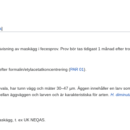
a
]
sning av maskägg i fecesprov. Prov bör tas tidigast 1 månad efter trolig 
efter formalin/etylacetatkoncentrering (
PAR 01
).
 ovala, har tunn vägg och mäter 30–47 µm. Äggen innehåller en larv so
mellan äggväggen och larven och är karakteristiska för arten.
H. diminut
 maskägg, t. ex UK NEQAS.