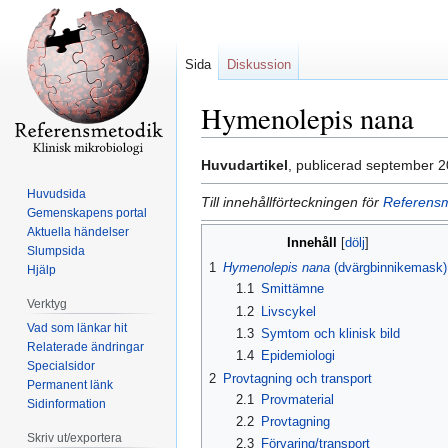
Sida
Diskussion
Hymenolepis nana
Hoppa
Hoppa
Huvudartikel
, publicerad september 2
till
till
Huvudsida
Till innehållförteckningen för
Referensm
navigering
sök
Gemenskapens portal
Aktuella händelser
Innehåll
Slumpsida
1
Hymenolepis nana
(dvärgbinnikemask)
Hjälp
1.1
Smittämne
Verktyg
1.2
Livscykel
Vad som länkar hit
1.3
Symtom och klinisk bild
Relaterade ändringar
1.4
Epidemiologi
Specialsidor
2
Provtagning och transport
Permanent länk
2.1
Provmaterial
Sidinformation
2.2
Provtagning
Skriv ut/exportera
2.3
Förvaring/transport