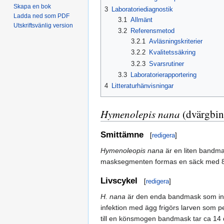
Skapa en bok
3
Laboratoriediagnostik
Ladda ned som PDF
3.1
Allmänt
Utskriftsvänlig version
3.2
Referensmetod
3.2.1
Avläsningskriterier
3.2.2
Kvalitetssäkring
3.2.3
Svarsrutiner
3.3
Laboratorierapportering
4
Litteraturhänvisningar
Hymenolepis nana
(dvärgbin
Smittämne
[
redigera
]
Hymenoleopis nana
är en liten bandm
masksegmenten formas en säck med 80–
Livscykel
[
redigera
]
H. nana
är den enda bandmask som inte
infektion med ägg frigörs larven som pe
till en könsmogen bandmask tar ca 14 d