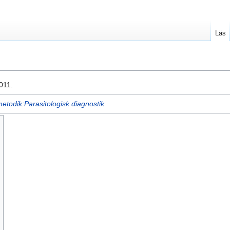
Läs
011.
etodik:Parasitologisk diagnostik