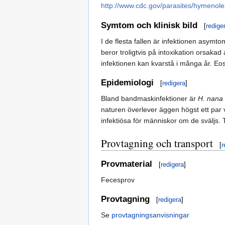
http://www.cdc.gov/parasites/hymenolep
Symtom och klinisk bild
[
redige
I de flesta fallen är infektionen asym
beror troligtvis på intoxikation orsakad
infektionen kan kvarstå i många år. Eo
Epidemiologi
[
redigera
]
Bland bandmaskinfektioner är
H. nana
naturen överlever äggen högst ett par v
infektiösa för människor om de sväljs.
Provtagning och transport
[
r
Provmaterial
[
redigera
]
Fecesprov
Provtagning
[
redigera
]
Se
provtagningsanvisningar