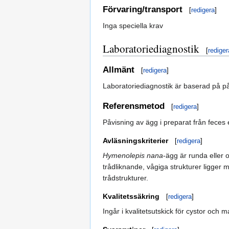
Förvaring/transport
[
redigera
]
Inga speciella krav
Laboratoriediagnostik
[
rediger
Allmänt
[
redigera
]
Laboratoriediagnostik är baserad på påvi
Referensmetod
[
redigera
]
Påvisning av ägg i preparat från feces 
Avläsningskriterier
[
redigera
]
Hymenolepis nana
-ägg är runda eller
trådliknande, vågiga strukturer ligger 
trådstrukturer.
Kvalitetssäkring
[
redigera
]
Ingår i kvalitetsutskick för cystor och