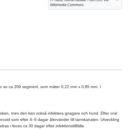
H. nana, vuxna maskar.
Foto:CDC via
Wikimedia Commons
år av ca 200 segment, som mäter 0,22 mm x 0,85 mm. I
sken, men den kan också infektera gnagare och hund. Efter oral
cercoid som efter 4–5 dagar återvänder till tarmkanalen. Utveckling
i feces ca 30 dagar efter infektionstillfälle.