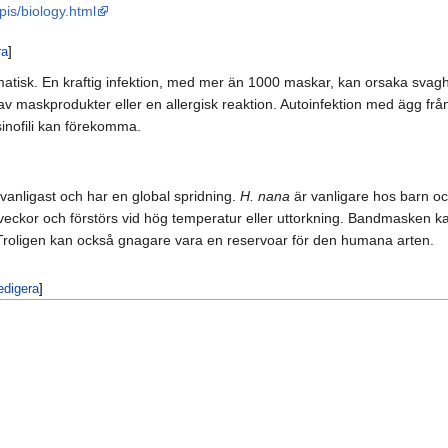
is/biology.html
ra
]
tomatisk. En kraftig infektion, med mer än 1000 maskar, kan orsaka sv
 av maskprodukter eller en allergisk reaktion. Autoinfektion med ägg frå
sinofili kan förekomma.
vanligast och har en global spridning.
H. nana
är vanligare hos barn oc
eckor och förstörs vid hög temperatur eller uttorkning. Bandmasken kan oc
 Troligen kan också gnagare vara en reservoar för den humana arten.
edigera
]