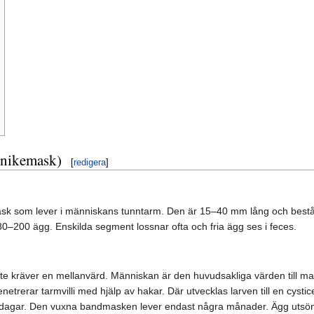
nikemask)
[
redigera
]
ask som lever i människans tunntarm. Den är 15–40 mm lång och best
200 ägg. Enskilda segment lossnar ofta och fria ägg ses i feces.
 kräver en mellanvärd. Människan är den huvudsakliga värden till ma
netrerar tarmvilli med hjälp av hakar. Där utvecklas larven till en cysti
agar. Den vuxna bandmasken lever endast några månader. Ägg utsöndras 