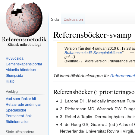
Sida
Diskussion
Referensböcker-svamp
Version från den 4 januari 2010 kl. 18.33 a
Referensmetodik:Svampinfektioner
'' ---- 
gui…')
Huvudsida
(skillnad) ← Äldre version | Nuvarande vers
Gemenskapens portal
Aktuella händelser
Hoppa
Hoppa
Till innehållsförteckningen för
Referensmet
Slumpsida
Hjälp
till
till
navigering
sök
Referensböcker (i prioriterings
Verktyg
Vad som länkar hit
1. Larone DH. Medically Important Fung
Relaterade ändringar
2. Richardson MD, Warnock DW. Fungal
Specialsidor
Permanent länk
3. Rebel & Taplin. Dermatophytes -their 
Sidinformation
4. de Hoog GS, Guarro J (ed.) Atlas of
Netherlands/ Universitat Rovira i Virgi
Skriv ut/exportera