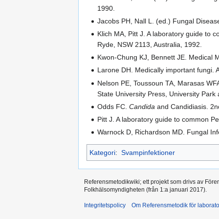
1990.
Jacobs PH, Nall L. (ed.) Fungal Disea
Klich MA, Pitt J. A laboratory guide t
Ryde, NSW 2113, Australia, 1992.
Kwon-Chung KJ, Bennett JE. Medical M
Larone DH. Medically important fungi.
Nelson PE, Toussoun TA, Marasas WF
State University Press, University Par
Odds FC.
Candida
and Candidiasis. 2nd
Pitt J. A laboratory guide to common P
Warnock D, Richardson MD. Fungal Infe
Kategori
:
Svampinfektioner
Referensmetodikwiki; ett projekt som drivs av Före
Folkhälsomyndigheten (från 1:a januari 2017).
Integritetspolicy
Om Referensmetodik för laborato