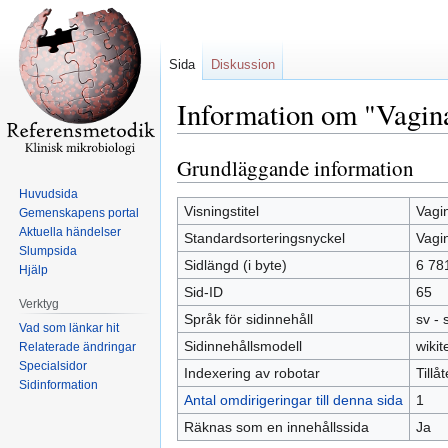
Sida
Diskussion
Information om "Vagina
Grundläggande information
Hoppa
Hoppa
till
till
Huvudsida
navigering
sök
Visningstitel
Vagin
Gemenskapens portal
Aktuella händelser
Standardsorteringsnyckel
Vagin
Slumpsida
Sidlängd (i byte)
6 78
Hjälp
Sid-ID
65
Verktyg
Språk för sidinnehåll
sv -
Vad som länkar hit
Sidinnehållsmodell
wikit
Relaterade ändringar
Specialsidor
Indexering av robotar
Tillå
Sidinformation
Antal omdirigeringar till denna sida
1
Räknas som en innehållssida
Ja