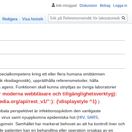
Inte inloggad
Diskussion
Bidrag
Logga in
Sök
Redigera
Visa historik
 specialkompetens kring ett eller flera humana smittämnen
nik riksdiagnostik), upprätthålla referensmetoder, hålla
agens. Funktionen skall kunna utnyttjas av övriga laboratorier
moderna webbläsare och tillgänglighetsverktyg):
dia.org/api/rest_v1/":): {\displaystyle ^1}
).
lobala perspektivet är infektionssjukdom den vanligaste
ch virus samt nyuppkomna epidemiska hot (
HIV
,
SARS
,
någonsin. Samhället har markerat behovet av att ha kontroll över och
e patienten kan en behandling eller operation orsakas av en