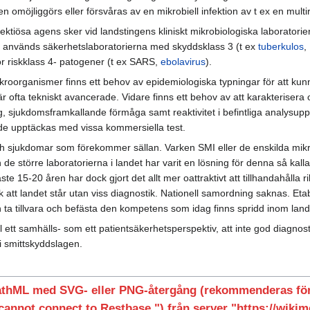
 omöjliggörs eller försvåras av en mikrobiell infektion av t ex en multir
tiösa agens sker vid landstingens kliniskt mikrobiologiska laboratorier o
 3 används säkerhetslaboratorierna med skyddsklass 3 (t ex
tuberkulos
,
r riskklass 4- patogener (t ex SARS,
ebolavirus
).
organismer finns ett behov av epidemiologiska typningar för att kunna
 ofta tekniskt avancerade. Vidare finns ett behov av att karakterisera 
ng, sjukdomsframkallande förmåga samt reaktivitet i befintliga analys
e upptäckas med vissa kommersiella test.
h sjukdomar som förekommer sällan. Varken SMI eller de enskilda mikro
e större laboratorierna i landet har varit en lösning för denna så kalla
e 15-20 åren har dock gjort det allt mer oattraktivt att tillhandahålla r
sk att landet står utan viss diagnostik. Nationell samordning saknas. Etabl
h ta tillvara och befästa den kompetens som idag finns spridd inom land
äl ett samhälls- som ett patientsäkerhetsperspektiv, att inte god diagno
i smittskyddslagen.
athML med SVG- eller PNG-återgång (rekommenderas för 
cannot connect to Restbase.") från server "https://wikime