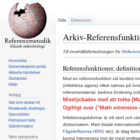
Sida
Diskussion
Arkiv-Referensfunkti
Hoppa
Hoppa
Till innehållsförteckningen för
Referens
till
till
Huvudsida
navigering
sök
Referensfunktioner, definit
Gemenskapens portal
Aktuella händelser
Med en
referensfunktion vid landets mi
Slumpsida
Hjälp
(infektiösa agens) vilket saknas på övri
referensmaterial, bedriva forskning oc
Verktyg
Misslyckades med att tolka (M
Vad som länkar hit
Ogiltigt svar ("Math extension 
Relaterade ändringar
Specialsidor
Infektionssjukdomar är ett stort och vä
Permanent länk
dödsorsaken. Med ökade internationella
Sidinformation
Fågelinfluensa H5N1
etc), är idag beho
Skriv ut/exportera
kunna intervenera mot de mest smittsa