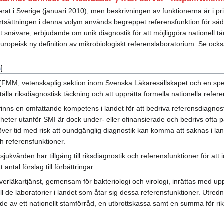
pterat i Sverige (januari 2010), men beskrivningen av funktionerna är 
fortsättningen i denna volym används begreppet referensfunktion för s
 snävare, erbjudande om unik diagnostik för att möjliggöra nationell täc
uropeisk ny definition av mikrobiologiskt referenslaboratorium. Se ock
a
]
 (FMM, vetenskaplig sektion inom Svenska Läkaresällskapet och en spe
lla riksdiagnostisk täckning och att upprätta formella nationella ref
g finns en omfattande kompetens i landet för att bedriva referensdiagnost
ter utanför SMI är dock under- eller ofinansierade och bedrivs ofta p
över tid med risk att oundgänglig diagnostik kan komma att saknas i l
ch referensfunktioner.
t sjukvården har tillgång till riksdiagnostik och referensfunktioner för 
ntal förslag till förbättringar.
överläkartjänst, gemensam för bakteriologi och virologi, inrättas med up
ll de laboratorier i landet som åtar sig dessa referensfunktioner. Utredn
nde av ett nationellt stamförråd, en utbrottskassa samt en summa för ri