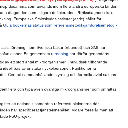
i princip desamma som används inom flera andra europeiska länder
ådana åtaganden som tidigare definierades i
R
(riksdiagnostiska)
-
kning. Europeiska Smittskyddsinstitutet (ecdc) håller för
så
Gula böckernas status som referensmetodik/jämförelsemetodik
.
cialistförening inom Svenska Läkarförbundet) och SMI har
erensfunktioner. En gemensam
utredning
har därför genomförts.
ik av ett stort antal mikroorganismer, i huvudsak tillhörande
å ideell bas av enstaka nyckelpersoner. Funktionerna
andet. Central sammanhållande styrning och formella avtal saknas
att identifiera och typa även ovanliga mikroorganismer som omfattas
pgifter att nationellt samordna referensfunktionerna där
ingen har specificerat tjänsteinnehållet. Vidare föreslår man att
ktade FoU-projekt.