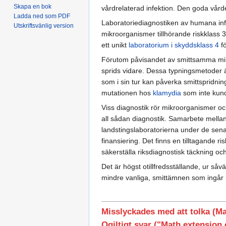
Skapa en bok
vårdrelaterad infektion. Den goda vården
Ladda ned som PDF
Laboratoriediagnostiken av humana infek
Utskriftsvänlig version
mikroorganismer tillhörande riskklass
ett unikt
laboratorium i skyddsklass 4
fö
Förutom påvisandet av smittsamma mikro
sprids vidare. Dessa typningsmetoder är
som i sin tur kan påverka smittspridni
mutationen hos
klamydia
som inte kund
Viss diagnostik rör mikroorganismer oc
all sådan diagnostik. Samarbete mellan d
landstingslaboratorierna under de senast
finansiering. Det finns en tilltagande ri
säkerställa riksdiagnostisk täckning oc
Det är högst otillfredsställande, ur såv
mindre vanliga, smittämnen som ingår 
Misslyckades med att tolka (M
Ogiltigt svar ("Math extension 