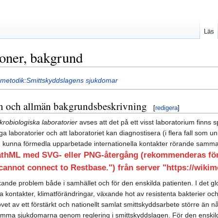
Läs
oner, bakgrund
metodik:Smittskyddslagens sjukdomar
ion och allmän bakgrundsbeskrivning
[
redigera
]
krobiologiska laboratorier
avses att det på ett visst laboratorium finns
ga laboratorier och att laboratoriet kan diagnostisera (i flera fall som u
h kunna förmedla upparbetade internationella kontakter rörande samma 
athML med SVG- eller PNG-återgång (rekommenderas för 
cannot connect to Restbase.") från server "https://wikime
xande problem både i samhället och för den enskilda patienten. I det g
 kontakter, klimatförändringar, växande hot av resistenta bakterier o
vet av ett förstärkt och nationellt samlat smittskyddsarbete större än 
mma sjukdomarna genom reglering i smittskyddslagen. För den enskild