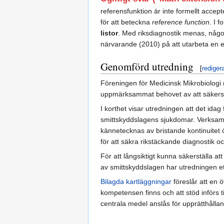
referensfunktion är inte formellt acce
för att beteckna
reference function
. I 
listor
. Med riksdiagnostik menas, något
närvarande (2010) på att utarbeta en e
Genomförd utredning
[
rediger
Föreningen för Medicinsk Mikrobiologi
uppmärksammat behovet av att säkerstä
I korthet visar utredningen att det ida
smittskyddslagens sjukdomar. Verksamhe
kännetecknas av bristande kontinuitet 
för att säkra rikstäckande diagnostik o
För att långsiktigt kunna säkerställa at
av smittskyddslagen har utredningen ett a
Bilagda kartläggningar
föreslår att en 
kompetensen finns och att stöd införs ti
centrala medel anslås för upprätthålla