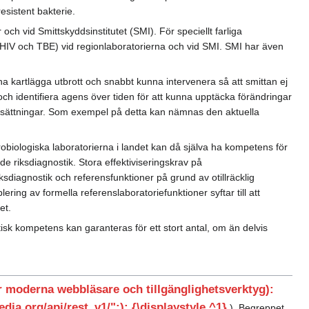
esistent bakterie.
ch vid Smittskyddsinstitutet (SMI). För speciellt farliga
 HIV och TBE) vid regionlaboratorierna och vid SMI. SMI har även
 kartlägga utbrott och snabbt kunna intervenera så att smittan ej
och identifiera agens över tiden för att kunna upptäcka förändringar
uppsättningar. Som exempel på detta kan nämnas den aktuella
biologiska laboratorierna i landet kan då själva ha kompetens för
de riksdiagnostik. Stora effektiviseringskrav på
iksdiagnostik och referensfunktioner på grund av otillräcklig
ering av formella referenslaboratoriefunktioner syftar till att
et.
stisk kompetens kan garanteras för ett stort antal, om än delvis
moderna webbläsare och tillgänglighetsverktyg):
dia.org/api/rest_v1/":): {\displaystyle ^1}
). Begreppet