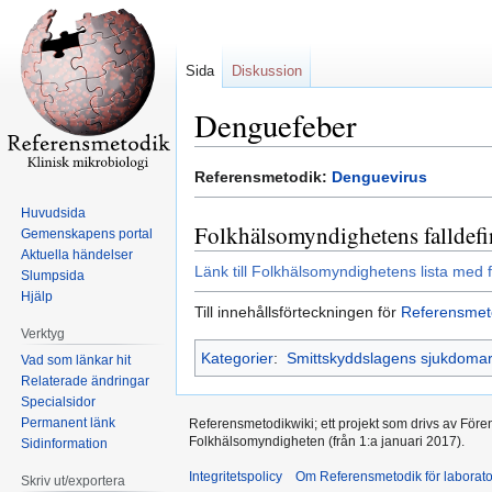
Sida
Diskussion
Denguefeber
Hoppa
Hoppa
Referensmetodik:
Denguevirus
till
till
Huvudsida
navigering
sök
Folkhälsomyndighetens falldefi
Gemenskapens portal
Aktuella händelser
Länk till Folkhälsomyndighetens lista med f
Slumpsida
Hjälp
Till innehållsförteckningen för
Referensmet
Verktyg
Kategorier
:
Smittskyddslagens sjukdoma
Vad som länkar hit
Relaterade ändringar
Specialsidor
Permanent länk
Referensmetodikwiki; ett projekt som drivs av Före
Folkhälsomyndigheten (från 1:a januari 2017).
Sidinformation
Integritetspolicy
Om Referensmetodik för laborato
Skriv ut/exportera