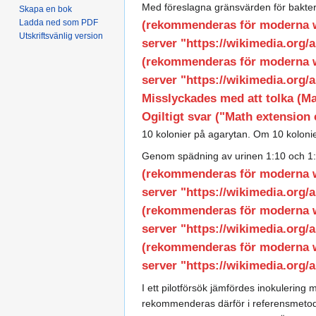
Med föreslagna gränsvärden för bakter
Skapa en bok
Ladda ned som PDF
(rekommenderas för moderna web
Utskriftsvänlig version
server "https://wikimedia.org/ap
(rekommenderas för moderna web
server "https://wikimedia.org/ap
Misslyckades med att tolka (M
Ogiltigt svar ("Math extension 
10 kolonier på agarytan. Om 10 koloni
Genom spädning av urinen 1:10 och 1:1
(rekommenderas för moderna web
server "https://wikimedia.org/ap
(rekommenderas för moderna web
server "https://wikimedia.org/ap
(rekommenderas för moderna web
server "https://wikimedia.org/ap
I ett pilotförsök jämfördes inokulerin
rekommenderas därför i referensmetoden