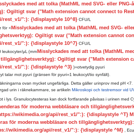
sslyckades med att tolka (MathML med SVG- eller PNG-
g): Ogiltigt svar ("Math extension cannot connect to Rest
/rest_v1/":): {\displaystyle 10^8}
CFU/L
Misslyckades med att tolka (MathML med SVG- ell
r för <
ghetsverktyg): Ogiltigt svar ("Math extension cannot con
/rest_v1/":): {\displaystyle 10^7}
CFU/L
Misslyckades med att tolka (MathML me
0 leukocyter/μL (mm
llgänglighetsverktyg): Ogiltigt svar ("Math extension c
/rest_v1/":): {\displaystyle ^3}
)=otvetydig pyuri
t talar mot pyuri (gränsen för pyuri=1 leukocyt/tio synfält).
eräkningarna ovan mycket ungefärliga. Detta gäller urinprov med pH <7. 
ärgad urin i räknekammare, se artikeln
Mikroskopi och testremsor vid UV
t i lys. Granulocytesteras kan dock fortfarande påvisas i urinen med C
nderas för moderna webbläsare och tillgänglighetsverkt
ttps://wikimedia.org/api/rest_v1/":): {\displaystyle ^T}
M
s för moderna webbläsare och tillgänglighetsverktyg): 
ps://wikimedia.org/api/rest_v1/":): {\displaystyle ^M}
, Ecu