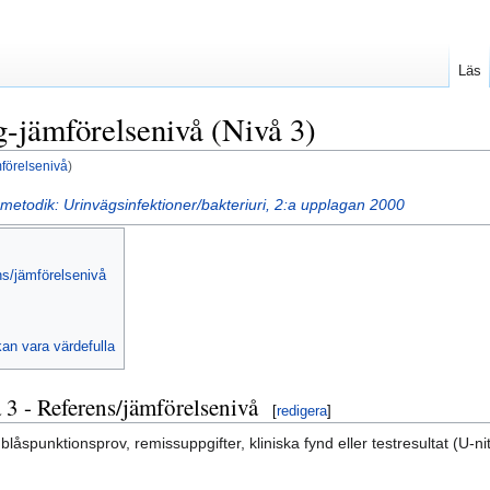
Läs
g-jämförelsenivå (Nivå 3)
mförelsenivå
)
metodik: Urinvägsinfektioner/bakteriuri, 2:a upplagan 2000
ens/jämförelsenivå
kan vara värdefulla
 3 - Referens/jämförelsenivå
[
redigera
]
blåspunktionsprov, remissuppgifter, kliniska fynd eller testresultat (U-nit