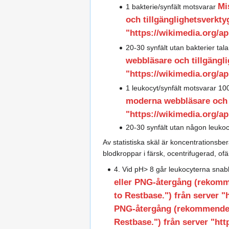
Mi
1 bakterie/synfält motsvarar
och tillgänglighetsverkty
"https://wikimedia.org/api
20-30 synfält utan bakterier tala
webbläsare och tillgängli
"https://wikimedia.org/api
1 leukocyt/synfält motsvarar 10
moderna webbläsare och ti
"https://wikimedia.org/api
20-30 synfält utan någon leukocy
Av statistiska skäl är koncentrationsb
blodkroppar i färsk, ocentrifugerad, of
4. Vid pH> 8 går leukocyterna snabb
eller PNG-återgång (rekomme
to Restbase.") från server "h
PNG-återgång (rekommendera
Restbase.") från server "htt