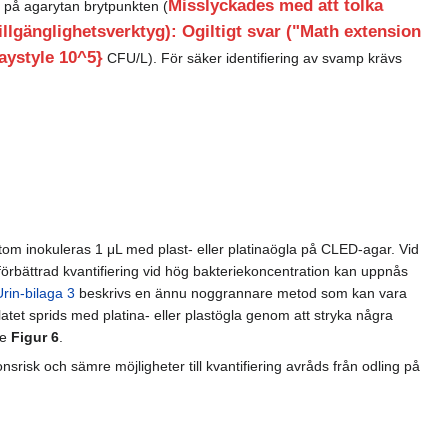
Misslyckades med att tolka
r på agarytan brytpunkten (
gänglighetsverktyg): Ogiltigt svar ("Math extension
laystyle 10^5}
CFU/L). För säker identifiering av svamp krävs
om inokuleras 1 μL med plast- eller platinaögla på CLED-agar. Vid
örbättrad kvantifiering vid hög bakteriekoncentration kan uppnås
Urin-bilaga 3
beskrivs en ännu noggrannare metod som kan vara
ulatet sprids med platina- eller plastögla genom att stryka några
se
Figur 6
.
onsrisk och sämre möjligheter till kvantifiering avråds från odling på