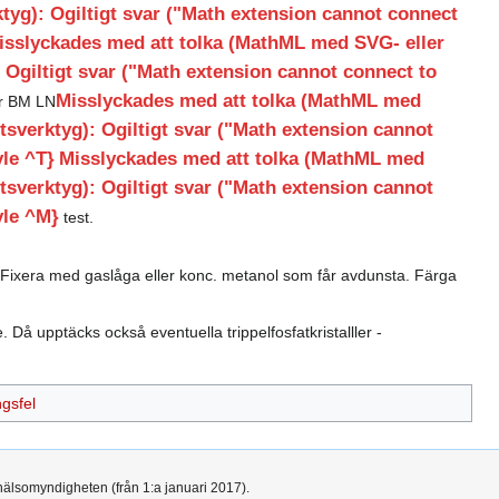
yg): Ogiltigt svar ("Math extension cannot connect
isslyckades med att tolka (MathML med SVG- eller
Ogiltigt svar ("Math extension cannot connect to
Misslyckades med att tolka (MathML med
er BM LN
verktyg): Ogiltigt svar ("Math extension cannot
yle ^T}
Misslyckades med att tolka (MathML med
verktyg): Ogiltigt svar ("Math extension cannot
yle ^M}
test.
a. Fixera med gaslåga eller konc. metanol som får avdunsta. Färga
Då upptäcks också eventuella trippelfosfatkristalller -
gsfel
hälsomyndigheten (från 1:a januari 2017).