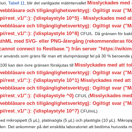
Misslyckades med 
iuri,
Tabell 11
, blir det vanligaste mätintervallet
bläsare och tillgänglighetsverktyg): Ogiltigt svar ("M
i/rest_v1/":): {\displaystyle 10^5}
Misslyckades med at
-
bläsare och tillgänglighetsverktyg): Ogiltigt svar ("M
i/rest_v1/":): {\displaystyle 10^8}
CFU/L. Då gränsen för bakte
athML med SVG- eller PNG-återgång (rekommenderas för 
cannot connect to Restbase.") från server "https://wikime
er används som gräns får man ett slumpmässigt fel på 30 % beroende p
Misslyckades med att t
00 kan den övre gränsen förskjutas till
bläsare och tillgänglighetsverktyg): Ogiltigt svar ("M
i/rest_v1/":): {\displaystyle 10^1}
Misslyckades med att
bläsare och tillgänglighetsverktyg): Ogiltigt svar ("M
i/rest_v1/":): {\displaystyle ^0}
Misslyckades med
CFU/L (
bläsare och tillgänglighetsverktyg): Ogiltigt svar ("M
i/rest_v1/":): {\displaystyle 10^7}
CFU/mL).
g med mikropipett (5 μL), platinaögla (5 μL) och plastögla (10 μL). Mi
. Det ankommer på det enskilda laboratoriet att bedöma huruvida man 