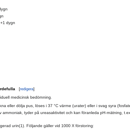
dygn
gn
1+1 dygn
rdefulla
[
redigera
]
ividuell medicinsk bedömning.
kna eller dölja pus, löses i 37 °C värme (urater) eller i svag syra (fosfat
g av ammoniak, tyder på ureasaktivitet och kan föranleda pH-mätning, t
erad urin(1). Följande gäller vid 1000 X förstoring: