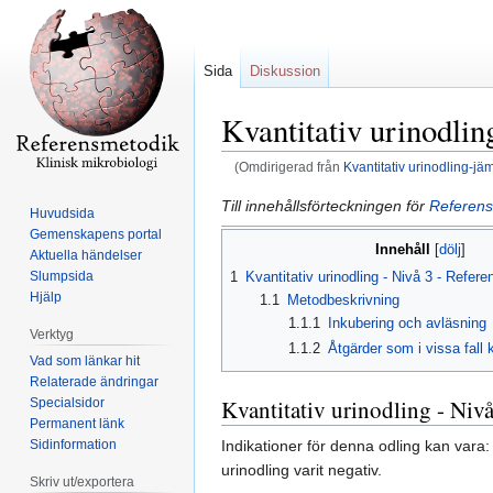
Sida
Diskussion
Kvantitativ urinodlin
(Omdirigerad från
Kvantitativ urinodling-jä
Hoppa
Hoppa
Till innehållsförteckningen för
Referens
Huvudsida
till
till
Gemenskapens portal
Innehåll
navigering
sök
Aktuella händelser
Slumpsida
1
Kvantitativ urinodling - Nivå 3 - Refer
Hjälp
1.1
Metodbeskrivning
1.1.1
Inkubering och avläsning
Verktyg
1.1.2
Åtgärder som i vissa fall 
Vad som länkar hit
Relaterade ändringar
Kvantitativ urinodling - Nivå
Specialsidor
Permanent länk
Sidinformation
Indikationer för denna odling kan vara: 
urinodling varit negativ.
Skriv ut/exportera