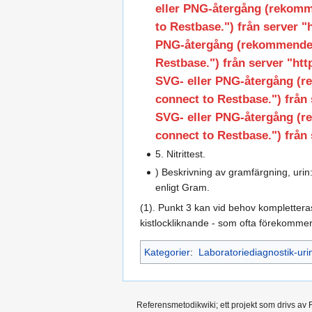
eller PNG-återgång (rekomme
to Restbase.") från server "h
PNG-återgång (rekommendera
Restbase.") från server "htt
SVG- eller PNG-återgång (re
connect to Restbase.") från 
SVG- eller PNG-återgång (re
connect to Restbase.") från 
5. Nitrittest.
) Beskrivning av gramfärgning, urin
enligt Gram.
(1). Punkt 3 kan vid behov kompletteras
kistlockliknande - som ofta förekommer
Kategorier
:
Laboratoriediagnostik-uri
Referensmetodikwiki; ett projekt som drivs av