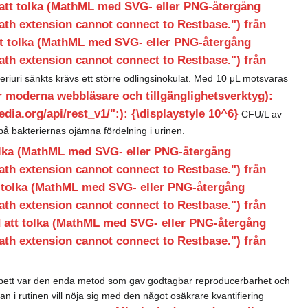
att tolka (MathML med SVG- eller PNG-återgång
ath extension cannot connect to Restbase.") från
t tolka (MathML med SVG- eller PNG-återgång
ath extension cannot connect to Restbase.") från
riuri sänkts krävs ett större odlingsinokulat. Med 10 μL motsvaras
moderna webbläsare och tillgänglighetsverktyg):
dia.org/api/rest_v1/":): {\displaystyle 10^6}
CFU/L av
å bakteriernas ojämna fördelning i urinen.
olka (MathML med SVG- eller PNG-återgång
ath extension cannot connect to Restbase.") från
 tolka (MathML med SVG- eller PNG-återgång
ath extension cannot connect to Restbase.") från
 att tolka (MathML med SVG- eller PNG-återgång
ath extension cannot connect to Restbase.") från
kropipett var den enda metod som gav godtagbar reproducerbarhet och
i rutinen vill nöja sig med den något osäkrare kvantifiering