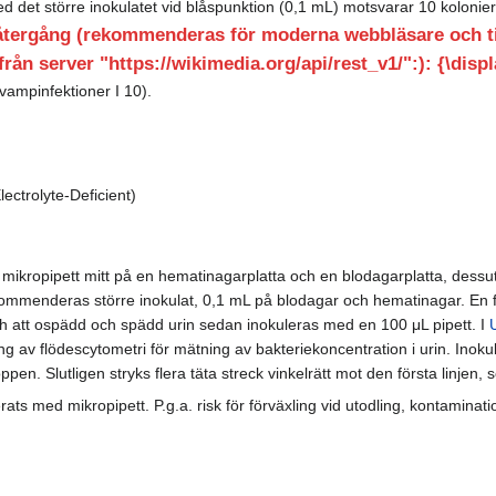
d det större inokulatet vid blåspunktion (0,1 mL) motsvarar 10 kolonie
ergång (rekommenderas för moderna webbläsare och till
rån server "https://wikimedia.org/api/rest_v1/":): {\disp
vampinfektioner I 10).
ctrolyte-Deficient)
mikropipett mitt på en hematinagarplatta och en blodagarplatta, dessut
ekommenderas större inokulat, 0,1 mL på blodagar och hematinagar. En f
 att ospädd och spädd urin sedan inokuleras med en 100 μL pipett. I
ring av flödescytometri för mätning av bakteriekoncentration i urin. Inok
en. Slutligen stryks flera täta streck vinkelrätt mot den första linjen, 
rats med mikropipett. P.g.a. risk för förväxling vid utodling, kontaminati