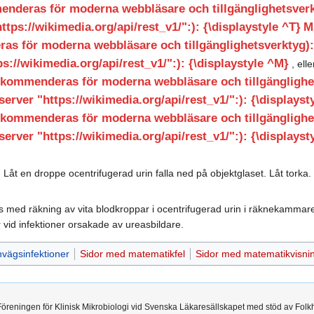
nderas för moderna webbläsare och tillgänglighetsverkt
ttps://wikimedia.org/api/rest_v1/":): {\displaystyle ^T}
M
s för moderna webbläsare och tillgänglighetsverktyg): 
ps://wikimedia.org/api/rest_v1/":): {\displaystyle ^M}
, ell
kommenderas för moderna webbläsare och tillgänglighets
server "https://wikimedia.org/api/rest_v1/":): {\displayst
kommenderas för moderna webbläsare och tillgänglighets
server "https://wikimedia.org/api/rest_v1/":): {\displayst
: Låt en droppe ocentrifugerad urin falla ned på objektglaset. Låt tork
 med räkning av vita blodkroppar i ocentrifugerad urin i räknekammare. 
 vid infektioner orsakade av ureasbildare.
nvägsinfektioner
Sidor med matematikfel
Sidor med matematikvisnin
 Föreningen för Klinisk Mikrobiologi vid Svenska Läkaresällskapet med stöd av Folk