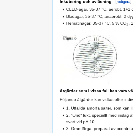
Inkubering och avläsning
[
redigera
]
CLED-agar, 35-37 °C, aerobt, 1+1 
Blodagar, 35-37 °C, anaerobt, 2 dy
Hematinagar, 35-37 °C, 5 % CO
, 
2
Åtgärder som i vissa fall kan vara vä
Följande åtgärder kan vidtas efter ind
1. Utfällda amorfa salter, som kan li
2. "Ond" lukt, speciellt med insla
svart vid pH 10.
3. Gramfärgat preparat av ocentrifug