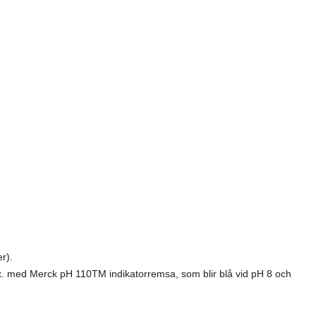
er).
.ex. med Merck pH 110TM indikatorremsa, som blir blå vid pH 8 och