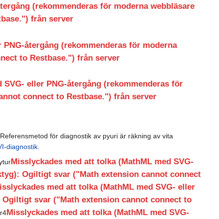
återgång (rekommenderas för moderna webbläsare
base.") från server
er PNG-återgång (rekommenderas för moderna
nect to Restbase.") från server
d SVG- eller PNG-återgång (rekommenderas för
annot connect to Restbase.") från server
Referensmetod för diagnostik av pyuri är räkning av vita
I-diagnostik
.
Misslyckades med att tolka (MathML med SVG-
ytur
yg): Ogiltigt svar ("Math extension cannot connect
isslyckades med att tolka (MathML med SVG- eller
Ogiltigt svar ("Math extension cannot connect to
Misslyckades med att tolka (MathML med SVG-
r4