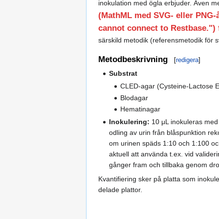
inokulation med ögla erbjuder. Även me
(MathML med SVG- eller PNG-åt
cannot connect to Restbase.") f
särskild metodik (referensmetodik för s
Metodbeskrivning
[
redigera
]
Substrat
CLED-agar (Cysteine-Lactose Ele
Blodagar
Hematinagar
Inokulering:
10 μL inokuleras med 
odling av urin från blåspunktion r
om urinen späds 1:10 och 1:100 och
aktuell att använda t.ex. vid valide
gånger fram och tillbaka genom dropp
Kvantifiering sker på platta som inokule
delade plattor.