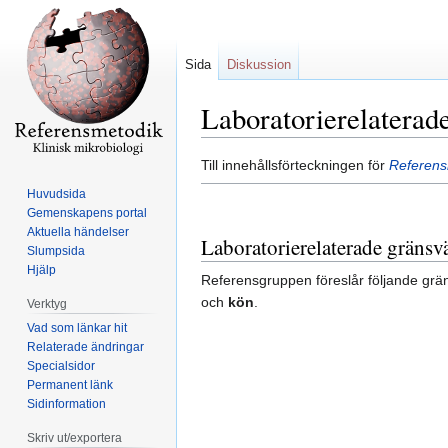
Sida
Diskussion
Laboratorierelaterade
Hoppa
Hoppa
Till innehållsförteckningen för
Referensm
till
till
Huvudsida
navigering
sök
Gemenskapens portal
Aktuella händelser
Laboratorierelaterade gränsvä
Slumpsida
Hjälp
Referensgruppen föreslår följande gräns
och
kön
.
Verktyg
Vad som länkar hit
Relaterade ändringar
Specialsidor
Permanent länk
Sidinformation
Skriv ut/exportera