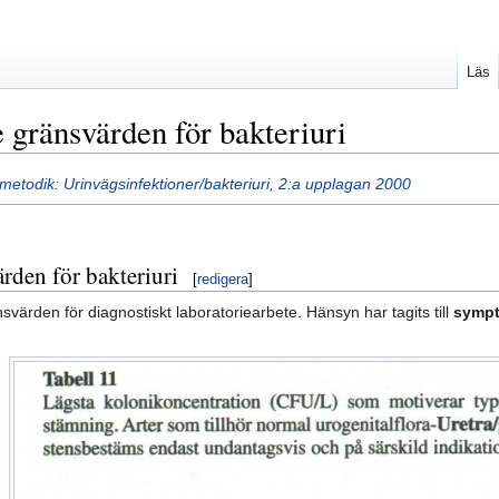
Läs
 gränsvärden för bakteriuri
etodik: Urinvägsinfektioner/bakteriuri, 2:a upplagan 2000
rden för bakteriuri
[
redigera
]
värden för diagnostiskt laboratoriearbete. Hänsyn har tagits till
sympto