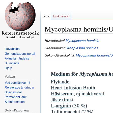
Sida
Diskussion
Mycoplasma hominis/Ur
Hoppa
Hoppa
Huvudartikel:
Mycoplasma hominis
till
till
Huvudartikel:
Ureaplasma species
Huvudsida
navigering
sök
Gemenskapens portal
Sekundärartikel till:
Mycoplasma hominis/Ur
Aktuella händelser
Slumpsida
Hjälp
Verktyg
Vad som länkar hit
Relaterade ändringar
Specialsidor
Permanent länk
Sidinformation
Skriv ut/exportera