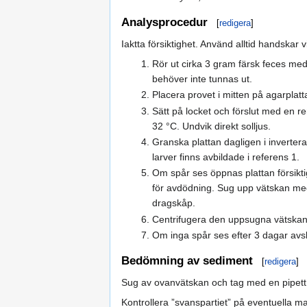
Analysprocedur
[
redigera
]
Iaktta försiktighet. Använd alltid handska
Rör ut cirka 3 gram färsk feces med
behöver inte tunnas ut.
Placera provet i mitten på agarplatt
Sätt på locket och förslut med en r
32 °C. Undvik direkt solljus.
Granska plattan dagligen i inverter
larver finns avbildade i referens 1.
Om spår ses öppnas plattan försiktig
för avdödning. Sug upp vätskan med e
dragskåp.
Centrifugera den uppsugna vätskan 
Om inga spår ses efter 3 dagar avslu
Bedömning av sediment
[
redigera
]
Sug av ovanvätskan och tag med en pipett 
Kontrollera ”svanspartiet” på eventuella m