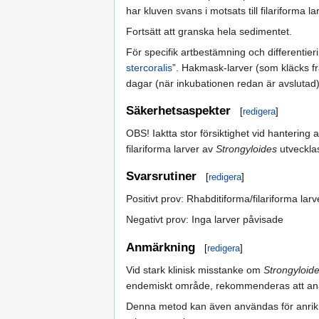
har kluven svans i motsats till filariforma 
Fortsätt att granska hela sedimentet.
För specifik artbestämning och differentier
stercoralis
”. Hakmask-larver (som kläcks fr
dagar (när inkubationen redan är avslutad
Säkerhetsaspekter
[
redigera
]
OBS! Iaktta stor försiktighet vid hantering a
filariforma larver av
Strongyloides
utveckla
Svarsrutiner
[
redigera
]
Positivt prov: Rhabditiforma/filariforma lar
Negativt prov: Inga larver påvisade
Anmärkning
[
redigera
]
Vid stark klinisk misstanke om
Strongyloid
endemiskt område, rekommenderas att ana
Denna metod kan även användas för anrikn