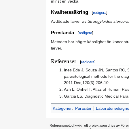
minst en vecka.
Kvalitetssäkring
[
redigera
]
Avdödade larver av
Strongyloides stercoral
Prestanda
[
redigera
]
Metoden har högre känslighet än koncentr
larver.
Referenser
[
redigera
]
Ines Ede J, Souza JN, Santos RC, S
parasitological methods for the dia
2011 Dec;120(3):206-10.
Ash L, Orihel T. Atlas of Human Pa
Garcia LS. Diagnostic Medical Paras
Kategorier
:
Parasiter
Laboratoriediagno
Referensmetodikwiki; ett projekt som drivs av Före