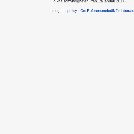
Folkhälsomyndigheten (från 1:a januari 2017).
Integritetspolicy
Om Referensmetodik för laborato