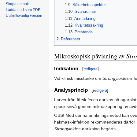
Skapa en bok
1.9
Säkerhetsaspekter
Ladda ned som PDF
1.10
Svarsrutiner
Utskriftsvänlig version
1.11
Anmärkning
1.12
Kvalitetssäkring
1.13
Prestanda
2
Referenser
Mikroskopisk påvisning av
Str
Indikation
[
redigera
]
Vid klinisk misstanke om
Strongyloides
-inf
Analysprincip
[
redigera
]
Larver från färsk feces anrikas på agarplatt
speciesnivå genom mikroskopering av avdö
OBS! Med denna anrikningsmetod kan eve
hakmask-infektion rekommenderas därför a
Strongyloides
-anrikning begärts.