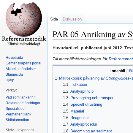
Sida
Diskussion
PAR 05 Anrikning av St
Hoppa
Hoppa
Huvudartikel, publicerad juni 2012. Te
till
till
Huvudsida
Till innehållsförteckningen för
Referensmeto
navigering
sök
Gemenskapens portal
Aktuella händelser
Innehåll
Slumpsida
1
Mikroskopisk påvisning av
Strongyloides
-l
Hjälp
1.1
Indikation
Verktyg
1.2
Analysprincip
Vad som länkar hit
1.3
Provtagning och transport
Relaterade ändringar
1.4
Speciell utrustning
Specialsidor
1.5
Material
Permanent länk
1.6
Reagenser
Sidinformation
1.7
Analysprocedur
Skriv ut/exportera
1.8
Bedömning av sediment