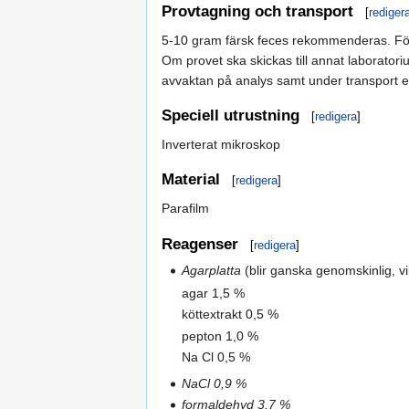
Provtagning och transport
[
rediger
5-10 gram färsk feces rekommenderas. För 
Om provet ska skickas till annat laborator
avvaktan på analys samt under transport ef
Speciell utrustning
[
redigera
]
Inverterat mikroskop
Material
[
redigera
]
Parafilm
Reagenser
[
redigera
]
Agarplatta
(blir ganska genomskinlig, vi
agar 1,5 %
köttextrakt 0,5 %
pepton 1,0 %
Na Cl 0,5 %
NaCl 0,9 %
formaldehyd 3,7 %