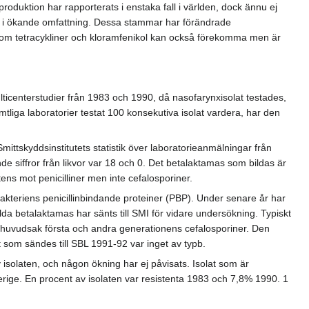
roduktion har rapporterats i enstaka fall i världen, dock ännu ej
ts i ökande omfattning. Dessa stammar har förändrade
a som tetracykliner och kloramfenikol kan också förekomma men är
ticenterstudier från 1983 och 1990, då nasofarynxisolat testades,
iga laboratorier testat 100 konsekutiva isolat vardera, har den
 Smittskyddsinstitutets statistik över laboratorieanmälningar från
e siffror från likvor var 18 och 0. Det betalaktamas som bildas är
ns mot penicilliner men inte cefalosporiner.
akteriens penicillinbindande proteiner (PBP). Under senare år har
lda betalaktamas har sänts till SMI för vidare undersökning. Typiskt
o, i huvudsak första och andra generationens cefalosporiner. Den
 som sändes till SBL 1991-92 var inget av typb.
v isolaten, och någon ökning har ej påvisats. Isolat som är
verige. En procent av isolaten var resistenta 1983 och 7,8% 1990. 1