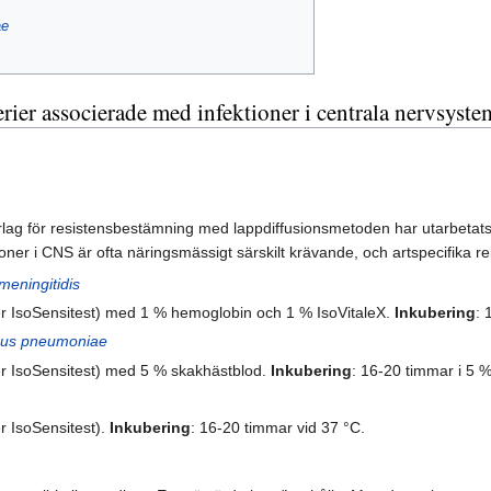
ae
rier associerade med infektioner i centrala nervsyste
ag för resistensbestämning med lappdiffusionsmetoden har utarbetats
tioner i CNS är ofta näringsmässigt särskilt krävande, och artspecifika 
meningitidis
r IsoSensitest) med 1 % hemoglobin och 1 % IsoVitaleX.
Inkubering
: 
cus pneumoniae
r IsoSensitest) med 5 % skakhästblod.
Inkubering
: 16-20 timmar i 5 %
 IsoSensitest).
Inkubering
: 16-20 timmar vid 37 °C.