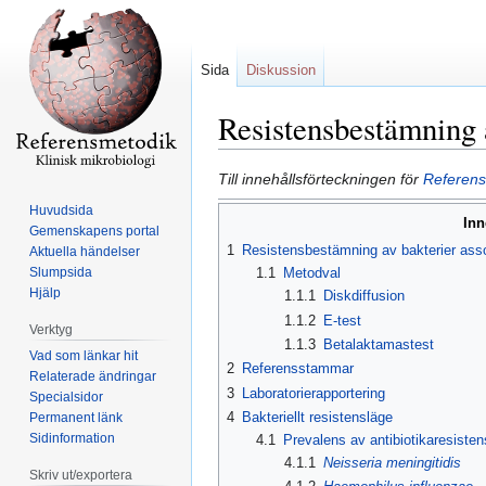
Sida
Diskussion
Resistensbestämning 
Hoppa
Hoppa
Till innehållsförteckningen för
Referensm
till
till
Huvudsida
Inn
navigering
sök
Gemenskapens portal
1
Resistensbestämning av bakterier asso
Aktuella händelser
Slumpsida
1.1
Metodval
Hjälp
1.1.1
Diskdiffusion
1.1.2
E-test
Verktyg
1.1.3
Betalaktamastest
Vad som länkar hit
2
Referensstammar
Relaterade ändringar
3
Laboratorierapportering
Specialsidor
4
Bakteriellt resistensläge
Permanent länk
Sidinformation
4.1
Prevalens av antibiotikaresisten
4.1.1
Neisseria meningitidis
Skriv ut/exportera