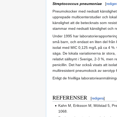
Streptococcus pneumoniae
[
rediger
Pneumokocker med nedsatt känslighet fö
upprepade multicenterstudier och lokal
känslighet att de betecknats som resist
stammar med nedsatt känslighet och res
Under 1995 har laboratorierapportering
små barn, och endast en liten del från 
isolat med MIC 0,125 mg/L på ca 4 %. 
säga. De lokala variationerna är stora, 
relativt sällsynt i Sverige, 2-3 %, me
penicillin. Det har också visats att iso
multiresistent pneumokock av serotyp 6B
Enligt de frivilliga laboratorieanmälni
REFERENSER
[
redigera
]
Kahn M, Eriksson M, Mölstad 5, Pre
1068.