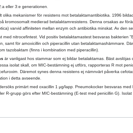
2:a eller 3:e generationen.
ellt olika mekanismer för resistens mot betalaktamantibiotika. 1996 bild
på kromosomalt medierad betalaktamresistens. Denna orsakas av föränd
ica) varvid affiniteten mellan enzym och antibiotika minskat. Av den se
t med nitrocefintest. Vid positiv betalaktamastest besvaras bakterien 
icillin, samt för amoxicillin och piperacillin utan betalaktamashämmare
om tazobaktam (finns i kombination med piperacillin).
ns
är vanligast hos stammar som ej bildar betalaktamas. Bäst avslöjas d
ssa isolat skall, om MIC-bestämning ej utförs, rapporteras R mot penicil
h cefuroxim. Däremot synes denna resistens ej nämnvärt påverka cefota
ion i detta avseende.
söks primärt med oxacillin 1 μg/lapp. Pneumokocker besvaras med led
 eller R-grupp görs efter MIC-bestämning (E-test med penicillin G). Isol