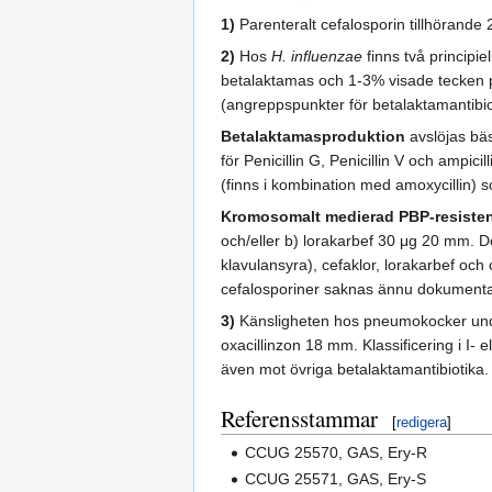
1)
Parenteralt cefalosporin tillhörande 
2)
Hos
H. influenzae
finns två principi
betalaktamas och 1-3% visade tecken 
(angreppspunkter för betalaktamantibiot
Betalaktamasproduktion
avslöjas bäs
för Penicillin G, Penicillin V och amp
(finns i kombination med amoxycillin) s
Kromosomalt medierad PBP-resiste
och/eller b) lorakarbef 30 μg 20 mm. De
klavulansyra), cefaklor, lorakarbef oc
cefalosporiner saknas ännu dokumentat
3)
Känsligheten hos pneumokocker under
oxacillinzon 18 mm. Klassificering i I-
även mot övriga betalaktamantibiotika.
Referensstammar
[
redigera
]
CCUG 25570, GAS, Ery-R
CCUG 25571, GAS, Ery-S