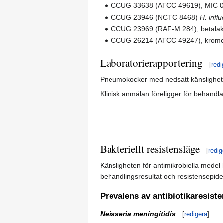
CCUG 33638 (ATCC 49619), MIC 0
CCUG 23946 (NCTC 8468)
H. infl
CCUG 23969 (RAF-M 284), betala
CCUG 26214 (ATCC 49247), kromo
Laboratorierapportering
[
redi
Pneumokocker med nedsatt känslighet f
Klinisk anmälan föreligger för behandl
Bakteriellt resistensläge
[
redig
Känsligheten för antimikrobiella medel 
behandlingsresultat och resistensepid
Prevalens av antibiotikaresist
Neisseria meningitidis
[
redigera
]