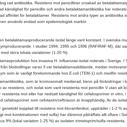
lång rad antibiotika. Resistens mot penicilliner orsakad av betalaktamasp
känslighet för penicillin och andra betalaktamantibiotika har notera
ad affinitet för betalaktamer. Resistens mot andra typer av antibiotik
ig men används endast som epidemiologisk markör.
n betalaktamasproducerande isolat länge varit konstant. I svenska mul
zymproducerande. I studier 1994, 1995 och 1996 (RAFIRAF-M), där samtl
 med stora lokala variationer (1-20 %).
ktamasproduktion hos invasiva
H. influenzae
-isolat noterats i Sverige. I
s från blododlingar varav 3 var betalaktamasbildande, medan motsvarand
nzym som är vanligt förekommande hos
E.coli
(TEM-1) och medför resiste
amantibiotika, som är kromosomalt medierad, beror på förändringar i b
resistens, och isolat som varit resistenta mot penicillin V utan att bi
är resistenta mot eller har nedsatt känslighet för cefalosporiner in vitr
d cefalosporiner som cefotaxim/ceftriaxon är knapphändig. Av de isolat
r genetiskt kopplad till resistens mot kloramfenikol, uppträder i 1-2 % a
gt mot kombinationen med sulfa) har däremot påträffats allt oftare i S
 9% (lokal variation 1-25 %) av isolaten trimetoprim/sulfa-resistenta.