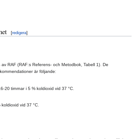
met
[
redigera
]
 av RAF (RAF:s Referens- och Metodbok, Tabell 1). De
rekommendationer är följande:
16-20 timmar i 5 % koldioxid vid 37 °C.
 koldioxid vid 37 °C.