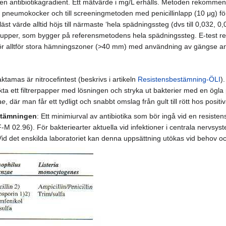
 en antibiotikagradient. Ett mätvärde i mg/L erhålls. Metoden rekomme
hos pneumokocker och till screeningmetoden med penicillinlapp (10 μg)
t värde alltid höjs till närmaste ‘hela spädningssteg (dvs till 0,032, 0
sgrupper, som bygger på referensmetodens hela spädningssteg. E-test
dför alltför stora hämningszoner (>40 mm) med användning av gängse ant
tamas är nitrocefintest (beskrivs i artikeln
Resistensbestämning-ÖLI
)
kta ett filtrerpapper med lösningen och stryka ut bakterier med en ögla 
ae
, där man får ett tydligt och snabbt omslag från gult till rött hos posi
estämningen
: Ett minimiurval av antibiotika som bör ingå vid en resiste
02.96). För bakteriearter aktuella vid infektioner i centrala nervsyst
. Vid det enskilda laboratoriet kan denna uppsättning utökas vid behov o