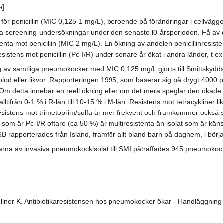
a
]
r penicillin (MIC 0,125-1 mg/L), beroende på förändringar i cellväggens
a sereening-undersökningar under den senaste l0-årsperioden. Få av des
enta mot penicillin (MIC 2 mg/L). En ökning av andelen penicillinresist
istens mot penicillin (Pc-I/R) under senare år ökat i andra länder, t
 av samtliga pneumokocker med MIC 0,125 mg/L gjorts till Smittskyddsin
blod eller likvor. Rapporteringen 1995, som baserar sig på drygt 4000 p
Om detta innebär en reell ökning eller om det mera speglar den ökade
alltifrån 0-1 % i R-län till 10-15 % i M-län. Resistens mot tetracykliner
n resistens mot trimetoprim/sulfa är mer frekvent och framkommer ocks
lat som är Pc-I/R oftare (ca 50 %) är multiresistenta än isolat som är käns
 rapporterades från Island, framför allt bland barn på daghem, i början
ngarna av invasiva pneumokockisolat till SMI påträffades 945 pneumokocke
llner K. Antibiotikaresistensen hos pneumokocker ökar - Handläggning 