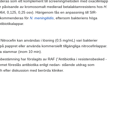
nderas som ett komplement till screeningmetoden med oxacillinlapp
 för påvisande av kromosomalt medierad betalaktamresistens hos
H.
,064, 0,125, 0,25 osv). Härigenom fås en anpassning till SIR-
 rekommenderas för
N. meningitidis
, eftersom bakteriens höga
ibiotikalappar.
. Nitrocefin kan användas i lösning (0,5 mg/mL) vari bakterier
på pappret eller använda kommersiellt tillgängliga nitrocefinlappar.
tiva stammar (inom 10 min).
nsbestämning har förslagits av RAF (“Antibiotika i resistensbesked -
emet föreslås antibiotika enligt nedan- stående utdrag som
ch efter diskussion med berörda kliniker.