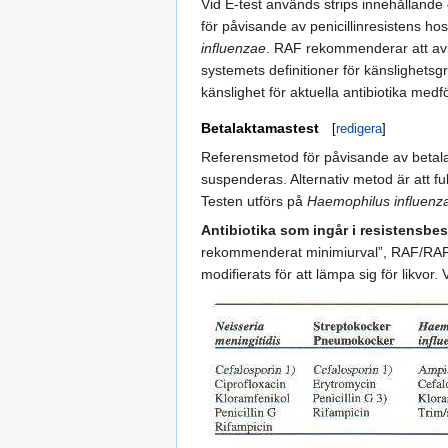
Vid E-test används strips innehållande
för påvisande av penicillinresistens 
influenzae
. RAF rekommenderar att avläs
systemets definitioner för känslighet
känslighet för aktuella antibiotika me
Betalaktamastest
[
redigera
]
Referensmetod för påvisande av betalak
suspenderas. Alternativ metod är att fu
Testen utförs på
Haemophilus influenz
Antibiotika som ingår i resistensb
rekommenderat minimiurval”, RAF/RAF-M 
modifierats för att lämpa sig för likvor