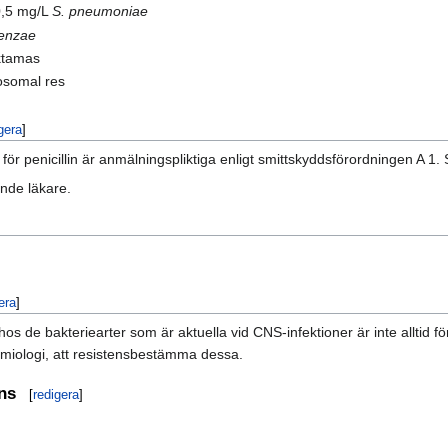
,5 mg/L
S. pneumoniae
uenzae
ktamas
somal res
gera
]
ör penicillin är anmälningspliktiga enligt smittskyddsförordningen A 
ande läkare.
era
]
hos de bakteriearter som är aktuella vid CNS-infektioner är inte alltid f
emiologi, att resistensbestämma dessa.
ens
[
redigera
]