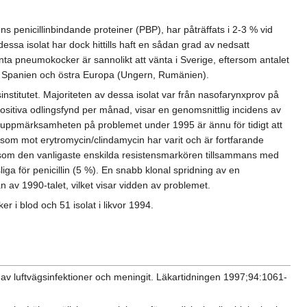
 penicillinbindande proteiner (PBP), har påträffats i 2-3 % vid
sa isolat har dock hittills haft en sådan grad av nedsatt
enta pneumokocker är sannolikt att vänta i Sverige, eftersom antalet
 ex Spanien och östra Europa (Ungern, Rumänien).
stitutet. Majoriteten av dessa isolat var från nasofarynxprov på
ositiva odlingsfynd per månad, visar en genomsnittlig incidens av
 uppmärksamheten på problemet under 1995 är ännu för tidigt att
 liksom mot erytromycin/clindamycin har varit och är fortfarande
å som den vanligaste enskilda resistensmarkören tillsammans med
liga för penicillin (5 %). En snabb klonal spridning av en
 av 1990-talet, vilket visar vidden av problemet.
r i blod och 51 isolat i likvor 1994.
av luftvägsinfektioner och meningit. Läkartidningen 1997;94:1061-