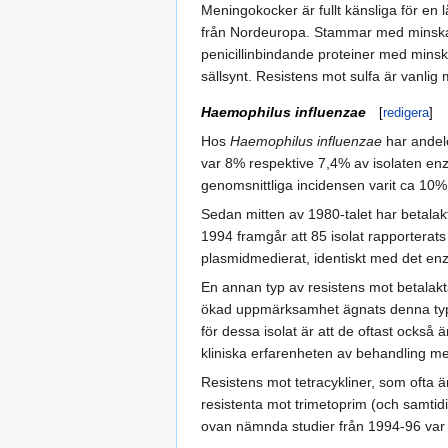
Meningokocker är fullt känsliga för en 
från Nordeuropa. Stammar med minskad 
penicillinbindande proteiner med minsk
sällsynt. Resistens mot sulfa är vanl
Haemophilus influenzae
[
redigera
]
Hos
Haemophilus influenzae
har andele
var 8% respektive 7,4% av isolaten en
genomsnittliga incidensen varit ca 10%
Sedan mitten av 1980-talet har betala
1994 framgår att 85 isolat rapporterat
plasmidmedierat, identiskt med det e
En annan typ av resistens mot betalakt
ökad uppmärksamhet ägnats denna typ av 
för dessa isolat är att de oftast också 
kliniska erfarenheten av behandling me
Resistens mot tetracykliner, som ofta ä
resistenta mot trimetoprim (och samtidi
ovan nämnda studier från 1994-96 var ca