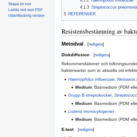
4.1.2
Haemophilus influenzae
Skapa en bok
4.1.3
Streptococcus pneumoni
Ladda ned som PDF
5
REFERENSER
Utskriftsvänlig version
Resistensbestämning av bakte
Metodval
[
redigera
]
Diskdiffusion
[
redigera
]
Rekommendationer och tolkningsunderl
bakteriearter som är aktuella vid infek
Haemophilus influenzae
,
Neisseria 
Medium
: Basmedium (PDM elle
Grupp B streptokocker
,
Streptococ
Medium
: Basmedium (PDM elle
Listeria monocytogenes
Medium
: Basmedium (PDM eller
E-test
[
redigera
]