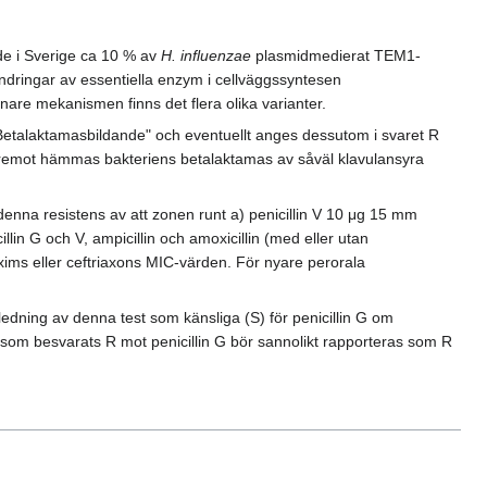
ade i Sverige ca 10 % av
H. influenzae
plasmidmedierat TEM1-
ringar av essentiella enzym i cellväggssyntesen
nare mekanismen finns det flera olika varianter.
"Betalaktamasbildande" och eventuellt anges dessutom i svaret R
. Däremot hämmas bakteriens betalaktamas av såväl klavulansyra
enna resistens av att zonen runt a) penicillin V 10 μg 15 mm
lin G och V, ampicillin och amoxicillin (med eller utan
xims eller ceftriaxons MIC-värden. För nyare perorala
ning av denna test som känsliga (S) för penicillin G om
at som besvarats R mot penicillin G bör sannolikt rapporteras som R