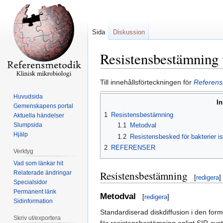
Sida
Diskussion
Resistensbestämning 
Hoppa
Hoppa
Till innehållsförteckningen för
Referensm
till
till
Huvudsida
In
navigering
sök
Gemenskapens portal
1
Resistensbestämning
Aktuella händelser
Slumpsida
1.1
Metodval
Hjälp
1.2
Resistensbesked för bakterier 
2
REFERENSER
Verktyg
Vad som länkar hit
Resistensbestämning
Relaterade ändringar
[
redigera
]
Specialsidor
Permanent länk
Metodval
[
redigera
]
Sidinformation
Standardiserad diskdiffusion i den fo
Skriv ut/exportera
för resistensbestämning enligt SIR-sys