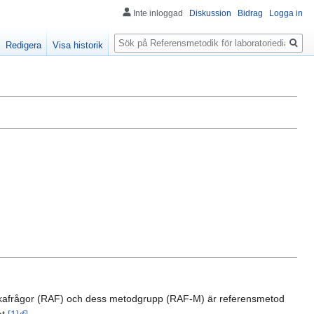
Inte inloggad
Diskussion
Bidrag
Logga in
Sök
Redigera
Visa historik
tikafrågor (RAF) och dess metodgrupp (RAF-M) är referensmetod
et
[1]
.