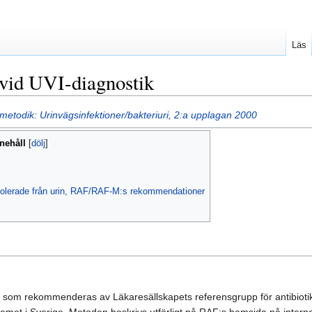
Läs
vid UVI-diagnostik
etodik: Urinvägsinfektioner/bakteriuri, 2:a upplagan 2000
nehåll
isolerade från urin, RAF/RAF-M:s rekommendationer
rm som rekommenderas av Läkaresällskapets referensgrupp för antibio
temet i Sverige. Metoden beskrivs utförligt på RAF:s hemsida på intern