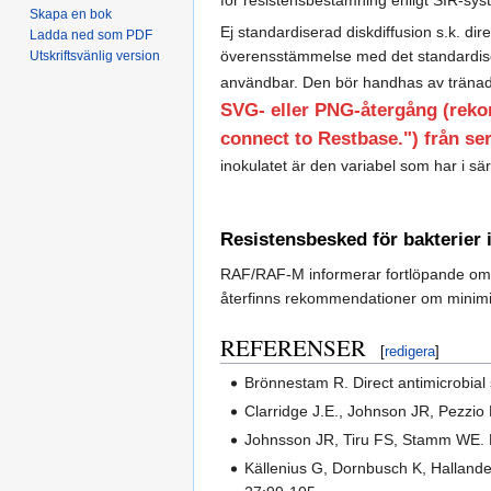
Skapa en bok
Ej standardiserad diskdiffusion s.k. d
Ladda ned som PDF
överensstämmelse med det standardise
Utskriftsvänlig version
användbar. Den bör handhas av tränad p
SVG- eller PNG-återgång (reko
connect to Restbase.") från ser
inokulatet är den variabel som har i sä
Resistensbesked för bakterier
RAF/RAF-M informerar fortlöpande om a
återfinns rekommendationer om minimiur
REFERENSER
[
redigera
]
Brönnestam R. Direct antimicrobial 
Clarridge J.E., Johnson JR, Pezzio 
Johnsson JR, Tiru FS, Stamm WE. Dir
Källenius G, Dornbusch K, Hallander