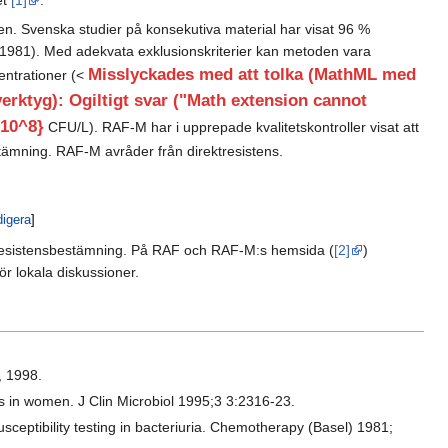
ken. Svenska studier på konsekutiva material har visat 96 %
1981). Med adekvata exklusionskriterier kan metoden vara
Misslyckades med att tolka (MathML med
entrationer (<
rktyg): Ogiltigt svar ("Math extension cannot
 10^8}
CFU/L). RAF-M har i upprepade kvalitetskontroller visat att
stämning. RAF-M avråder från direktresistens.
digera
]
r resistensbestämning. På RAF och RAF-M:s hemsida (
[2]
)
r lokala diskussioner.
, 1998.
ons in women. J Clin Microbiol 1995;3 3:2316-23.
ceptibility testing in bacteriuria. Chemotherapy (Basel) 1981;