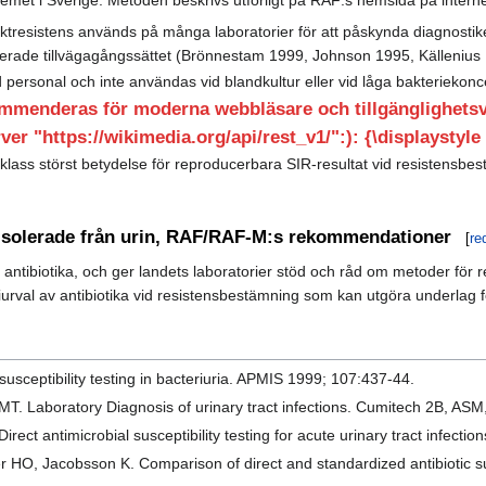
irektresistens används på många laboratorier för att påskynda diagnosti
rade tillvägagångssättet (Brönnestam 1999, Johnson 1995, Källenius 
ersonal och inte användas vid blandkultur eller vid låga bakteriekonc
mmenderas för moderna webbläsare och tillgänglighetsve
ver "https://wikimedia.org/api/rest_v1/":): {\displaystyle
rklass störst betydelse för reproducerbara SIR-resultat vid resistensbe
 isolerade från urin, RAF/RAF-M:s rekommendationer
[
re
ntibiotika, och ger landets laboratorier stöd och råd om metoder fö
val av antibiotika vid resistensbestämning som kan utgöra underlag fö
susceptibility testing in bacteriuria. APMIS 1999; 107:437-44.
MT. Laboratory Diagnosis of urinary tract infections. Cumitech 2B, ASM
ect antimicrobial susceptibility testing for acute urinary tract infecti
 HO, Jacobsson K. Comparison of direct and standardized antibiotic sus