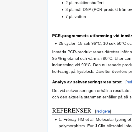
2 µL reaktionsbuffert
3 µL mål-DNA (PCR-produkt från ov
7 µL vatten
PCR-programmets utformning vid inmär
25 cycler; 15 sek 96°C, 10 sek 50°C o
Inmärkt PCR-produkt renas därefter inför s
95 %-ig etanol och värms i 90°C. Efter cent
indunstning vid 90°C. Den nu renade pro
kortvarigt på frysblock. Därefter överförs p
Analys av sekvenseringsresultatet
[
red
Det vid sekvenseringen erhållna resultatet
och den aktuella stammen erhåller på så s
REFERENSER
[
redigera
]
1. Frénay HM et al. Molecular typing of
polymorphism. Eur J Clin Microbiol Inf