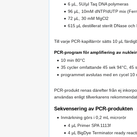
6 µL, 5U/µl Taq DNA polymeras
96 µL, 10mM dNTP/dUTP mix (Fer
72 µL, 30 mM MgCl2
615 µL destillerat sterilt DNase och 
Till varje PCR-kapillärrör sätts 10 µL färdi
PCR-program för amplifiering av nuklei
10 min 80°C
35 cycler omfattande 45 sek 94°C, 45
programmet avslutas med en cycel 10 
PCR-produkt renas därefter från ej inkorp
användas enligt tillverkarens rekommendat
Sekvensering av PCR-produkten
Inmärkning görs i 0,2 mL microrör
4 µL Primer SPA 1113f
4 µL BigDye Terminator ready reacti