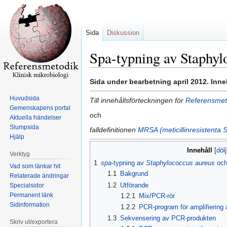
Sida
Diskussion
Spa-typning av Staphy
Hoppa
Hoppa
Sida under bearbetning april 2012. Inne
till
till
Huvudsida
Till innehållsförteckningen för
Referensmeto
navigering
sök
Gemenskapens portal
och
Aktuella händelser
Slumpsida
falldefinitionen
MRSA (meticillinresistenta 
Hjälp
Innehåll
Verktyg
1
spa
-typning av
Staphylococcus aureus
oc
Vad som länkar hit
1.1
Bakgrund
Relaterade ändringar
1.2
Utförande
Specialsidor
Permanent länk
1.2.1
Mix/PCR-rör
Sidinformation
1.2.2
PCR-program för amplifiering 
1.3
Sekvensering av PCR-produkten
Skriv ut/exportera