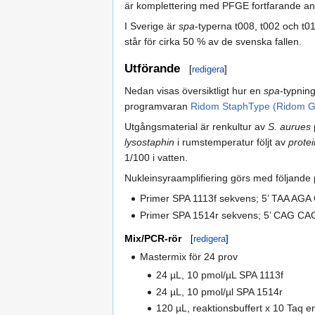
är komplettering med PFGE fortfarande a
I Sverige är
spa
-typerna t008, t002 och t0
står för cirka 50 % av de svenska fallen.
Utförande
[
redigera
]
Nedan visas översiktligt hur en
spa
-typnin
programvaran
Ridom StaphType (Ridom 
Utgångsmaterial är renkultur av
S. aurues
lysostaphin
i rumstemperatur följt av
prote
1/100 i vatten.
Nukleinsyraamplifiering görs med följande 
Primer SPA 1113f sekvens; 5’ TAA A
Primer SPA 1514r sekvens; 5’ CAG 
Mix/PCR-rör
[
redigera
]
Mastermix för 24 prov
24 µL, 10 pmol/µL SPA 1113f
24 µL, 10 pmol/µl SPA 1514r
120 µL, reaktionsbuffert x 10 Taq e