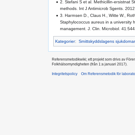
2. Stefani S et al. Methicillin-ersistn
methods. Int J Antimicrob Sgents. 201
3. Harmsen D., Claus H., Witte W., Roth
Staphylococcus aureus in a university 
management. J. Clin. Microbiol. 41:54
Kategorier
:
Smittskyddslagens sjukdoma
Referensmetodikwiki; ett projekt som drivs av Före
Folkhälsomyndigheten (från 1:a januari 2017).
Integritetspolicy
Om Referensmetodik för laborato