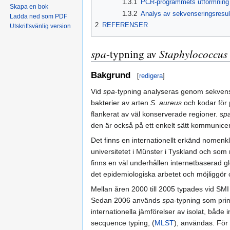
1.3.1
PCR-programmets utformning v
Skapa en bok
1.3.2
Analys av sekvenseringsresul
Ladda ned som PDF
2
REFERENSER
Utskriftsvänlig version
spa
-typning av
Staphylococcus
Bakgrund
[
redigera
]
Vid
spa
-typning analyseras genom sekvense
bakterier av arten
S. aureus
och kodar för p
flankerat av väl konserverade regioner.
sp
den är också på ett enkelt sätt kommunice
Det finns en internationellt erkänd nomenkl
universitetet i Münster i Tyskland och so
finns en väl underhållen internetbaserad
det epidemiologiska arbetet och möjliggör 
Mellan åren 2000 till 2005 typades vid SM
Sedan 2006 används
spa
-typning som pri
internationella jämförelser av isolat, båd
secquence typing, (
MLST
), användas. För 