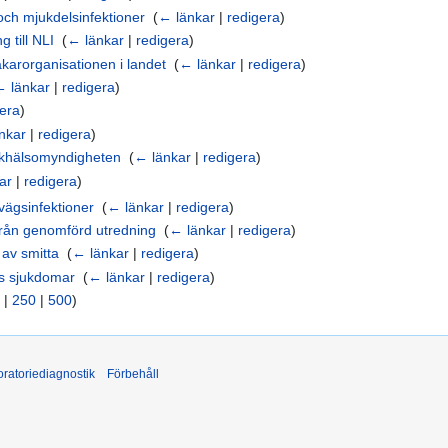
och mjukdelsinfektioner
‎
(
← länkar
|
redigera
)
 till NLI
‎
(
← länkar
|
redigera
)
karorganisationen i landet
‎
(
← länkar
|
redigera
)
← länkar
|
redigera
)
gera
)
nkar
|
redigera
)
olkhälsomyndigheten
‎
(
← länkar
|
redigera
)
ar
|
redigera
)
vägsinfektioner
‎
(
← länkar
|
redigera
)
 från genomförd utredning
‎
(
← länkar
|
redigera
)
av smitta
‎
(
← länkar
|
redigera
)
s sjukdomar
‎
(
← länkar
|
redigera
)
|
250
|
500
)
ratoriediagnostik
Förbehåll