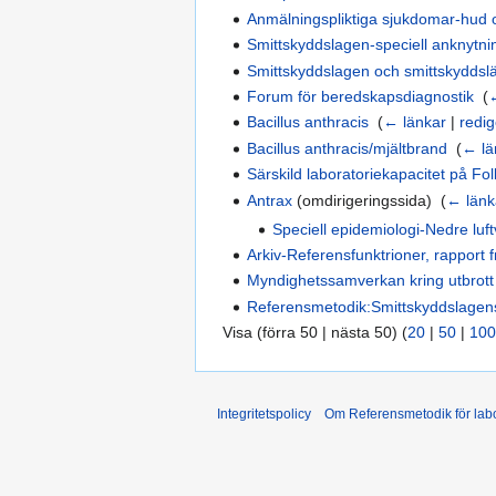
Anmälningspliktiga sjukdomar-hud 
Smittskyddslagen-speciell anknytning
Smittskyddslagen och smittskyddslä
Forum för beredskapsdiagnostik
‎
(
Bacillus anthracis
‎
(
← länkar
|
redi
Bacillus anthracis/mjältbrand
‎
(
← lä
Särskild laboratoriekapacitet på F
Antrax
(omdirigeringssida) ‎
(
← länk
Speciell epidemiologi-Nedre luft
Arkiv-Referensfunktrioner, rapport
Myndighetssamverkan kring utbrott 
Referensmetodik:Smittskyddslagen
Visa (förra 50 | nästa 50) (
20
|
50
|
100
Integritetspolicy
Om Referensmetodik för labo