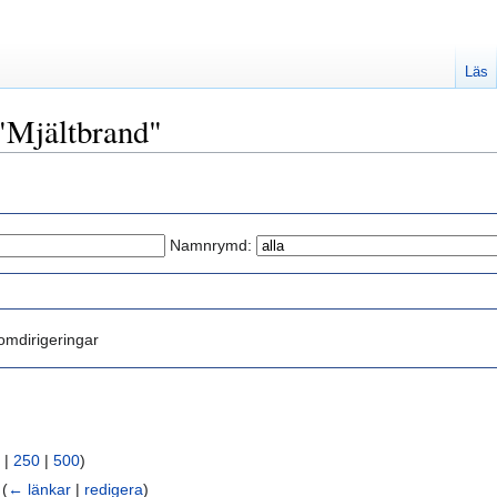
Läs
 "Mjältbrand"
Namnrymd:
mdirigeringar
|
250
|
500
)
‎
(
← länkar
|
redigera
)