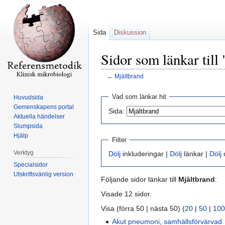
Sida
Diskussion
Sidor som länkar till
←
Mjältbrand
Hoppa
Hoppa
Vad som länkar hit
Huvudsida
till
till
Gemenskapens portal
Sida:
navigering
sök
Aktuella händelser
Slumpsida
Hjälp
Filter
Verktyg
Dölj
inkluderingar |
Dölj
länkar |
Dölj
o
Specialsidor
Utskriftsvänlig version
Följande sidor länkar till
Mjältbrand
:
Visade 12 sidor.
Visa (förra 50 | nästa 50) (
20
|
50
|
100
Akut pneumoni, samhällsförvärvad