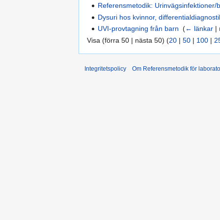
Referensmetodik: Urinvägsinfektioner/b
Dysuri hos kvinnor, differentialdiagnosti
UVI-provtagning från barn
‎
(
← länkar
|
Visa (förra 50 | nästa 50) (
20
|
50
|
100
|
2
Integritetspolicy
Om Referensmetodik för laborato