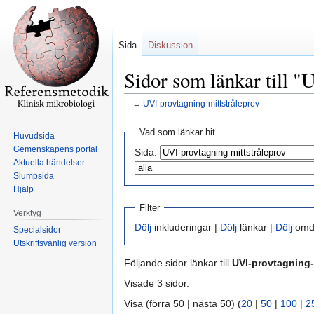
Sida
Diskussion
Sidor som länkar till "
←
UVI-provtagning-mittstråleprov
Hoppa
Hoppa
Vad som länkar hit
Huvudsida
till
till
Gemenskapens portal
Sida:
navigering
sök
Aktuella händelser
Slumpsida
Hjälp
Filter
Verktyg
Dölj
inkluderingar |
Dölj
länkar |
Dölj
omdi
Specialsidor
Utskriftsvänlig version
Följande sidor länkar till
UVI-provtagning-
Visade 3 sidor.
Visa (förra 50 | nästa 50) (
20
|
50
|
100
|
2