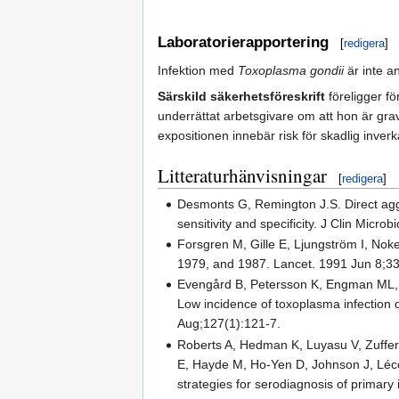
Laboratorierapportering
[
redigera
]
Infektion med
Toxoplasma gondii
är inte an
Särskild säkerhetsföreskrift
föreligger f
underrättat arbetsgivare om att hon är grav
expositionen innebär risk för skadlig inver
Litteraturhänvisningar
[
redigera
]
Desmonts G, Remington J.S. Direct agglu
sensitivity and specificity. J Clin Micro
Forsgren M, Gille E, Ljungström I, Nok
1979, and 1987. Lancet. 1991 Jun 8;3
Evengård B, Petersson K, Engman ML, 
Low incidence of toxoplasma infection
Aug;127(1):121-7.
Roberts A, Hedman K, Luyasu V, Zuffer
E, Hayde M, Ho-Yen D, Johnson J, Lécol
strategies for serodiagnosis of primary 