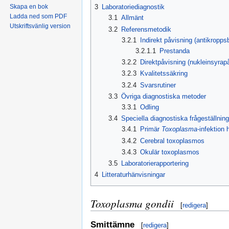
3
Laboratoriediagnostik
Skapa en bok
Ladda ned som PDF
3.1
Allmänt
Utskriftsvänlig version
3.2
Referensmetodik
3.2.1
Indirekt påvisning (antikropp
3.2.1.1
Prestanda
3.2.2
Direktpåvisning (nukleinsyra
3.2.3
Kvalitetssäkring
3.2.4
Svarsrutiner
3.3
Övriga diagnostiska metoder
3.3.1
Odling
3.4
Speciella diagnostiska frågeställning
3.4.1
Primär
Toxoplasma
-infektion
3.4.2
Cerebral toxoplasmos
3.4.3
Okulär toxoplasmos
3.5
Laboratorierapportering
4
Litteraturhänvisningar
Toxoplasma gondii
[
redigera
]
Smittämne
[
redigera
]