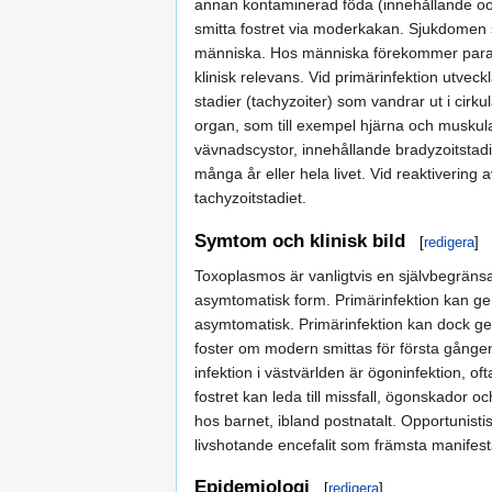
annan kontaminerad föda (innehållande ooc
smitta fostret via moderkakan. Sjukdomen sm
människa. Hos människa förekommer parasi
klinisk relevans. Vid primärinfektion utvec
stadier (tachyzoiter) som vandrar ut i cirkul
organ, som till exempel hjärna och muskula
vävnadscystor, innehållande bradyzoitstad
många år eller hela livet. Vid reaktivering
tachyzoitstadiet.
Symtom och klinisk bild
[
redigera
]
Toxoplasmos är vanligtvis en självbegräns
asymtomatisk form. Primärinfektion kan ge
asymtomatisk. Primärinfektion kan dock ge 
foster om modern smittas för första gången
infektion i västvärlden är ögoninfektion, ofta
fostret kan leda till missfall, ögonskador o
hos barnet, ibland postnatalt. Opportunis
livshotande encefalit som främsta manifest
Epidemiologi
[
redigera
]