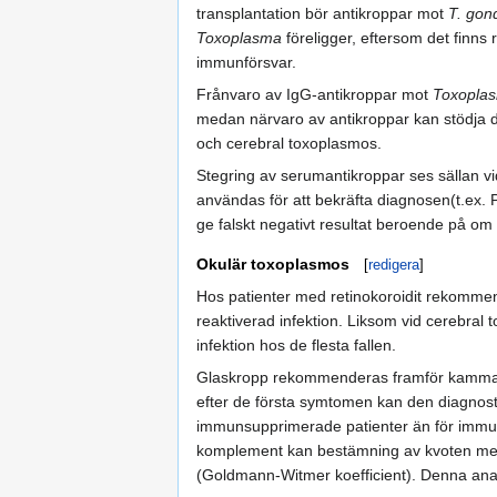
transplantation bör antikroppar mot
T. gond
Toxoplasma
föreligger, eftersom det finns 
immunförsvar.
Frånvaro av IgG-antikroppar mot
Toxopla
medan närvaro av antikroppar kan stödja d
och cerebral toxoplasmos.
Stegring av serumantikroppar ses sällan v
användas för att bekräfta diagnosen(t.ex.
ge falskt negativt resultat beroende på om
Okulär toxoplasmos
[
redigera
]
Hos patienter med retinokoroidit rekommend
reaktiverad infektion. Liksom vid cerebra
infektion hos de flesta fallen.
Glaskropp rekommenderas framför kammarv
efter de första symtomen kan den diagnost
immunsupprimerade patienter än för immunk
komplement kan bestämning av kvoten mella
(Goldmann-Witmer koefficient). Denna analy