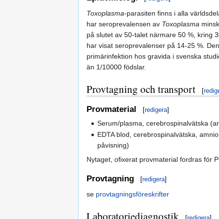
Toxoplasma
-parasiten finns i alla världsde
har seroprevalensen av
Toxoplasma
minska
på slutet av 50-talet närmare 50 %, kring 3
har visat seroprevalenser på 14-25 %. D
primärinfektion hos gravida i svenska studi
än 1/10000 födslar.
Provtagning och transport
[
redig
Provmaterial
[
redigera
]
Serum/plasma, cerebrospinalvätska (an
EDTA blod, cerebrospinalvätska, amnion
påvisning)
Nytaget, ofixerat provmaterial fordras för 
Provtagning
[
redigera
]
se
provtagningsföreskrifter
Laboratoriediagnostik
[
redigera
]