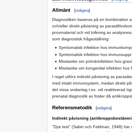
Allmänt
[
redigera
]
Diagnostiken baseras på en kombination av 
och/eller direkt påvisning av parasitförekom
provmaterial och vid tolkning av analysresul
som diagnostisk frågeställning:
Symtomatisk infektion hos immunkompet
Symtomatisk infektion hos immunsupp
Misstanke om primärinfektion hos grav
Misstanke om kongenital infektion hos f
I regel utförs indirekt påvisning av parasi
med intakt immunsystem, medan direkt på
det vissa undantag t.ex. vid reaktiverad ög
prenatal diagnostik av foster då antikropp
Referensmetodik
[
redigera
]
Indirekt påvisning (antikroppsbestämn
”Dye test” (Sabin och Feldman, 1948) har 