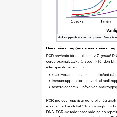
Antikroppsutveckling vid primär
Toxopla
Direktpåvisning (nukleinsyrapåvisning
PCR används för detektion av
T. gondii
-DN
cerebrospinalvätska är specifik för den kl
eller specificitet som vid:
reaktiverad toxoplasmos – tillstånd då p
immunsuppression –påverkad antikrop
fosterdiagnostik – påverkad antikropp
PCR-metoder uppvisar generellt hög analytis
ersatts med realtids-PCR som möjliggör kva
DNA. PCR-metoder baserade på en repetitiv 