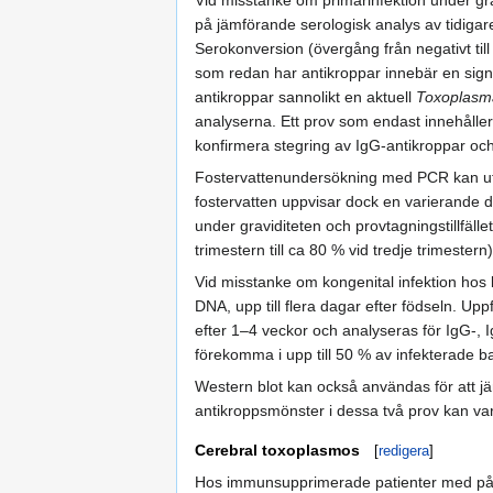
Vid misstanke om primärinfektion under gr
på jämförande serologisk analys av tidigar
Serokonversion (övergång från negativt till 
som redan har antikroppar innebär en sign
antikroppar sannolikt en aktuell
Toxoplasm
analyserna. Ett prov som endast innehåller
konfirmera stegring av IgG-antikroppar och 
Fostervattenundersökning med PCR kan utför
fostervatten uppvisar dock en varierande 
under graviditeten och provtagningstillfäll
trimestern till ca 80 % vid tredje trimestern)
Vid misstanke om kongenital infektion hos 
DNA, upp till flera dagar efter födseln. U
efter 1–4 veckor och analyseras för IgG-, I
förekomma i upp till 50 % av infekterade b
Western blot kan också användas för att j
antikroppsmönster i dessa två prov kan var
Cerebral toxoplasmos
[
redigera
]
Hos immunsupprimerade patienter med påver