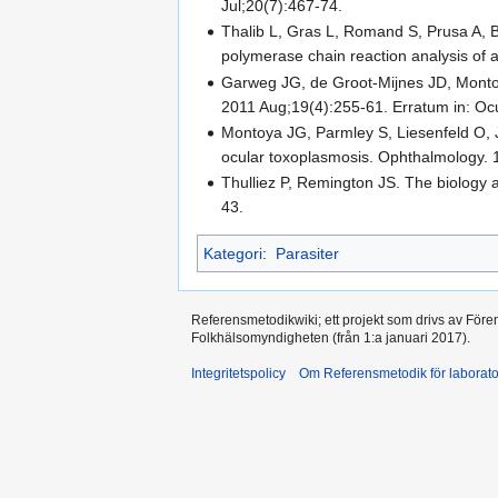
Jul;20(7):467-74.
Thalib L, Gras L, Romand S, Prusa A, B
polymerase chain reaction analysis of 
Garweg JG, de Groot-Mijnes JD, Monto
2011 Aug;19(4):255-61. Erratum in: Oc
Montoya JG, Parmley S, Liesenfeld O, J
ocular toxoplasmosis. Ophthalmology.
Thulliez P, Remington JS. The biology 
43.
Kategori
:
Parasiter
Referensmetodikwiki; ett projekt som drivs av Före
Folkhälsomyndigheten (från 1:a januari 2017).
Integritetspolicy
Om Referensmetodik för laborato