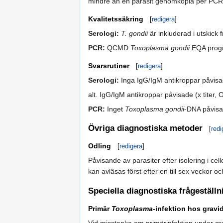
mindre än en parasit genomkopia per PCR-
Kvalitetssäkring
[
redigera
]
Serologi:
T. gondii
är inkluderad i utskic
PCR:
QCMD
Toxoplasma gondii
EQA prog
Svarsrutiner
[
redigera
]
Serologi:
Inga IgG/IgM antikroppar påvis
alt. IgG/IgM antikroppar påvisade (x titer, 
PCR:
Inget
Toxoplasma gondii
-DNA påvisa
Övriga diagnostiska metoder
[
redi
Odling
[
redigera
]
Påvisande av parasiter efter isolering i cel
kan avläsas först efter en till sex vecko
Speciella diagnostiska frågeställn
Primär
Toxoplasma
-infektion hos grav