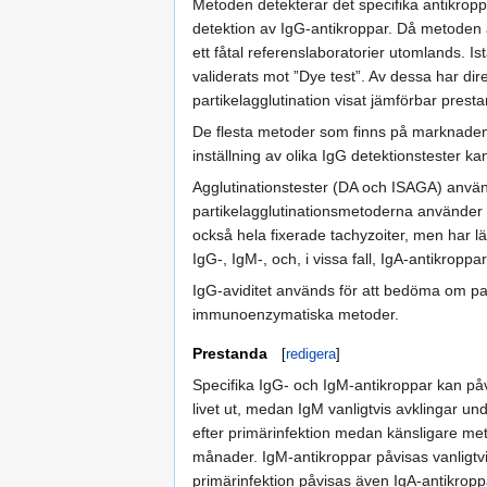
Metoden detekterar det specifika antikrop
detektion av IgG-antikroppar. Då metoden 
ett fåtal referenslaboratorier utomlands. Is
validerats mot ”Dye test”. Av dessa har di
partikelagglutination visat jämförbar prest
De flesta metoder som finns på marknaden
inställning av olika IgG detektionstester ka
Agglutinationstester (DA och ISAGA) anvä
partikelagglutinationsmetoderna använder 
också hela fixerade tachyzoiter, men har l
IgG-, IgM-, och, i vissa fall, IgA-antikroppar
IgG-aviditet används för att bedöma om pat
immunoenzymatiska metoder.
Prestanda
[
redigera
]
Specifika IgG- och IgM-antikroppar kan påv
livet ut, medan IgM vanligtvis avklingar un
efter primärinfektion medan känsligare met
månader. IgM-antikroppar påvisas vanligtvi
primärinfektion påvisas även IgA-antikropp