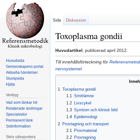
Sida
Diskussion
Toxoplasma gondii
Hoppa
Hoppa
Huvudartikel
, publicerad april 2012.
till
till
Huvudsida
Till innehållsförteckning för
Referensmetodi
navigering
sök
Gemenskapens portal
nervsystemet
Aktuella händelser
Slumpsida
Inneh
Hjälp
1
Toxoplasma gondii
Verktyg
1.1
Smittämne
Vad som länkar hit
1.2
Livscykel
Relaterade ändringar
1.3
Symtom och klinisk bild
Specialsidor
1.4
Epidemiologi
Permanent länk
2
Provtagning och transport
Sidinformation
2.1
Provmaterial
Skriv ut/exportera
2.2
Provtagning