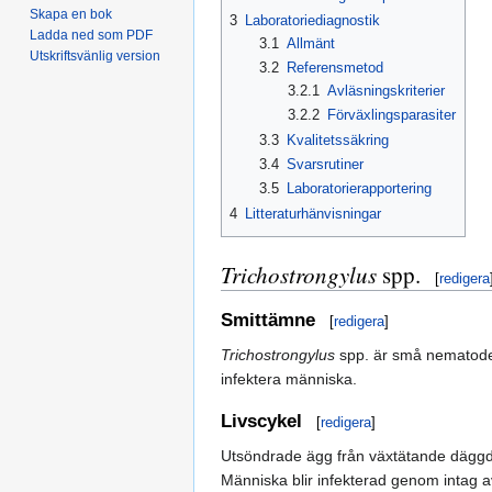
Skapa en bok
3
Laboratoriediagnostik
Ladda ned som PDF
3.1
Allmänt
Utskriftsvänlig version
3.2
Referensmetod
3.2.1
Avläsningskriterier
3.2.2
Förväxlingsparasiter
3.3
Kvalitetssäkring
3.4
Svarsrutiner
3.5
Laboratorierapportering
4
Litteraturhänvisningar
Trichostrongylus
spp.
[
redigera
Smittämne
[
redigera
]
Trichostrongylus
spp. är små nematode
infektera människa.
Livscykel
[
redigera
]
Utsöndrade ägg från växtätande däggdjur
Människa blir infekterad genom intag a