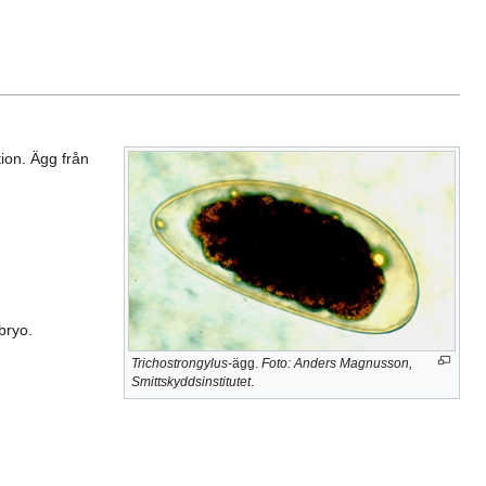
tion. Ägg från
bryo.
Trichostrongylus
-ägg.
Foto: Anders Magnusson,
Smittskyddsinstitutet
.