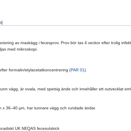
a
]
isning av maskägg i fecesprov. Prov bör tas 4 veckor efter trolig infek
kiljas med mikroskopi.
efter formalin/etylacetatkoncentrering (
PAR 01
).
nn vägg, är ovala, med spetsig ände och innehåller ett outvecklat em
 x 36–40 µm, har tunnare vägg och rundade ändar.
oradiskt UK NEQAS fecesutskick