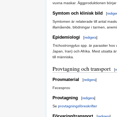
vuxna maskar. Äggproduktionen börjar c
Symtom och klinisk bild
[
redige
Symtomen är relaterade till antal mas
illamående, blödningar i tarmen, anemi.
Epidemiologi
[
redigera
]
Trichostrongylus
spp. är parasiter hos 
Japan, Iran) och Afrika. Mest utsatta 
till människa.
Provtagning och transport
[
r
Provmaterial
[
redigera
]
Fecesprov.
Provtagning
[
redigera
]
Se
provtagningsföreskrifter
Förvaring/transport
[
redigera
]