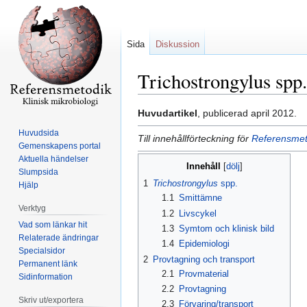
Sida
Diskussion
Trichostrongylus spp.
Hoppa
Hoppa
Huvudartikel
, publicerad april 2012.
till
till
Huvudsida
Till innehållförteckning för
Referensmeto
navigering
sök
Gemenskapens portal
Aktuella händelser
Innehåll
Slumpsida
1
Trichostrongylus
spp.
Hjälp
1.1
Smittämne
Verktyg
1.2
Livscykel
Vad som länkar hit
1.3
Symtom och klinisk bild
Relaterade ändringar
1.4
Epidemiologi
Specialsidor
2
Provtagning och transport
Permanent länk
2.1
Provmaterial
Sidinformation
2.2
Provtagning
Skriv ut/exportera
2.3
Förvaring/transport