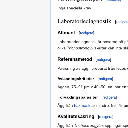
Inga speciella krav
Laboratoriediagnostik
[
rediger
Allmänt
[
redigera
]
Laboratoriediagnostik är baserad på påv
olika
Trichostrongylus
-arter kan inte s
Referensmetod
[
redigera
]
Påvisning av ägg i preparat från feces 
Avläsningskriterier
[
redigera
]
Äggen, 75–91 µm x 40–50 µm, har en tu
Förväxlingsparasiter
[
redigera
]
Ägg från
hakmask
är mindre: 56–75 µm
Kvalitetssäkring
[
redigera
]
Ägg från
Trichostrongylus
spp ingår sp