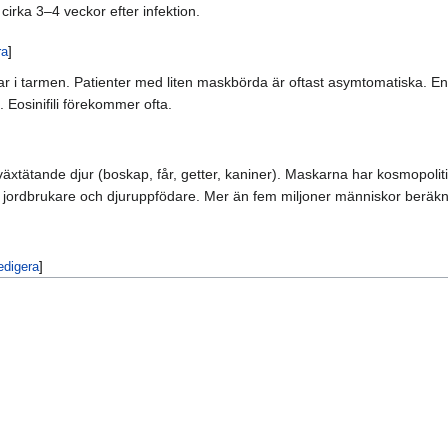
irka 3–4 veckor efter infektion.
ra
]
kar i tarmen. Patienter med liten maskbörda är oftast asymtomatiska. 
 Eosinifili förekommer ofta.
växtätande djur (boskap, får, getter, kaniner). Maskarna har kosmopoliti
är jordbrukare och djuruppfödare. Mer än fem miljoner människor beräkna
edigera
]