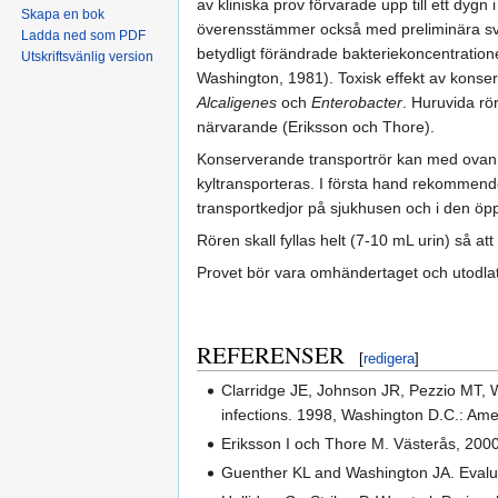
av kliniska prov förvarade upp till ett dygn
Skapa en bok
överensstämmer också med preliminära sven
Ladda ned som PDF
betydligt förändrade bakteriekoncentratione
Utskriftsvänlig version
Washington, 1981). Toxisk effekt av konse
Alcaligenes
och
Enterobacter
. Huruvida rö
närvarande (Eriksson och Thore).
Konserverande transportrör kan med ovan b
kyltransporteras. I första hand rekommende
transportkedjor på sjukhusen och i den öp
Rören skall fyllas helt (7-10 mL urin) så att
Provet bör vara omhändertaget och utodlat p
REFERENSER
[
redigera
]
Clarridge JE, Johnson JR, Pezzio MT, W
infections. 1998, Washington D.C.: Amer
Eriksson I och Thore M. Västerås, 2000
Guenther KL and Washington JA. Evaluati