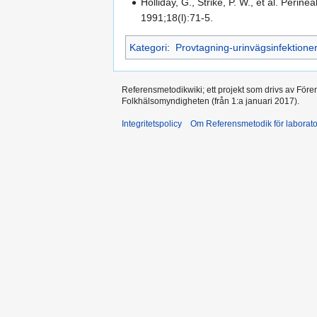
Holliday, G., Strike, P. W., et al. Per
1991;18(l):71-5.
Kategori
:
Provtagning-urinvägsinfektione
Referensmetodikwiki; ett projekt som drivs av Före
Folkhälsomyndigheten (från 1:a januari 2017).
Integritetspolicy
Om Referensmetodik för laborato