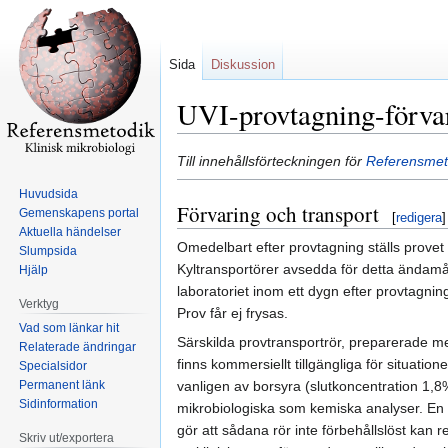
Sida
Diskussion
UVI-provtagning-förvar
Hoppa
Hoppa
Till innehållsförteckningen för
Referensmeto
till
till
Huvudsida
navigering
sök
Förvaring och transport
Gemenskapens portal
[
redigera
]
Aktuella händelser
Omedelbart efter provtagning ställs provet i
Slumpsida
Kyltransportörer avsedda för detta ändam
Hjälp
laboratoriet inom ett dygn efter provtagnin
Verktyg
Prov får ej frysas.
Vad som länkar hit
Särskilda provtransportrör, preparerade m
Relaterade ändringar
finns kommersiellt tillgängliga för situation
Specialsidor
Permanent länk
vanligen av borsyra (slutkoncentration 1,8%)
Sidinformation
mikrobiologiska som kemiska analyser. En 
gör att sådana rör inte förbehållslöst ka
Skriv ut/exportera