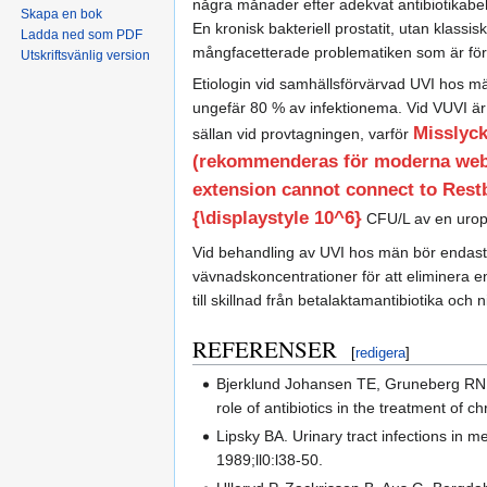
några månader efter adekvat antibiotikabeha
Skapa en bok
En kronisk bakteriell prostatit, utan klassi
Ladda ned som PDF
mångfacetterade problematiken som är före
Utskriftsvänlig version
Etiologin vid samhällsförvärvad UVI hos 
ungefär 80 % av infektionema. Vid VUVI är
Misslyc
sällan vid provtagningen, varför
(rekommenderas för moderna webbl
extension cannot connect to Restba
{\displaystyle 10^6}
CFU/L av en urop
Vid behandling av UVI hos män bör endast vä
vävnadskoncentrationer för att eliminera e
till skillnad från betalaktamantibiotika och 
REFERENSER
[
redigera
]
Bjerklund Johansen TE, Gruneberg RN, 
role of antibiotics in the treatment of 
Lipsky BA. Urinary tract infections in 
1989;ll0:l38-50.