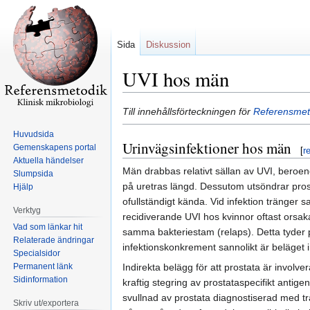
Sida
Diskussion
UVI hos män
Hoppa
Hoppa
Till innehållsförteckningen för
Referensmeto
till
till
Huvudsida
navigering
sök
Urinvägsinfektioner hos män
Gemenskapens portal
[
r
Aktuella händelser
Män drabbas relativt sällan av UVI, beroen
Slumpsida
på uretras längd. Dessutom utsöndrar pro
Hjälp
ofullständigt kända. Vid infektion tränger 
Verktyg
recidiverande UVI hos kvinnor oftast orsak
Vad som länkar hit
samma bakteriestam (relaps). Detta tyder p
Relaterade ändringar
infektionskonkrement sannolikt är beläget i
Specialsidor
Permanent länk
Indirekta belägg för att prostata är involver
Sidinformation
kraftig stegring av prostataspecifikt antige
svullnad av prostata diagnostiserad med t
Skriv ut/exportera