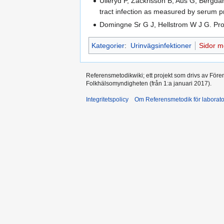
Ulleryd P, Zackrisson B, Aus G, Bergdah
tract infection as measured by serum p
Domingne Sr G J, Hellstrom W J G. Prost
Kategorier
:
Urinvägsinfektioner
Sidor m
Referensmetodikwiki; ett projekt som drivs av Före
Folkhälsomyndigheten (från 1:a januari 2017).
Integritetspolicy
Om Referensmetodik för laborato