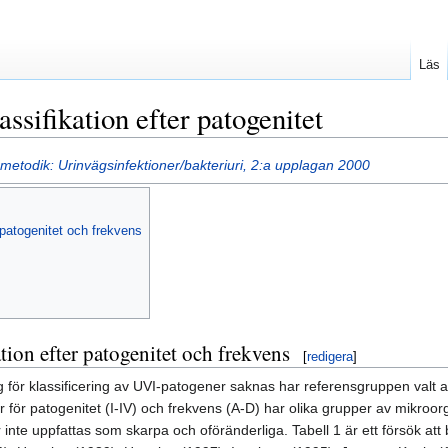
Läs
ssifikation efter patogenitet
metodik: Urinvägsinfektioner/bakteriuri, 2:a upplagan 2000
 patogenitet och frekvens
tion efter patogenitet och frekvens
[
redigera
]
g för klassificering av UVI-patogener saknas har referensgruppen valt att
r för patogenitet (I-IV) och frekvens (A-D) har olika grupper av mikroor
 inte uppfattas som skarpa och oföränderliga. Tabell 1 är ett försök at