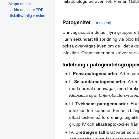
mikrobiologi. Se även ref. Friman (19
Skapa en bok
Ladda ned som PDF
Utskriftsvänlig version
Patogenitet
[
redigera
]
Urinvägsisolat indelas i fyra grupper e
i urin sekundärt till spridning via blod
också övervägas även om de i det aktuell
infektion. Organismer som kräver särskil
Indelning i patogenitetsgruppe
I.
Primärpatogena arter:
Arter som
II.
Sekundärpatogena arter:
Arter 
med normala urinvägar, men föreko
Klebsiella
spp,
Enterobacter
/
Proteu
III.
Tveksamt patogena arter
: Hud
infektion förekommer. Endast i blå
oftast tecken på förorening. Signifi
grupp IV och alfastreptokocker från g
IV.
Uretra/genitalflora:
Arter som ti
och minska risken för överdiagnosti