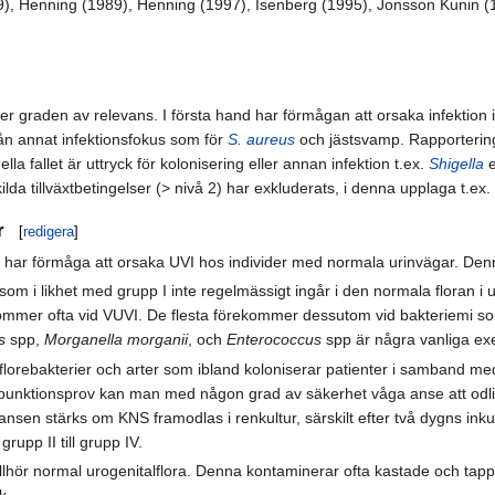
89), Henning (1989), Henning (1997), Isenberg (1995), Jonsson Kunin (
fter graden av relevans. I första hand har förmågan att orsaka infektion 
 från annat infektionsfokus som för
S. aureus
och jästsvamp. Rapportering
a fallet är uttryck för kolonisering eller annan infektion t.ex.
Shigella
e
da tillväxtbetingelser (> nivå 2) har exkluderats, i denna upplaga t.ex.
r
[
redigera
]
 har förmåga att orsaka UVI hos individer med normala urinvägar. De
som i likhet med grupp I inte regelmässigt ingår i den normala floran i 
mmer ofta vid VUVI. De flesta förekommer dessutom vid bakteriemi som
s
spp,
Morganella morganii
, och
Enterococcus
spp är några vanliga ex
florebakterier och arter som ibland koloniserar patienter i samband 
spunktionsprov kan man med någon grad av säkerhet våga anse att odli
kansen stärks om KNS framodlas i renkultur, särskilt efter två dygns inku
rupp II till grupp IV.
llhör normal urogenitalflora. Denna kontaminerar ofta kastade och tapp
k.