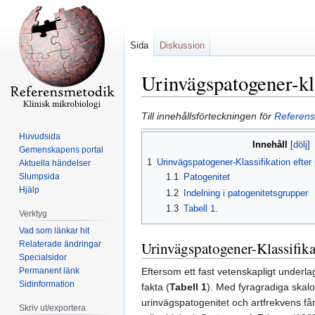
Sida
Diskussion
Urinvägspatogener-kla
Hoppa
Hoppa
Till innehållsförteckningen för
Referens
till
till
Huvudsida
Innehåll
navigering
sök
Gemenskapens portal
1
Urinvägspatogener-Klassifikation efter
Aktuella händelser
Slumpsida
1.1
Patogenitet
Hjälp
1.2
Indelning i patogenitetsgrupper
1.3
Tabell 1.
Verktyg
Vad som länkar hit
Urinvägspatogener-Klassifika
Relaterade ändringar
Specialsidor
Permanent länk
Eftersom ett fast vetenskapligt underla
Sidinformation
fakta (
Tabell 1
). Med fyragradiga skalo
urinvägspatogenitet och artfrekvens får
Skriv ut/exportera