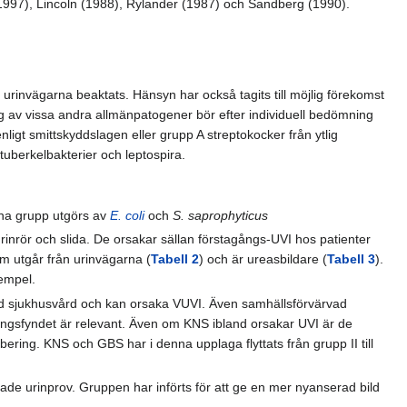
1997), Lincoln (1988), Rylander (1987) och Sandberg (1990).
i urinvägarna beaktats. Hänsyn har också tagits till möjlig förekomst
 av vissa andra allmänpatogener bör efter individuell bedömning
nligt smittskyddslagen eller grupp A streptokocker från ytlig
 tuberkelbakterier och leptospira.
nna grupp utgörs av
E. coli
och
S. saprophyticus
urinrör och slida. De orsakar sällan förstagångs-UVI hos patienter
 utgår från urinvägarna (
Tabell 2
) och är ureasbildare (
Tabell 3
).
empel.
med sjukhusvård och kan orsaka VUVI. Även samhällsförvärvad
ngsfyndet är relevant. Även om KNS ibland orsakar UVI är de
bering. KNS och GBS har i denna upplaga flyttats från grupp II till
ade urinprov. Gruppen har införts för att ge en mer nyanserad bild