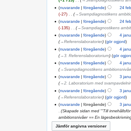
+1 713
‎
→‎Svampdiagnostikens amb
nuvarande
föregående
24 feb
-27
‎
→‎Svampdiagnostikens ambiti
nuvarande
föregående
24 feb
-135
‎
→‎Svampdiagnostikens ambit
nuvarande
föregående
4 janu
→‎Referenslaboratorier
gör ogjord
nuvarande
föregående
4 janu
→‎3. Referenslaboratorium
gör ogjor
nuvarande
föregående
4 janu
→‎Svampdiagnostikens ambitionsnivåe
nuvarande
föregående
3 janu
→‎2. Laboratorium med svampavdelning
nuvarande
föregående
3 janu
→‎Referenslaboratorier
gör ogjord
nuvarande
föregående
3 janu
Skapade sidan med '''Till innehållsfö
ambitionsnivåer == En lägesbeskrivnin