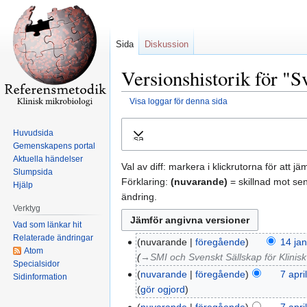
Sida
Diskussion
Versionshistorik för "
Visa loggar för denna sida
Hoppa
Hoppa
Huvudsida
Visa
till
till
Gemenskapens portal
navigering
sök
Aktuella händelser
Val av diff: markera i klickrutorna för att j
Slumpsida
Förklaring:
(nuvarande)
= skillnad mot se
Hjälp
ändring.
Verktyg
Vad som länkar hit
Relaterade ändringar
nuvarande
föregående
14 jan
Atom
→‎SMI och Svenskt Sällskap för Klinis
Specialsidor
nuvarande
föregående
7 apri
Sidinformation
gör ogjord
nuvarande
föregående
7 apri