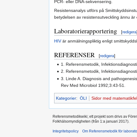
PCR- eller DNA-sekvensering.
Resistensanalys utförs på Smittskyddsinstut
betydelsen av resistensutveckling ännu är 
Laboratorierapportering
[
redigera
HIV
är anmälningspliktig enligt smittskydd
REFERENSER
[
redigera
]
1. Referensmetodik, Infektionsdiagnosti
2. Referensmetodik, Infektionsdiagnosti
3. Linde A. Diagnosis and pathogenesis
Rev Med Microbiol 1992;3:43-51.
Kategorier
:
ÖLI
Sidor med matematikfe
Referensmetodikwiki; ett projekt som drivs av Före
Folkhälsomyndigheten (från 1:a januari 2017).
Integritetspolicy
Om Referensmetodik för laborato