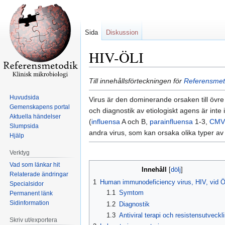
Sida
Diskussion
HIV-ÖLI
Hoppa
Hoppa
Till innehållsförteckningen för
Referensmeto
till
till
Huvudsida
Virus är den dominerande orsaken till övre l
navigering
sök
Gemenskapens portal
och diagnostik av etiologiskt agens är int
Aktuella händelser
(
influensa
A och B,
parainfluensa
1-3,
CMV
Slumpsida
andra virus, som kan orsaka olika typer av
Hjälp
Verktyg
Vad som länkar hit
Innehåll
Relaterade ändringar
1
Human immunodeficiency virus, HIV, vid Ö
Specialsidor
1.1
Symtom
Permanent länk
Sidinformation
1.2
Diagnostik
1.3
Antiviral terapi och resistensutveckl
Skriv ut/exportera