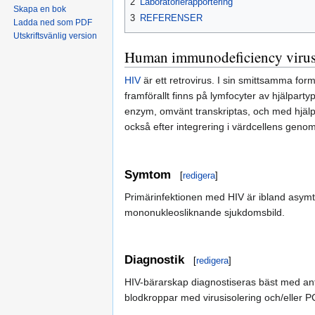
2
Laboratorierapportering
Skapa en bok
3
REFERENSER
Ladda ned som PDF
Utskriftsvänlig version
Human immunodeficiency virus
HIV
är ett retrovirus. I sin smittsamma for
framförallt finns på lymfocyter av hjälpart
enzym, omvänt transkriptas, och med hjälp
också efter integrering i värdcellens genom
Symtom
[
redigera
]
Primärinfektionen med HIV är ibland asymt
mononukleosliknande sjukdomsbild.
Diagnostik
[
redigera
]
HIV-bärarskap diagnostiseras bäst med anti
blodkroppar med virusisolering och/eller PC