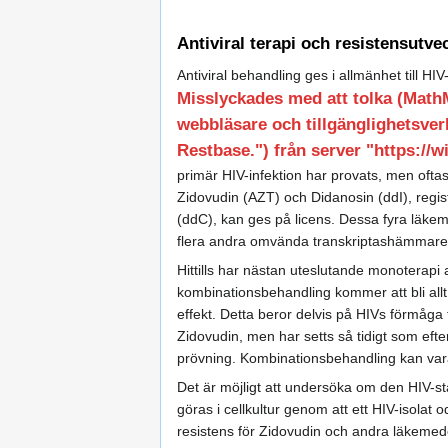
Antiviral terapi och resistensutve
Antiviral behandling ges i allmänhet till H
Misslyckades med att tolka (Mat
webbläsare och tillgänglighetsver
Restbase.") från server "https://wi
primär HIV-infektion har provats, men ofta
Zidovudin (AZT) och Didanosin (ddI), regist
(ddC), kan ges på licens. Dessa fyra läke
flera andra omvända transkriptashämmare
Hittills har nästan uteslutande monoterapi a
kombinationsbehandling kommer att bli allt v
effekt. Detta beror delvis på HIVs förmåga ti
Zidovudin, men har setts så tidigt som eft
prövning. Kombinationsbehandling kan vara 
Det är möjligt att undersöka om den HIV-st
göras i cellkultur genom att ett HIV-isola
resistens för Zidovudin och andra läkemede