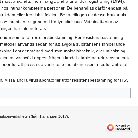
 det mest använda, men många andra är under registrering (1994).
oppet hos inununkompetenta personer. De behandlas därför endast på
 sjukdom eller kronisk infektion. Behandlingen av dessa brukar ske
as av mutationer i genomet för tymidinkinas. Vid utsättande av
ingen har inte noterats.
oratorium som utför resistensbestämning. För resistensbestämning
ika metoder används sedan för att avgöra substansens inhiberande
inskning i antigenmängd med immunologisk teknik, eller minskning
uktion av virusväxt anges. Någon i landet etablerad referensmetodik
oder för att påvisa de vanligaste mutationer som medför antiviral
. Vissa andra viruslaboratorier utför resistensbestämning för HSV.
hälsomyndigheten (från 1:a januari 2017).