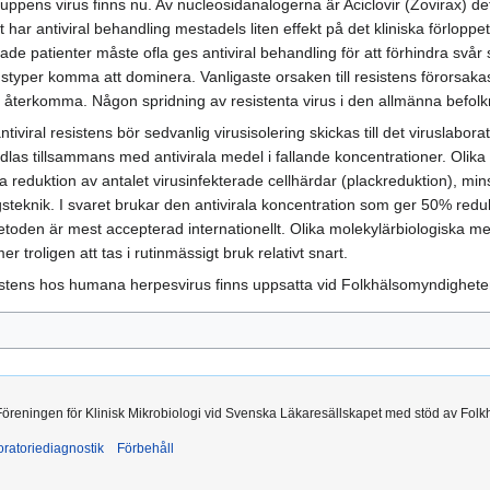
ruppens virus finns nu. Av nucleosidanalogerna är Aciclovir (Zovirax)
ut har antiviral behandling mestadels liten effekt på det kliniska förl
de patienter måste ofla ges antiviral behandling för att förhindra svår
rustyper komma att dominera. Vanligaste orsaken till resistens förorsak
återkomma. Någon spridning av resistenta virus i den allmänna befolkn
tiviral resistens bör sedvanlig virusisolering skickas till det viruslab
s odlas tillsammans med antivirala medel i fallande koncentrationer. Ol
sa reduktion av antalet virusinfekterade cellhärdar (plackreduktion), m
gsteknik. I svaret brukar den antivirala koncentration som ger 50% red
toden är mest accepterad internationellt. Olika molekylärbiologiska met
 troligen att tas i rutinmässigt bruk relativt snart.
istens hos humana herpesvirus finns uppsatta vid Folkhälsomyndigheten
 Föreningen för Klinisk Mikrobiologi vid Svenska Läkaresällskapet med stöd av Folk
ratoriediagnostik
Förbehåll