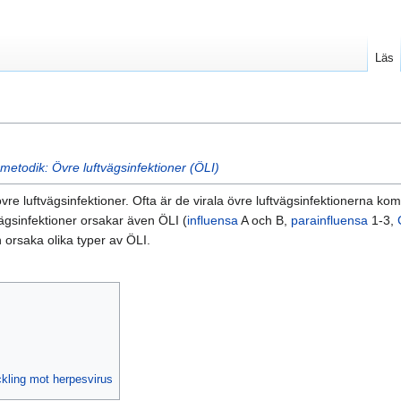
Läs
metodik: Övre luftvägsinfektioner (ÖLI)
re luftvägsinfektioner. Ofta är de virala övre luftvägsinfektionerna kompl
ägsinfektioner orsakar även ÖLI (
influensa
A och B,
parainfluensa
1-3,
n orsaka olika typer av ÖLI.
ckling mot herpesvirus