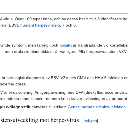
-virus. Över 100 typer finns, och av dessa har hittills 8 identifierats 
irus
(EBV),
humant herpesvirus-6
, 7 och 8.
erande symtom, men faryngit och
tonsillit
är framträdande vid körtelfeb
ngit, men orala slemhinneblåsor är vanligare. Alla herpesvirus utom VZV
m är serologisk diagnostik av EBV, VZV och CMV och HHV-6 infektion enkl
solering göras.
 är virusisolering. Antigenpåvisning med DFA (direkt fluorescerande ant
irektmärkta monoklonaler numera finns kräver avläsningen av prepara
mplex-diagnostik
hänvisas till artikeln
Genital herpes simplex-infektion
.
istensutveckling mot herpesvirus
[
redigera
]