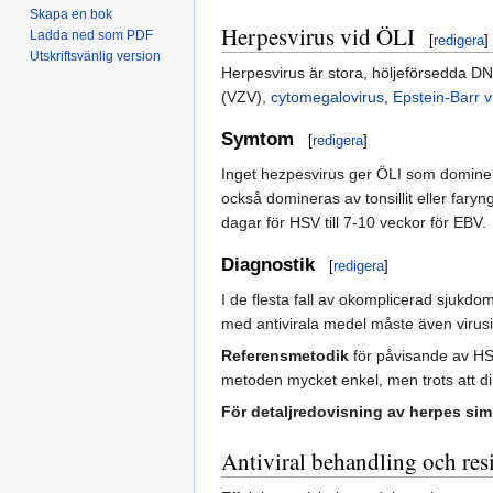
Skapa en bok
Herpesvirus vid ÖLI
Ladda ned som PDF
[
redigera
]
Utskriftsvänlig version
Herpesvirus är stora, höljeförsedda DNA
(VZV),
cytomegalovirus
,
Epstein-Barr v
Symtom
[
redigera
]
Inget hezpesvirus ger ÖLI som domin
också domineras av tonsillit eller fary
dagar för HSV till 7-10 veckor för EBV.
Diagnostik
[
redigera
]
I de flesta fall av okomplicerad sjukdo
med antivirala medel måste även virusi
Referensmetodik
för påvisande av HSV
metoden mycket enkel, men trots att d
För detaljredovisning av herpes si
Antiviral behandling och res