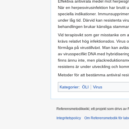
Effektiva antivirala medel mot herpesg
När en herpesvirusinfektion har brutit 
speciella indikationer. Immunsupprimera
under låg tid. Därvid kan resistenta vi
behandlingen brukar känsliga stammar 
Vid terapisvikt som ger misstanke om an
krävs relativt hög infektionsdos. Viru
förmåga på virustillväxt. Man kan avlä
av virusspecifikt DNA med hybridiserin
finns ännu inte, men plackreduktionsme
resistens är under utveckling och kommer
Metoder för att bestämma antiviral res
Kategorier
:
ÖLI
Virus
Referensmetodikwiki; ett projekt som drivs av
Integritetspolicy
Om Referensmetodik för labo