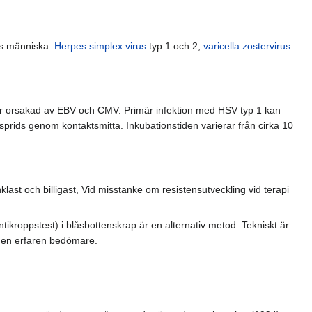
hos människa:
Herpes simplex virus
typ 1 och 2,
varicella zostervirus
er orsakad av EBV och CMV. Primär infektion med HSV typ 1 kan
 sprids genom kontaktsmitta. Inkubationstiden varierar från cirka 10
ast och billigast, Vid misstanke om resistensutveckling vid terapi
ikroppstest) i blåsbottenskrap är en alternativ metod. Tekniskt är
t en erfaren bedömare.