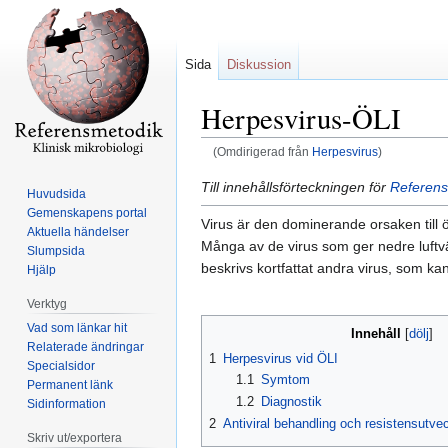
Sida
Diskussion
Herpesvirus-ÖLI
(Omdirigerad från
Herpesvirus
)
Hoppa
Hoppa
Till innehållsförteckningen för
Referens
Huvudsida
till
till
Gemenskapens portal
Virus är den dominerande orsaken till öv
navigering
sök
Aktuella händelser
Många av de virus som ger nedre luftv
Slumpsida
beskrivs kortfattat andra virus, som ka
Hjälp
Verktyg
Vad som länkar hit
Innehåll
Relaterade ändringar
1
Herpesvirus vid ÖLI
Specialsidor
1.1
Symtom
Permanent länk
1.2
Diagnostik
Sidinformation
2
Antiviral behandling och resistensutve
Skriv ut/exportera