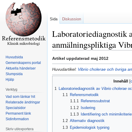
Sida
Diskussion
Laboratoriediagnostik 
anmälningspliktiga Vib
Huvudsida
Hoppa
Hoppa
Artikel uppdaterad maj 2012
Gemenskapens portal
till
till
Aktuella händelser
Huvudartikel:
Vibrio cholerae och övriga an
navigering
sök
Slumpsida
Hjälp
Innehåll
1
Laboratoriediagnostik av
Vibrio cholerae
oc
Verktyg
1.1
Referensmetodik
Vad som länkar hit
1.1.1
Referenssubstrat
Relaterade ändringar
1.1.2
Isolering
Specialsidor
Permanent länk
1.1.3
Identifiering och minimikriterie
Sidinformation
1.2
Alternativ diagnostik
1.3
Epidemiologisk typning
Skriv ut/exportera