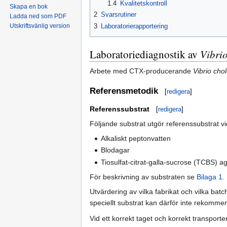
1.4
Kvalitetskontroll
Skapa en bok
2
Svarsrutiner
Ladda ned som PDF
3
Laboratorierapportering
Utskriftsvänlig version
Laboratoriediagnostik av
Vibrio
Arbete med CTX-producerande
Vibrio cho
Referensmetodik
[
redigera
]
Referenssubstrat
[
redigera
]
Följande substrat utgör referenssubstrat vi
Alkaliskt peptonvatten
Blodagar
Tiosulfat-citrat-galla-sucrose (TCBS) a
För beskrivning av substraten se
Bilaga 1.
Utvärdering av vilka fabrikat och vilka ba
speciellt substrat kan därför inte rekomme
Vid ett korrekt taget och korrekt transport