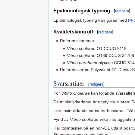
Epidemiologisk typning
[
redigera
]
Epidemiologisk typning kan göras med
PF
Kvalitetskontroll
[
redigera
]
Referensstammar
Vibrio cholerae
O1 CCUG 9119
Vibrio cholerae
O139 CCUG 34708
Vibrio parahaemolyticus
CCUG 514
Referensserum Polyvalent O1 Denka 
Svarsrutiner
[
redigera
]
För
Vibrio cholerae
kan följande svarsalter
Då minimikriterierna är uppfyllda svaras: 
Icke toxinbildande varianter besvaras: "Vä
Fynd av
Vibrio cholerae
vilka inte agglutin
Har toxintesten på en non-O1 utfallit posi
Stammen orsakar inte kolera "