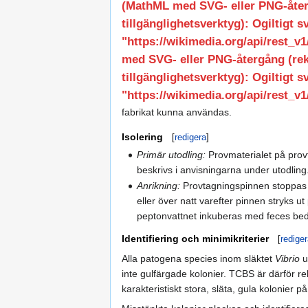
(MathML med SVG- eller PNG-åte
tillgänglighetsverktyg): Ogiltigt 
"https://wikimedia.org/api/rest_v1/
med SVG- eller PNG-återgång (r
tillgänglighetsverktyg): Ogiltigt 
"https://wikimedia.org/api/rest_v1/
fabrikat kunna användas.
Isolering
[
redigera
]
Primär utodling:
Provmaterialet på prov
beskrivs i anvisningarna under utodling.
Anrikning:
Provtagningspinnen stoppas ne
eller över natt varefter pinnen stryks 
peptonvattnet inkuberas med feces bed
Identifiering och minimikriterier
[
redige
Alla patogena species inom släktet
Vibrio
u
inte gulfärgade kolonier. TCBS är därför r
karakteristiskt stora, släta, gula kolonier 