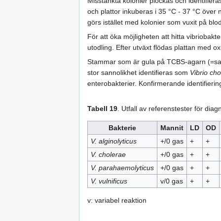
Misstänkta kolonier plockas och identifier
och plattor inkuberas i 35 °C - 37 °C över
görs istället med kolonier som vuxit på blo
För att öka möjligheten att hitta vibriobakt
utodling. Efter utväxt flödas plattan med o
Stammar som är gula på TCBS-agarn (=sack
stor sannolikhet identifieras som
Vibrio ch
enterobakterier. Konfirmerande identifierin
Tabell 19
. Utfall av referenstester för diag
Bakterie
Mannit
LD
OD
V. alginolyticus
+/0 gas
+
+
V. cholerae
+/0 gas
+
+
V. parahaemolyticus
+/0 gas
+
+
V. vulnificus
v/0 gas
+
+
v: variabel reaktion