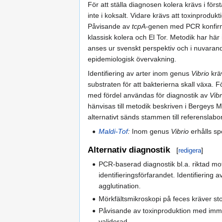
För att ställa diagnosen kolera krävs i för
inte i koksalt. Vidare krävs att toxinprod
Påvisande av
tcpA
-genen med PCR konfirme
klassisk kolera och El Tor. Metodik har här 
anses ur svenskt perspektiv och i nuvarand
epidemiologisk övervakning.
Identifiering av arter inom genus
Vibrio
kräv
substraten för att bakterierna skall växa.
med fördel användas för diagnostik av
Vibr
hänvisas till metodik beskriven i Bergeys 
alternativt sänds stammen till referenslabo
Maldi-Tof
:
Inom genus
Vibrio
erhålls spe
Alternativ diagnostik
[
redigera
]
PCR-baserad diagnostik bl.a. riktad mot
identifieringsförfarandet. Identifiering
agglutination.
Mörkfältsmikroskopi på feces kräver stor
Påvisande av toxinproduktion med immu
validerad.