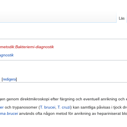
Läs
metodik:Bakteriemi-diagnostik
agnostik
[
redigera
]
igen genom direktmikroskopi efter färgning och eventuell anrikning och
ier
och trypanosomer (
T. brucei
,
T. cruzi
) kan samtliga påvisas i tjock d
ma brucei
används ofta någon metod för anrikning av hepariniserat blo