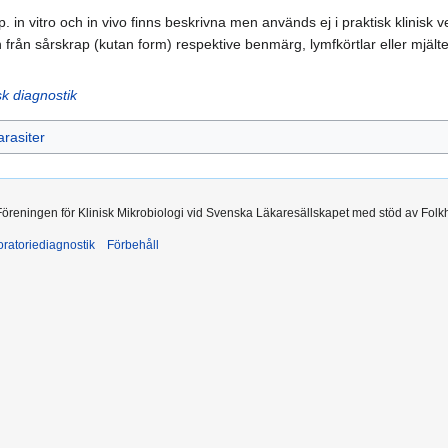
. in vitro och in vivo finns beskrivna men används ej i praktisk klinisk
n från sårskrap (kutan form) respektive benmärg, lymfkörtlar eller mjält
k diagnostik
arasiter
 Föreningen för Klinisk Mikrobiologi vid Svenska Läkaresällskapet med stöd av Folk
ratoriediagnostik
Förbehåll