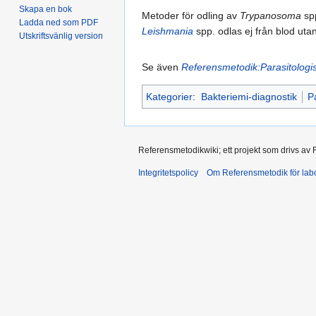
Skapa en bok
Metoder för odling av
Trypanosoma
spp
Ladda ned som PDF
Leishmania
spp. odlas ej från blod uta
Utskriftsvänlig version
Se även
Referensmetodik:Parasitologis
Kategorier
:
Bakteriemi-diagnostik
P
Referensmetodikwiki; ett projekt som drivs av
Integritetspolicy
Om Referensmetodik för labo