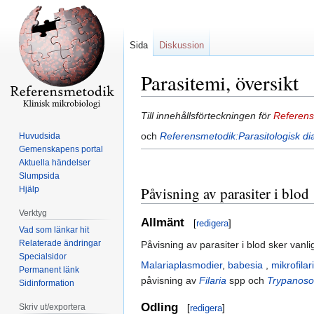
Sida
Diskussion
Parasitemi, översikt
Hoppa
Hoppa
Till innehållsförteckningen för
Referens
till
till
och
Referensmetodik:Parasitologisk di
Huvudsida
navigering
sök
Gemenskapens portal
Aktuella händelser
Slumpsida
Påvisning av parasiter i blod
Hjälp
Verktyg
Allmänt
[
redigera
]
Vad som länkar hit
Relaterade ändringar
Påvisning av parasiter i blod sker vanl
Specialsidor
Malariaplasmodier
,
babesia
,
mikrofilar
Permanent länk
påvisning av
Filaria
spp och
Trypanoso
Sidinformation
Odling
Skriv ut/exportera
[
redigera
]